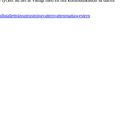
v tycker att det är viktigt med en bra kommunikation så därför
all
stallet
träns
utrustning
vatten
vattenmatta
western