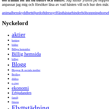
oss framåt för att bli bättre och bättre.
Jag satsar främst på hoppnin
anpassar jag mig och försöker läsa av vad hästen vill och hur den m
animal
benskydd
bett
djur
doft
dressyr
Häst
hästar
hinder
hö
hoppning
horse
Nyckelord
aktier
betting
bilder
Billiga hemsidor
Billig hemsida
billigt
Blogg
Bloggar & sociala medier
Bröllop
dildos
e-cigg
ekonomi
Erbjudanden
familj
fitness
Flyttstädning