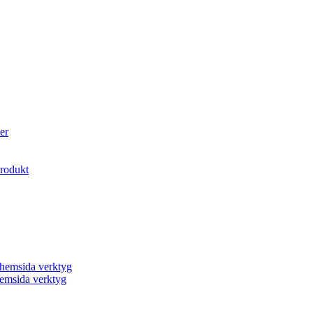
er
produkt
a hemsida verktyg
 hemsida verktyg