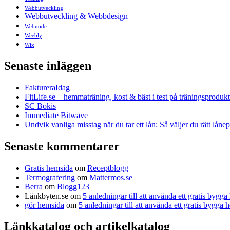
Webbutveckling
Webbutveckling & Webbdesign
Webnode
Weebly
Wix
Senaste inläggen
FaktureraIdag
FitLife.se – hemmaträning, kost & bäst i test på träningsprodukt
SC Bokis
Immediate Bitwave
Undvik vanliga misstag när du tar ett lån: Så väljer du rätt låne
Senaste kommentarer
Gratis hemsida
om
Receptblogg
Termografering
om
Mattermos.se
Berra
om
Blogg123
Länkbyten.se
om
5 anledningar till att använda ett gratis bygg
gör hemsida
om
5 anledningar till att använda ett gratis bygga
Länkkatalog och artikelkatalog