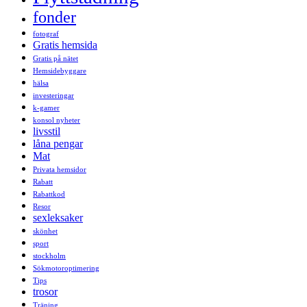
fonder
fotograf
Gratis hemsida
Gratis på nätet
Hemsidebyggare
hälsa
investeringar
k-gamer
konsol nyheter
livsstil
låna pengar
Mat
Privata hemsidor
Rabatt
Rabattkod
Resor
sexleksaker
skönhet
sport
stockholm
Sökmotoroptimering
Tips
trosor
Träning