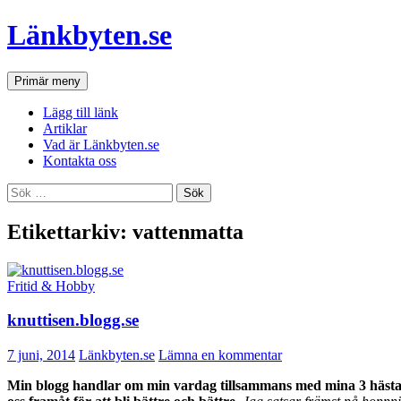
Hoppa
Länkbyten.se
till
innehåll
Sök
Primär meny
Lägg till länk
Artiklar
Vad är Länkbyten.se
Kontakta oss
Sök
efter:
Etikettarkiv: vattenmatta
Fritid & Hobby
knuttisen.blogg.se
7 juni, 2014
Länkbyten.se
Lämna en kommentar
Min blogg handlar om min vardag tillsammans med mina 3 hästar