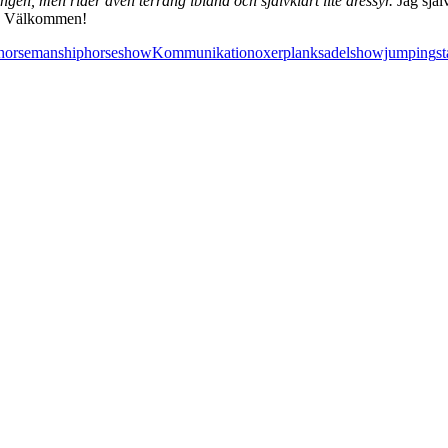
gen, men rider även terräng ibland och självklart lite dressyr.
Jag själ
år. Välkommen!
horsemanship
horseshow
Kommunikation
oxer
plank
sadel
showjumping
st