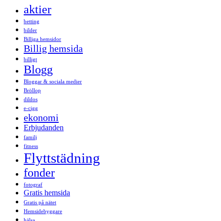
aktier
betting
bilder
Billiga hemsidor
Billig hemsida
billigt
Blogg
Bloggar & sociala medier
Bröllop
dildos
e-cigg
ekonomi
Erbjudanden
familj
fitness
Flyttstädning
fonder
fotograf
Gratis hemsida
Gratis på nätet
Hemsidebyggare
hälsa