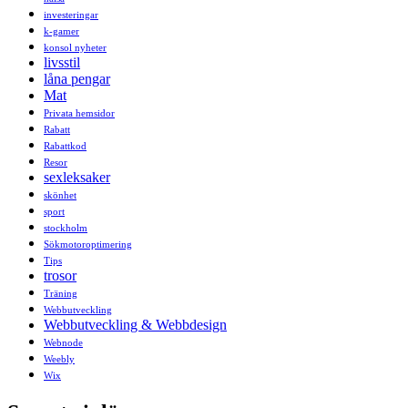
investeringar
k-gamer
konsol nyheter
livsstil
låna pengar
Mat
Privata hemsidor
Rabatt
Rabattkod
Resor
sexleksaker
skönhet
sport
stockholm
Sökmotoroptimering
Tips
trosor
Träning
Webbutveckling
Webbutveckling & Webbdesign
Webnode
Weebly
Wix