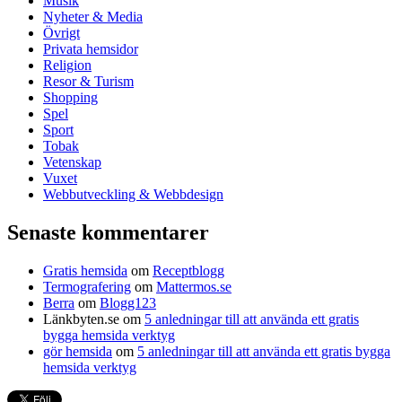
Musik
Nyheter & Media
Övrigt
Privata hemsidor
Religion
Resor & Turism
Shopping
Spel
Sport
Tobak
Vetenskap
Vuxet
Webbutveckling & Webbdesign
Senaste kommentarer
Gratis hemsida
om
Receptblogg
Termografering
om
Mattermos.se
Berra
om
Blogg123
Länkbyten.se
om
5 anledningar till att använda ett gratis
bygga hemsida verktyg
gör hemsida
om
5 anledningar till att använda ett gratis bygga
hemsida verktyg