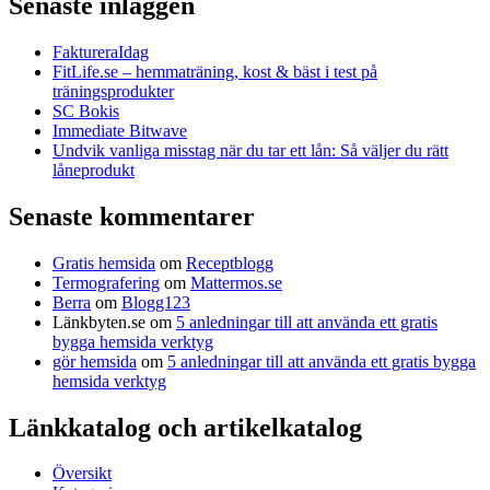
Senaste inläggen
FaktureraIdag
FitLife.se – hemmaträning, kost & bäst i test på
träningsprodukter
SC Bokis
Immediate Bitwave
Undvik vanliga misstag när du tar ett lån: Så väljer du rätt
låneprodukt
Senaste kommentarer
Gratis hemsida
om
Receptblogg
Termografering
om
Mattermos.se
Berra
om
Blogg123
Länkbyten.se
om
5 anledningar till att använda ett gratis
bygga hemsida verktyg
gör hemsida
om
5 anledningar till att använda ett gratis bygga
hemsida verktyg
Länkkatalog och artikelkatalog
Översikt