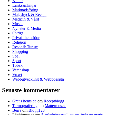
Kultur
Länksamlingar
Marknadsföring
Mat, dryck & Recept
Medicin & Vård
Musik
Nyheter & Media
Övrigt
Privata hemsidor
Religion
Resor & Turism
Shopping
Spel
Sport
Tobak
Vetenskap
Vuxet
Webbutveckling & Webbdesign
Senaste kommentarer
Gratis hemsida
om
Receptblogg
Termografering
om
Mattermos.se
Berra
om
Blogg123
Länkbyten.se
om
5 anledningar till att använda ett gratis