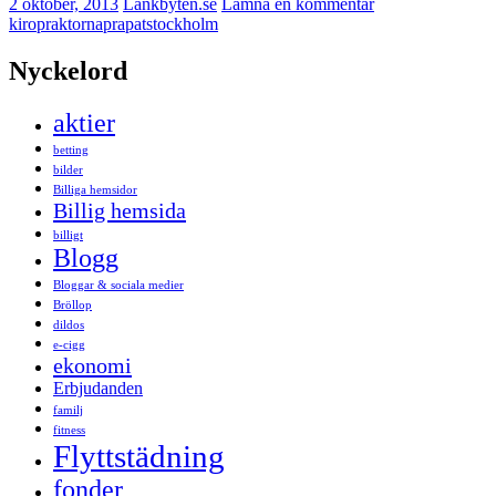
2 oktober, 2013
Länkbyten.se
Lämna en kommentar
kiropraktor
naprapat
stockholm
Nyckelord
aktier
betting
bilder
Billiga hemsidor
Billig hemsida
billigt
Blogg
Bloggar & sociala medier
Bröllop
dildos
e-cigg
ekonomi
Erbjudanden
familj
fitness
Flyttstädning
fonder