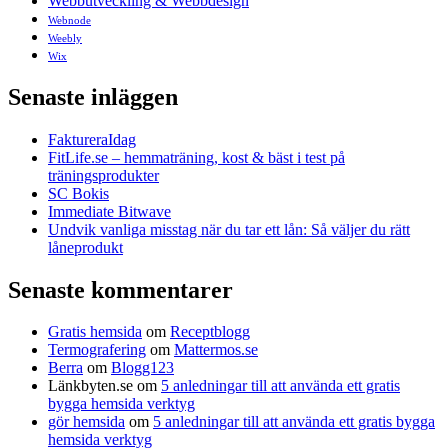
Webbutveckling & Webbdesign
Webnode
Weebly
Wix
Senaste inläggen
FaktureraIdag
FitLife.se – hemmaträning, kost & bäst i test på
träningsprodukter
SC Bokis
Immediate Bitwave
Undvik vanliga misstag när du tar ett lån: Så väljer du rätt
låneprodukt
Senaste kommentarer
Gratis hemsida
om
Receptblogg
Termografering
om
Mattermos.se
Berra
om
Blogg123
Länkbyten.se
om
5 anledningar till att använda ett gratis
bygga hemsida verktyg
gör hemsida
om
5 anledningar till att använda ett gratis bygga
hemsida verktyg