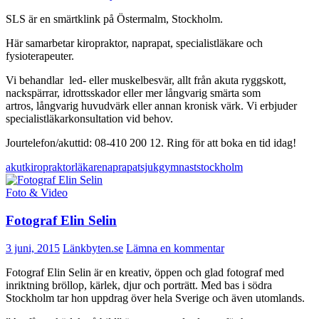
SLS är en smärtklink på Östermalm, Stockholm.
Här samarbetar kiropraktor, naprapat, specialistläkare och
fysioterapeuter.
Vi behandlar led- eller muskelbesvär, allt från akuta ryggskott,
nackspärrar, idrottsskador eller mer långvarig smärta som
artros, långvarig huvudvärk eller annan kronisk värk. Vi erbjuder
specialistläkarkonsultation vid behov.
Jourtelefon/akuttid: 08-410 200 12. Ring för att boka en tid idag!
akut
kiropraktor
läkare
naprapat
sjukgymnast
stockholm
Foto & Video
Fotograf Elin Selin
3 juni, 2015
Länkbyten.se
Lämna en kommentar
Fotograf Elin Selin är en kreativ, öppen och glad fotograf med
inriktning bröllop, kärlek, djur och porträtt. Med bas i södra
Stockholm tar hon uppdrag över hela Sverige och även utomlands.