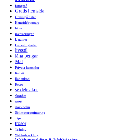
fotograf
Gratis hemsida
Gratis på nätet
Hemsidebyggare
hälsa
investeringar
k-gamer
konsol nyheter
livsstil
låna pengar
Mat
Privata hemsidor
Rabatt
Rabattkod
Resor
sexleksaker
skönhet
sport
stockholm
Sökmotoroptimering
Tips
trosor
Träning
Webbutveckling