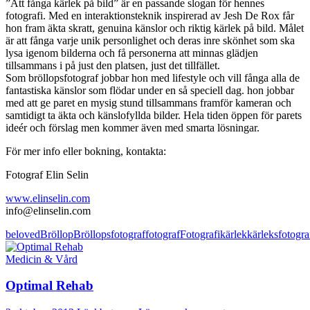
”Att fånga kärlek på bild” är en passande slogan för hennes
fotografi. Med en interaktionsteknik inspirerad av Jesh De Rox får
hon fram äkta skratt, genuina känslor och riktig kärlek på bild. Målet
är att fånga varje unik personlighet och deras inre skönhet som ska
lysa igenom bilderna och få personerna att minnas glädjen
tillsammans i på just den platsen, just det tillfället.
Som bröllopsfotograf jobbar hon med lifestyle och vill fånga alla de
fantastiska känslor som flödar under en så speciell dag. hon jobbar
med att ge paret en mysig stund tillsammans framför kameran och
samtidigt ta äkta och känslofyllda bilder. Hela tiden öppen för parets
ideér och förslag men kommer även med smarta lösningar.
För mer info eller bokning, kontakta:
Fotograf Elin Selin
www.elinselin.com
info@elinselin.com
beloved
Bröllop
Bröllopsfotograf
fotograf
Fotografi
kärlek
kärleksfotogra
Medicin & Vård
Optimal Rehab