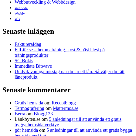
Webbutveckling & Webbdesign
Webnode
Weebly
Wix
Senaste inläggen
FaktureraIdag
FitLife.se – hemmaträning, kost & bäst i test på
träningsprodukter
SC Bokis
Immediate Bitwave
Undvik vanliga misstag när du tar ett lån: Så väljer du rätt
låneprodukt
Senaste kommentarer
Gratis hemsida
om
Receptblogg
Termografering
om
Mattermos.se
Berra
om
Blogg123
Länkbyten.se
om
5 anledningar till att använda ett gratis
bygga hemsida verktyg
gör hemsida
om
5 anledningar till att använda ett gratis bygga
hemsida verktyg