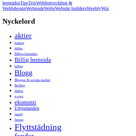
hemsidor
Tips
Trix
Webbutveckling &
Webbdesign
Webnode
Webs
Website builders
Weebly
Wix
Nyckelord
aktier
betting
bilder
Billiga hemsidor
Billig hemsida
billigt
Blogg
Bloggar & sociala medier
Bröllop
dildos
e-cigg
ekonomi
Erbjudanden
familj
fitness
Flyttstädning
fonder