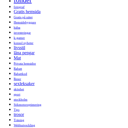
fotograf
Gratis hemsida
Gratis på nätet
Hemsidebyggare
hälsa
investeringar
k-gamer
konsol nyheter
livsstil
låna pengar
Mat
Privata hemsidor
Rabatt
Rabattkod
Resor
sexleksaker
skönhet
sport
stockholm
Sökmotoroptimering
Tips
trosor
Träning
Webbutveckling