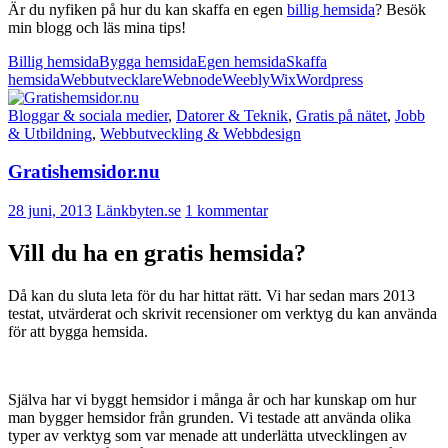
Är du nyfiken på hur du kan skaffa en egen
billig hemsida
? Besök
min blogg och läs mina tips!
Billig hemsida
Bygga hemsida
Egen hemsida
Skaffa
hemsida
Webbutvecklare
Webnode
Weebly
Wix
Wordpress
Bloggar & sociala medier
,
Datorer & Teknik
,
Gratis på nätet
,
Jobb
& Utbildning
,
Webbutveckling & Webbdesign
Gratishemsidor.nu
28 juni, 2013
Länkbyten.se
1 kommentar
Vill du ha en gratis hemsida?
Då kan du sluta leta för du har hittat rätt. Vi har sedan mars 2013
testat, utvärderat och skrivit recensioner om verktyg du kan använda
för att bygga hemsida.
Själva har vi byggt hemsidor i många år och har kunskap om hur
man bygger hemsidor från grunden. Vi testade att använda olika
typer av verktyg som var menade att underlätta utvecklingen av