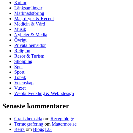
Kultur
Länksamlingar
Marknadsföring
Mat, dryck & Recept
Medicin & Vård
Musik
Nyheter & Media
Övrigt
Privata hemsidor
Religion
Resor & Turism
Shopping
Spel
Sport
Tobak
Vetenskap
Vuxet
Webbutveckling & Webbdesign
Senaste kommentarer
Gratis hemsida
om
Receptblogg
Termografering
om
Mattermos.se
Berra
om
Blogg123