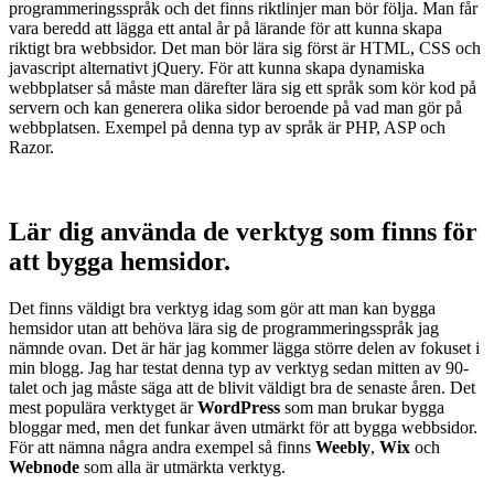
programmeringsspråk och det finns riktlinjer man bör följa. Man får
vara beredd att lägga ett antal år på lärande för att kunna skapa
riktigt bra webbsidor. Det man bör lära sig först är HTML, CSS och
javascript alternativt jQuery. För att kunna skapa dynamiska
webbplatser så måste man därefter lära sig ett språk som kör kod på
servern och kan generera olika sidor beroende på vad man gör på
webbplatsen. Exempel på denna typ av språk är PHP, ASP och
Razor.
Lär dig använda de verktyg som finns för
att bygga hemsidor.
Det finns väldigt bra verktyg idag som gör att man kan bygga
hemsidor utan att behöva lära sig de programmeringsspråk jag
nämnde ovan. Det är här jag kommer lägga större delen av fokuset i
min blogg. Jag har testat denna typ av verktyg sedan mitten av 90-
talet och jag måste säga att de blivit väldigt bra de senaste åren. Det
mest populära verktyget är
WordPress
som man brukar bygga
bloggar med, men det funkar även utmärkt för att bygga webbsidor.
För att nämna några andra exempel så finns
Weebly
,
Wix
och
Webnode
som alla är utmärkta verktyg.