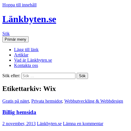
Hoppa till innehåll
Länkbyten.se
Sök
Primär meny
Lägg till länk
Artiklar
Vad är Länkbyten.se
Kontakta oss
Sök efter:
Etikettarkiv: Wix
Gratis på nätet
,
Privata hemsidor
,
Webbutveckling & Webbdesign
Billig hemsida
2 november, 2013
Länkbyten.se
Lämna en kommentar