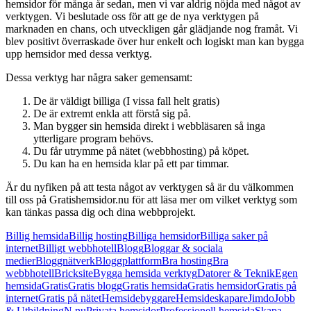
hemsidor för många år sedan, men vi var aldrig nöjda med något av
verktygen. Vi beslutade oss för att ge de nya verktygen på
marknaden en chans, och utveckligen går glädjande nog framåt. Vi
blev positivt överraskade över hur enkelt och logiskt man kan bygga
upp hemsidor med dessa verktyg.
Dessa verktyg har några saker gemensamt:
De är väldigt billiga (I vissa fall helt gratis)
De är extremt enkla att förstå sig på.
Man bygger sin hemsida direkt i webbläsaren så inga
ytterligare program behövs.
Du får utrymme på nätet (webbhosting) på köpet.
Du kan ha en hemsida klar på ett par timmar.
Är du nyfiken på att testa något av verktygen så är du välkommen
till oss på Gratishemsidor.nu för att läsa mer om vilket verktyg som
kan tänkas passa dig och dina webbprojekt.
Billig hemsida
Billig hosting
Billiga hemsidor
Billiga saker på
internet
Billigt webbhotell
Blogg
Bloggar & sociala
medier
Bloggnätverk
Bloggplattform
Bra hosting
Bra
webbhotell
Bricksite
Bygga hemsida verktyg
Datorer & Teknik
Egen
hemsida
Gratis
Gratis blogg
Gratis hemsida
Gratis hemsidor
Gratis på
internet
Gratis på nätet
Hemsidebyggare
Hemsideskapare
Jimdo
Jobb
& Utbildning
N.nu
Privata hemsidor
Professionell hemsida
Skapa