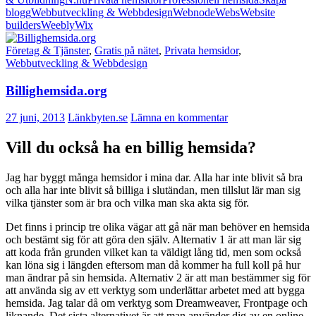
blogg
Webbutveckling & Webbdesign
Webnode
Webs
Website
builders
Weebly
Wix
Företag & Tjänster
,
Gratis på nätet
,
Privata hemsidor
,
Webbutveckling & Webbdesign
Billighemsida.org
27 juni, 2013
Länkbyten.se
Lämna en kommentar
Vill du också ha en billig hemsida?
Jag har byggt många hemsidor i mina dar. Alla har inte blivit så bra
och alla har inte blivit så billiga i slutändan, men tillslut lär man sig
vilka tjänster som är bra och vilka man ska akta sig för.
Det finns i princip tre olika vägar att gå när man behöver en hemsida
och bestämt sig för att göra den själv. Alternativ 1 är att man lär sig
att koda från grunden vilket kan ta väldigt lång tid, men som också
kan löna sig i längden eftersom man då kommer ha full koll på hur
man ändrar på sin hemsida. Alternativ 2 är att man bestämmer sig för
att använda sig av ett verktyg som underlättar arbetet med att bygga
hemsida. Jag talar då om verktyg som Dreamweaver, Frontpage och
liknande. Det sista alternativet är att man använder dig av en online