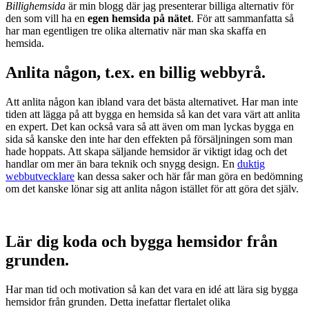
Billighemsida
är min blogg där jag presenterar billiga alternativ för
den som vill ha en
egen hemsida på nätet
. För att sammanfatta så
har man egentligen tre olika alternativ när man ska skaffa en
hemsida.
Anlita någon, t.ex. en billig webbyrå.
Att anlita någon kan ibland vara det bästa alternativet. Har man inte
tiden att lägga på att bygga en hemsida så kan det vara värt att anlita
en expert. Det kan också vara så att även om man lyckas bygga en
sida så kanske den inte har den effekten på försäljningen som man
hade hoppats. Att skapa säljande hemsidor är viktigt idag och det
handlar om mer än bara teknik och snygg design. En
duktig
webbutvecklare
kan dessa saker och här får man göra en bedömning
om det kanske lönar sig att anlita någon istället för att göra det själv.
Lär dig koda och bygga hemsidor från
grunden.
Har man tid och motivation så kan det vara en idé att lära sig bygga
hemsidor från grunden. Detta inefattar flertalet olika