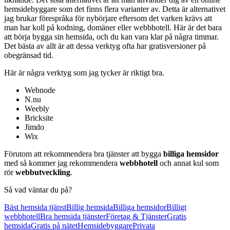
hemsidebyggare som det finns flera varianter av. Detta är alternativet
jag brukar förespråka för nybörjare eftersom det varken krävs att
man har koll på kodning, domäner eller webbhotell. Här är det bara
att börja bygga sin hemsida, och du kan vara klar på några timmar.
Det bästa av allt är att dessa verktyg ofta har gratisversioner på
obegränsad tid.
Här är några verktyg som jag tycker är riktigt bra.
Webnode
N.nu
Weebly
Bricksite
Jimdo
Wix
Förutom att rekommendera bra tjänster att bygga
billiga hemsidor
med så kommer jag rekommendera
webbhotell
och annat kul som
rör
webbutveckling
.
Så vad väntar du på?
Bäst hemsida tjänst
Billig hemsida
Billiga hemsidor
Billigt
webbhotell
Bra hemsida tjänster
Företag & Tjänster
Gratis
hemsida
Gratis på nätet
Hemsidebyggare
Privata