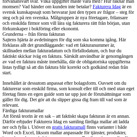
förvånansvärt svår. Vilka uppgifter måste vara med? Hur räknar man
momsen? Vad händer om kunden inte betalar?
Fakturera Idag
är en
svensk kunskapssajt som besvarar just den typen av frågor – steg för
steg och på ren svenska. Målgruppen är nya företagare, frilansare
och enskilda firmor som vill lära sig fakturera rätt från början, utan
förkunskaper i bokföring eller ekonomi.
Grunderna – från första fakturan
Sajtens hjärta är avdelningen för dig som ska komma igång. Här
förklaras allt det grundläggande: vad ett fakturanummer är,
skillnaden mellan fakturadatum och förfallodatum, och hur du
faktiskt skickar iväg en faktura. Särskilt användbar är genomgången
av vad en faktura måste innehålla, där de obligatoriska uppgifterna
listas tydligt så att din faktura blir korrekt och godkänd redan från
start.
Innehållet är dessutom anpassat efter bolagsform. Oavsett om du
fakturerar som enskild firma, som konsult eller till och med utan eget
företag finns en egen guide som tar upp just de förutsättningar som
gäller för dig. Det gör att du slipper gissa dig fram till vad som är
relevant.
Färdiga fakturamallar
Att förstå teorin är en sak – att faktiskt skapa fakturan är en annan.
Därför erbjuder Fakturera Idag en samling färdiga mallar att ladda
ner och fylla i. Utöver en
gratis fakturamall
finns varianter i både
Word och Excel, liksom mallar anpassade för tjänster, produkter,