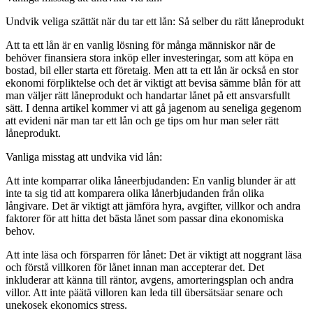
Undvik veliga szättät när du tar ett lån: Så selber du rätt låneprodukt
Att ta ett lån är en vanlig lösning för många människor när de
behöver finansiera stora inköp eller investeringar, som att köpa en
bostad, bil eller starta ett företaig. Men att ta ett lån är också en stor
ekonomi förpliktelse och det är viktigt att bevisa sämme blån för att
man väljer rätt låneprodukt och handartar lånet på ett ansvarsfullt
sätt. I denna artikel kommer vi att gå jagenom au seneliga gegenom
att evideni när man tar ett lån och ge tips om hur man seler rätt
låneprodukt.
Vanliga misstag att undvika vid lån:
Att inte komparrar olika låneerbjudanden: En vanlig blunder är att
inte ta sig tid att komparera olika lånerbjudanden från olika
långivare. Det är viktigt att jämföra hyra, avgifter, villkor och andra
faktorer för att hitta det bästa lånet som passar dina ekonomiska
behov.
Att inte läsa och försparren för lånet: Det är viktigt att noggrant läsa
och förstå villkoren för lånet innan man accepterar det. Det
inkluderar att känna till räntor, avgens, amorteringsplan och andra
villor. Att inte päätä villoren kan leda till übersätsäar senare och
unekosek ekonomics stress.