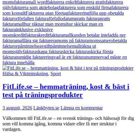
moms
fakturamall word
fakturera enkelt
fakturera gratis
fakturera
själv
fakturera som aktiebolag
fakturera som enskild firma
fakturera
som konsult
Fakturera utan företag
fakturering
följa upp obetalda
fakturor
förfallen faktura
förfallodatum
gratis faktura
gratis
fakturamall
hur räknar man moms
hur skickar man en
faktura
inklusive exklusive
moms
kreditfaktura
kreditfakturamall
kunden betalar inte
ladda ner
fakturamall
lära sig fakturera
moms på faktura
momssatser
obetalda
fakturor
påminnelseavgift
påminnelsemall
räkna ut
moms
självfaktura
skapa faktura
skicka faktura
skicka första
fakturan
smidig fakturering
vad är ett fakturanummer
vad måste en
faktura innehålla
Hälsa & Viktminskning
,
Sport
FitLife.se – hemmaträning, kost & bäst i
test på träningsprodukter
3 augusti, 2026
Länkbyten.se
Lämna en kommentar
Välkommen till FitLife.se – en svensk tränings- och hälsosajt för dig
som vill komma igång, komma vidare eller få mer struktur i
vardagen.