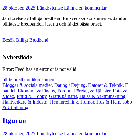
28 oktober, 2025
Länkbyten.se
Lämna en kommentar
Jämförelse av billiga bredband för svenska konsumenter. Jämför
billigaste bredbanden just nu och få det bästa priset.
Besök Billigt Bredband
Nyhetsflöde
Error: Feed has an error or is not valid.
billigt
bredband
it
konsument
Bloggar & sociala medier
,
Dating / Dejting
,
Datorer & Teknik
,
E-
handel
,
Ekonomi & Finans
,
Fordon
,
Företag & Tjänster
,
Foto &
Video
,
Fritid & Hobby
,
Gratis på nätet
,
Hälsa & Viktminskning
,
Hantverkare & Industri
,
Heminredning
,
Humor
,
Hus & Hem
,
Jobb
& Utbildning
Itgurun
28 oktober, 2025
Länkbyten.se
Lämna en kommentar