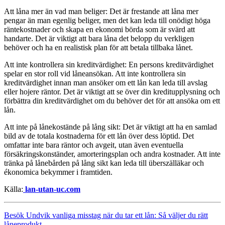
Att låna mer än vad man beliger: Det är frestande att låna mer
pengar än man egenlig beliger, men det kan leda till onödigt höga
räntekostnader och skapa en ekonomi börda som är svärd att
handarte. Det är viktigt att bara låna det belopp du verkligen
behöver och ha en realistisk plan för att betala tillbaka lånet.
Att inte kontrollera sin kreditvärdighet: En persons kreditvärdighet
spelar en stor roll vid låneansökan. Att inte kontrollera sin
kreditvärdighet innan man ansöker om ett lån kan leda till avslag
eller hojere räntor. Det är viktigt att se över din kreditupplysning och
förbättra din kreditvärdighet om du behöver det för att ansöka om ett
lån.
Att inte på lånekostände på lång sikt: Det är viktigt att ha en samlad
bild av de totala kostnaderna för ett lån över dess löptid. Det
omfattar inte bara räntor och avgeit, utan även eventuella
försäkringskonständer, amorteringsplan och andra kostnader. Att inte
tränka på lånebården på lång sikt kan leda till überszälläkar och
ékonomica bekymmer i framtiden.
Källa:
lan-utan-uc.com
Besök Undvik vanliga misstag när du tar ett lån: Så väljer du rätt
låneprodukt