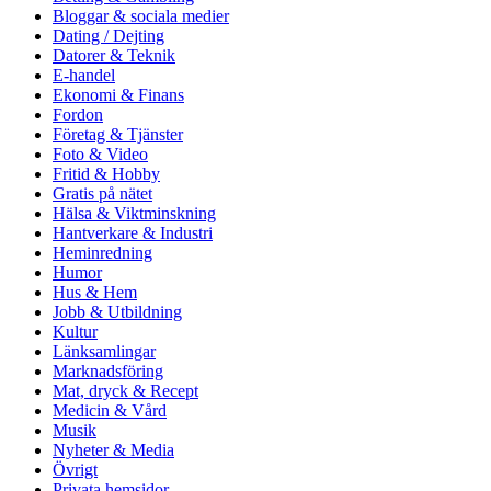
Bloggar & sociala medier
Dating / Dejting
Datorer & Teknik
E-handel
Ekonomi & Finans
Fordon
Företag & Tjänster
Foto & Video
Fritid & Hobby
Gratis på nätet
Hälsa & Viktminskning
Hantverkare & Industri
Heminredning
Humor
Hus & Hem
Jobb & Utbildning
Kultur
Länksamlingar
Marknadsföring
Mat, dryck & Recept
Medicin & Vård
Musik
Nyheter & Media
Övrigt
Privata hemsidor