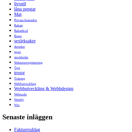
livsstil
låna pengar
Mat
Privata hemsidor
Rabatt
Rabattkod
Resor
sexleksaker
skönhet
sport
stockholm
Sökmotoroptimering
Tips
trosor
Träning
Webbutveckling
Webbutveckling & Webbdesign
Webnode
Weebly
Wix
Senaste inläggen
FaktureraIdag