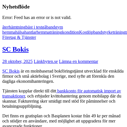
Nyhetsflöde
Error: Feed has an error or is not valid.
återhämtning
bäst i test
gåband
gym
hemma
hälsa
hantlar
hemmaträning
kondition
Kost
löpband
styrketräning
Företag & Tjänster
SC Bokis
28 oktober, 2025
Länkbyten.se
Lämna en kommentar
SC Bokis
är en molnbaserad bokföringstjänst utvecklad för enskilda
firmor och små aktiebolag i Sverige, med syfte att förenkla den
dagliga ekonomihanteringen.
Tjänsten kopplar direkt till ditt
bankkonto för automatisk import av
transaktioner
, och erbjuder kvittohantering genom mobilapp där du
skannar. Fakturering sker smidigt med stöd för påminnelser och
betalningsuppföljning.
Det finns en gratisplan och Basplanen kostar från 49 kr per månad
och stödjer en användare, med möjlighet att uppgradera för mer
avancerade funktioner.