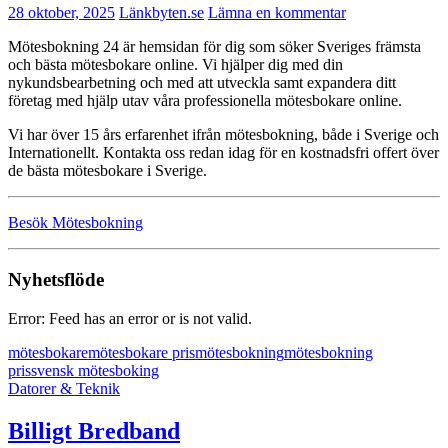
28 oktober, 2025
Länkbyten.se
Lämna en kommentar
Mötesbokning 24 är hemsidan för dig som söker Sveriges främsta
och bästa mötesbokare online. Vi hjälper dig med din
nykundsbearbetning och med att utveckla samt expandera ditt
företag med hjälp utav våra professionella mötesbokare online.
Vi har över 15 års erfarenhet ifrån mötesbokning, både i Sverige och
Internationellt. Kontakta oss redan idag för en kostnadsfri offert över
de bästa mötesbokare i Sverige.
Besök Mötesbokning
Nyhetsflöde
Error: Feed has an error or is not valid.
mötesbokare
mötesbokare pris
mötesbokning
mötesbokning
pris
svensk mötesboking
Datorer & Teknik
Billigt Bredband