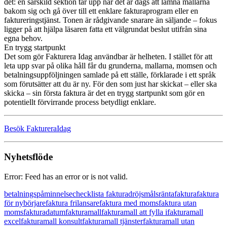
det: en särskild sektion tar upp när det är dags att lämna mallarna
bakom sig och gå över till ett enklare fakturaprogram eller en
faktureringstjänst. Tonen är rådgivande snarare än säljande – fokus
ligger på att hjälpa läsaren fatta ett välgrundat beslut utifrån sina
egna behov.
En trygg startpunkt
Det som gör Fakturera Idag användbar är helheten. I stället för att
leta upp svar på olika håll får du grunderna, mallarna, momsen och
betalningsuppföljningen samlade på ett ställe, förklarade i ett språk
som förutsätter att du är ny. För den som just har skickat – eller ska
skicka – sin första faktura är det en trygg startpunkt som gör en
potentiellt förvirrande process betydligt enklare.
Besök FaktureraIdag
Nyhetsflöde
Error: Feed has an error or is not valid.
betalningspåminnelse
checklista faktura
dröjsmålsränta
faktura
faktura
för nybörjare
faktura frilansare
faktura med moms
faktura utan
moms
fakturadatum
fakturamall
fakturamall att fylla i
fakturamall
excel
fakturamall konsult
fakturamall tjänster
fakturamall utan