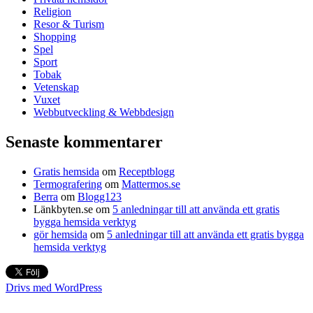
Religion
Resor & Turism
Shopping
Spel
Sport
Tobak
Vetenskap
Vuxet
Webbutveckling & Webbdesign
Senaste kommentarer
Gratis hemsida
om
Receptblogg
Termografering
om
Mattermos.se
Berra
om
Blogg123
Länkbyten.se
om
5 anledningar till att använda ett gratis
bygga hemsida verktyg
gör hemsida
om
5 anledningar till att använda ett gratis bygga
hemsida verktyg
Drivs med WordPress