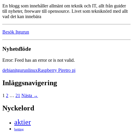
En blogg som innehåller allmänt om teknik och IT, allt från guider
till nyheter, freeware till opensource. Livet som tekniknörd med allt
vad det kan innebära
Besök Itgurun
Nyhetsflöde
Error: Feed has an error or is not valid.
debian
itgurun
linux
Raspberry Pi
retro pi
Inläggsnavigering
1
2
…
21
Nästa →
Nyckelord
aktier
betting