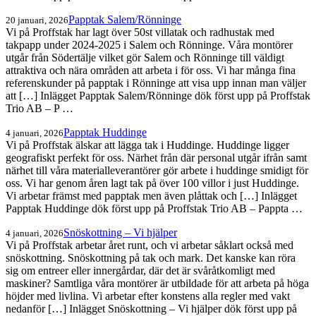
Papptak Salem/Rönninge
20 januari, 2026
Vi på Proffstak har lagt över 50st villatak och radhustak med
takpapp under 2024-2025 i Salem och Rönninge. Våra montörer
utgår från Södertälje vilket gör Salem och Rönninge till väldigt
attraktiva och nära områden att arbeta i för oss. Vi har många fina
referenskunder på papptak i Rönninge att visa upp innan man väljer
att […] Inlägget Papptak Salem/Rönninge dök först upp på Proffstak
Trio AB – P …
Papptak Huddinge
4 januari, 2026
Vi på Proffstak älskar att lägga tak i Huddinge. Huddinge ligger
geografiskt perfekt för oss. Närhet från där personal utgår ifrån samt
närhet till våra materialleverantörer gör arbete i huddinge smidigt för
oss. Vi har genom åren lagt tak på över 100 villor i just Huddinge.
Vi arbetar främst med papptak men även plåttak och […] Inlägget
Papptak Huddinge dök först upp på Proffstak Trio AB – Pappta …
Snöskottning – Vi hjälper
4 januari, 2026
Vi på Proffstak arbetar året runt, och vi arbetar såklart också med
snöskottning. Snöskottning på tak och mark. Det kanske kan röra
sig om entreer eller innergårdar, där det är svåråtkomligt med
maskiner? Samtliga våra montörer är utbildade för att arbeta på höga
höjder med livlina. Vi arbetar efter konstens alla regler med vakt
nedanför […] Inlägget Snöskottning – Vi hjälper dök först upp på