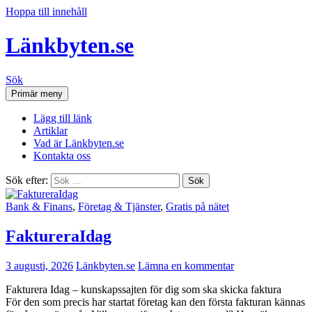
Hoppa till innehåll
Länkbyten.se
Sök
Primär meny
Lägg till länk
Artiklar
Vad är Länkbyten.se
Kontakta oss
Sök efter:
Bank & Finans
,
Företag & Tjänster
,
Gratis på nätet
FaktureraIdag
3 augusti, 2026
Länkbyten.se
Lämna en kommentar
Fakturera Idag – kunskapssajten för dig som ska skicka faktura
För den som precis har startat företag kan den första fakturan kännas