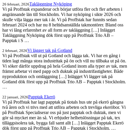
Takläggning Nyköping
26 februari, 2026
Vi på Proffstak expanderar och börjar utföra fler och fler arbeten i
angränsande län till Stockholm. Vi har nyköping i sikte 2026 och
skulle vilja lägga mer tak i år. Vi på Proffstak har funnits sedan
februari 2024 och har nu 8 heltidsanställda takmontörer. Bland oss
har vi lång erfarenhet av all form av takläggning […] Inlägget
Takläggning Nyköping dök först upp på Proffstak Trio AB –
Papptak i S …
Vi lägger tak på Gotland
2 februari, 2026
Vi på Proffstak vill ut på Gotland och lägga tak. Vi har en gång i
tiden lagt många stora industritak på ön och vill nu tillbaka ut på ön.
Vi söker därför uppdrag på hela Gotland inom alla typer av tak, men
främst arbetar vi med papp och duktak på industrifastigheter. Både
nyproduktion och omläggning […] Inlägget Vi lägger tak på
Gotland dök först upp på Proffstak Trio AB – Papptak i Stockholm.
…
Papptak Ekerö
22 januari, 2026
Vi på Proffstak har lagt papptak på tiotals hus ute på ekerö gångna
två åren och vi trivs med att utföra arbeten och trevliga ekeröbor. Vi
på Proffstak Specialiserar oss på just papptak och duktak, men vi
gör så mycket mer än så. Vi erbjuder helhetslösningar på tak, tex
tilläggsisolera tak, bygga fall samt allt […] Inlägget Papptak Ekerö
dök först upp på Proffstak Trio AB – Papptak i Stockholm. …