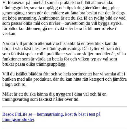
Vi fokuserar på innehåll som är praktiskt och lätt att använda:
träningsguider, smarta upplägg och tips kring återhämtning, plus
genomgångar som gör det enklare att fatta bra beslut när det är dags
att köpa utrustning. Ambitionen är att du ska få en tydlig bild av vad
som passar olika mål och nivåer – oavsett om du vill bygga styrka,
förbättra konditionen, gå ner i vikt eller bara få till mer rörelse i
veckan.
När du vill jämföra alternativ och snabbt få en överblick kan du
börja i våra bäst i test av träningsutrustning. Där lyfter vi fram det
som faktiskt spelar roll i praktiken: vad som skiljer modeller åt, vilka
funktioner som är värda att betala för och vilken typ av val som
brukar passa olika träningsupplägg.
Vill du istället bläddra fritt och se hela sortimentet har vi samlat allt i
butiken med alla produkter, där du kan hitta rätt kategori och jämföra
i lugn och ro.
Målet är att du ska känna dig tryggare i dina val och få en
träningsvardag som faktiskt håller över tid.
Besök FitLife.se – hemmaträning, kost & bäst i test på
träningsprodukter