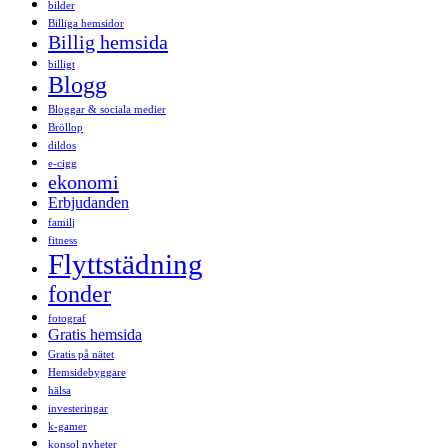
bilder
Billiga hemsidor
Billig hemsida
billigt
Blogg
Bloggar & sociala medier
Bröllop
dildos
e-cigg
ekonomi
Erbjudanden
familj
fitness
Flyttstädning
fonder
fotograf
Gratis hemsida
Gratis på nätet
Hemsidebyggare
hälsa
investeringar
k-gamer
konsol nyheter