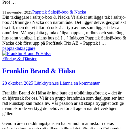
Prof …
Papptak Saltsjö-boo & Nacka
11 november, 2025
Din takläggare i saltsjö-boo & Nacka Vi älskar att lägga tak i saltsjö-
boo / Orminge / Nacka och närområde. Det ligger delvis geografiskt
bra till, men det vi tittar på också är typ av hus som ligger i dessa
områden. Många platta gamla dåliga papptak, radhus och sutteräng
hus samt vanliga 1 plans hus på […] Inlägget Papptak Saltsjö-boo &
Nacka dök först upp på Proffstak Trio AB – Papptak i …
papptak
takläggare
Företag & Tjänster
Franklin Brand & Hälsa
28 oktober, 2025
Länkbyten.se
Lämna en kommentar
Franklin Brand & Hälsa är inte bara ett utbildningsföretag – det är
en hjärtesak för oss. Vi är en grupp brandmän som dagligen ser hur
rätt kunskap kan rädda liv. Vår passion är att skapa trygghet och ge
människor de verktyg de behöver för att agera när det verkligen
gäller.
Genom åren i räddningstjänsten har vi mött människor i deras
svåraste stunder och sett vilken skillnad det gör att vara förberedd.