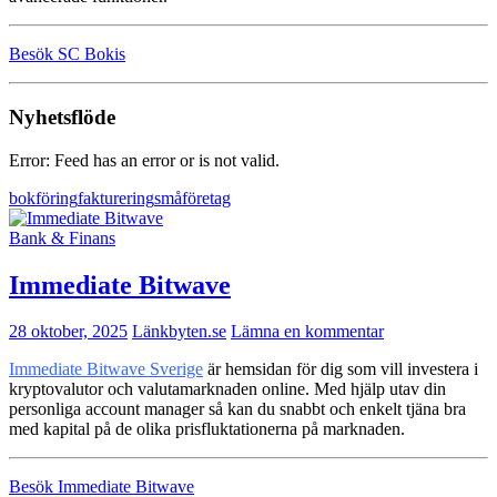
Besök SC Bokis
Nyhetsflöde
Error: Feed has an error or is not valid.
bokföring
fakturering
småföretag
Bank & Finans
Immediate Bitwave
28 oktober, 2025
Länkbyten.se
Lämna en kommentar
Immediate Bitwave Sverige
är hemsidan för dig som vill investera i
kryptovalutor och valutamarknaden online. Med hjälp utav din
personliga account manager så kan du snabbt och enkelt tjäna bra
med kapital på de olika prisfluktationerna på marknaden.
Besök Immediate Bitwave