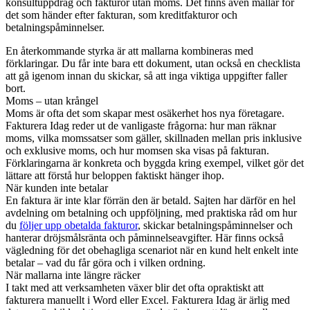
konsultuppdrag och fakturor utan moms. Det finns även mallar för
det som händer efter fakturan, som kreditfakturor och
betalningspåminnelser.
En återkommande styrka är att mallarna kombineras med
förklaringar. Du får inte bara ett dokument, utan också en checklista
att gå igenom innan du skickar, så att inga viktiga uppgifter faller
bort.
Moms – utan krångel
Moms är ofta det som skapar mest osäkerhet hos nya företagare.
Fakturera Idag reder ut de vanligaste frågorna: hur man räknar
moms, vilka momssatser som gäller, skillnaden mellan pris inklusive
och exklusive moms, och hur momsen ska visas på fakturan.
Förklaringarna är konkreta och byggda kring exempel, vilket gör det
lättare att förstå hur beloppen faktiskt hänger ihop.
När kunden inte betalar
En faktura är inte klar förrän den är betald. Sajten har därför en hel
avdelning om betalning och uppföljning, med praktiska råd om hur
du
följer upp obetalda fakturor
, skickar betalningspåminnelser och
hanterar dröjsmålsränta och påminnelseavgifter. Här finns också
vägledning för det obehagliga scenariot när en kund helt enkelt inte
betalar – vad du får göra och i vilken ordning.
När mallarna inte längre räcker
I takt med att verksamheten växer blir det ofta opraktiskt att
fakturera manuellt i Word eller Excel. Fakturera Idag är ärlig med