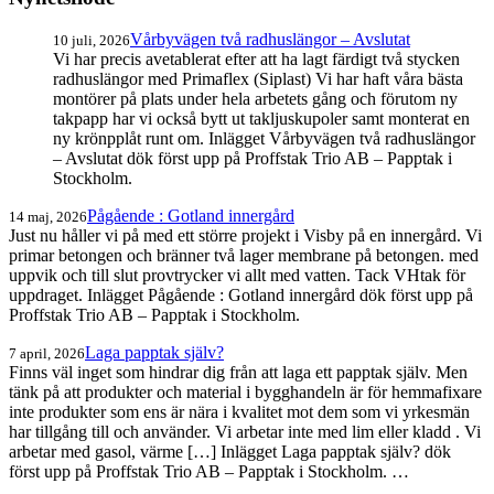
Vårbyvägen två radhuslängor – Avslutat
10 juli, 2026
Vi har precis avetablerat efter att ha lagt färdigt två stycken
radhuslängor med Primaflex (Siplast) Vi har haft våra bästa
montörer på plats under hela arbetets gång och förutom ny
takpapp har vi också bytt ut takljuskupoler samt monterat en
ny krönpplåt runt om. Inlägget Vårbyvägen två radhuslängor
– Avslutat dök först upp på Proffstak Trio AB – Papptak i
Stockholm.
Pågående : Gotland innergård
14 maj, 2026
Just nu håller vi på med ett större projekt i Visby på en innergård. Vi
primar betongen och bränner två lager membrane på betongen. med
uppvik och till slut provtrycker vi allt med vatten. Tack VHtak för
uppdraget. Inlägget Pågående : Gotland innergård dök först upp på
Proffstak Trio AB – Papptak i Stockholm.
Laga papptak själv?
7 april, 2026
Finns väl inget som hindrar dig från att laga ett papptak själv. Men
tänk på att produkter och material i bygghandeln är för hemmafixare
inte produkter som ens är nära i kvalitet mot dem som vi yrkesmän
har tillgång till och använder. Vi arbetar inte med lim eller kladd . Vi
arbetar med gasol, värme […] Inlägget Laga papptak själv? dök
först upp på Proffstak Trio AB – Papptak i Stockholm. …