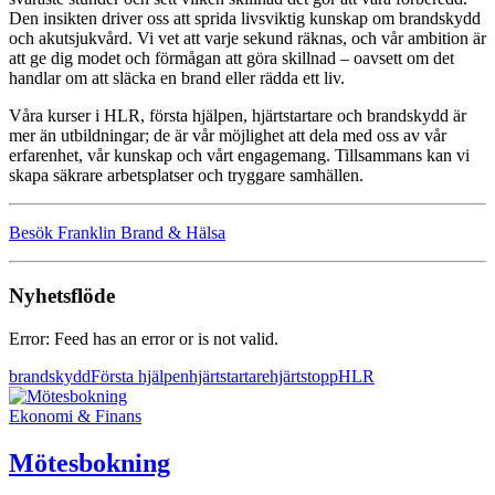
Den insikten driver oss att sprida livsviktig kunskap om brandskydd
och akutsjukvård. Vi vet att varje sekund räknas, och vår ambition är
att ge dig modet och förmågan att göra skillnad – oavsett om det
handlar om att släcka en brand eller rädda ett liv.
Våra kurser i HLR, första hjälpen, hjärtstartare och brandskydd är
mer än utbildningar; de är vår möjlighet att dela med oss av vår
erfarenhet, vår kunskap och vårt engagemang. Tillsammans kan vi
skapa säkrare arbetsplatser och tryggare samhällen.
Besök Franklin Brand & Hälsa
Nyhetsflöde
Error: Feed has an error or is not valid.
brandskydd
Första hjälpen
hjärtstartare
hjärtstopp
HLR
Ekonomi & Finans
Mötesbokning