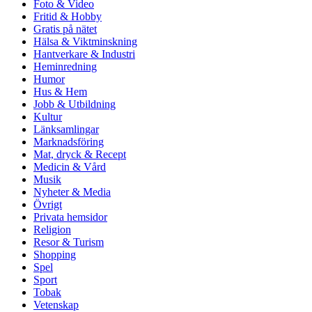
Foto & Video
Fritid & Hobby
Gratis på nätet
Hälsa & Viktminskning
Hantverkare & Industri
Heminredning
Humor
Hus & Hem
Jobb & Utbildning
Kultur
Länksamlingar
Marknadsföring
Mat, dryck & Recept
Medicin & Vård
Musik
Nyheter & Media
Övrigt
Privata hemsidor
Religion
Resor & Turism
Shopping
Spel
Sport
Tobak
Vetenskap