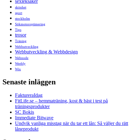
sexleksaker
skönhet
sport
stockholm
Sökmotoroptimering
Tips
trosor
Träning
Webbutveckling
Webbutveckling & Webbdesign
Webnode
Weebly
Wix
Senaste inläggen
FaktureraIdag
FitLife.se – hemmaträning, kost & bäst i test på
träningsprodukter
SC Bokis
Immediate Bitwave
Undvik vanliga misstag när du tar ett lån: Så väljer du rätt
låneprodukt