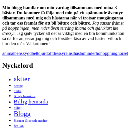
Min blogg handlar om min vardag tillsammans med mina 3
hästar. Du kommer få följa med min på ett spännande äventyr
tillsammans med mig och hästarna när vi trotsar motgångarna
och tar oss framåt för att bli bättre och bättre.
Jag satsar främst
på hoppningen, men rider även terräng ibland och självklart lite
dressyr.
Jag själv tycker att det är viktigt med en bra kommunikation
så därför anpassar jag mig och försöker läsa av vad hästen vill och
hur den mår. Välkommen!
animal
benskydd
bett
djur
doft
dressyr
Häst
hästar
hinder
hö
hoppning
horse
Nyckelord
aktier
betting
bilder
Billiga hemsidor
Billig hemsida
billigt
Blogg
Bloggar & sociala medier
Bröllop