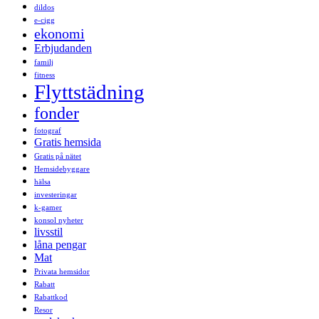
dildos
e-cigg
ekonomi
Erbjudanden
familj
fitness
Flyttstädning
fonder
fotograf
Gratis hemsida
Gratis på nätet
Hemsidebyggare
hälsa
investeringar
k-gamer
konsol nyheter
livsstil
låna pengar
Mat
Privata hemsidor
Rabatt
Rabattkod
Resor