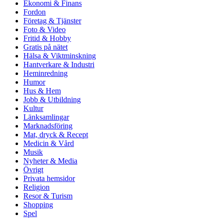
Ekonomi & Finans
Fordon
Företag & Tjänster
Foto & Video
Fritid & Hobby
Gratis på nätet
Hälsa & Viktminskning
Hantverkare & Industri
Heminredning
Humor
Hus & Hem
Jobb & Utbildning
Kultur
Länksamlingar
Marknadsföring
Mat, dryck & Recept
Medicin & Vård
Musik
Nyheter & Media
Övrigt
Privata hemsidor
Religion
Resor & Turism
Shopping
Spel