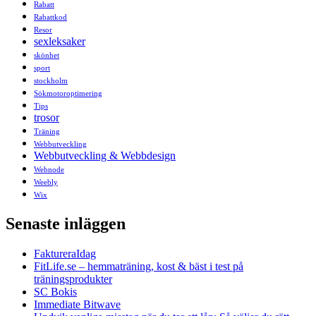
Rabatt
Rabattkod
Resor
sexleksaker
skönhet
sport
stockholm
Sökmotoroptimering
Tips
trosor
Träning
Webbutveckling
Webbutveckling & Webbdesign
Webnode
Weebly
Wix
Senaste inläggen
FaktureraIdag
FitLife.se – hemmaträning, kost & bäst i test på
träningsprodukter
SC Bokis
Immediate Bitwave