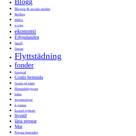
Blogg
Bloggar & sociala medier
Bröllop
dildos
e-cigg
ekonomi
Erbjudanden
familj
fitness
Flyttstädning
fonder
fotograf
Gratis hemsida
Gratis på nätet
Hemsidebyggare
hälsa
investeringar
k-gamer
konsol nyheter
livsstil
låna pengar
Mat
Privata hemsidor