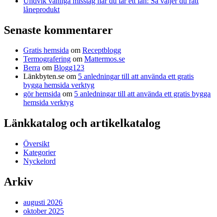
Undvik vanliga misstag när du tar ett lån: Så väljer du rätt
låneprodukt
Senaste kommentarer
Gratis hemsida
om
Receptblogg
Termografering
om
Mattermos.se
Berra
om
Blogg123
Länkbyten.se
om
5 anledningar till att använda ett gratis
bygga hemsida verktyg
gör hemsida
om
5 anledningar till att använda ett gratis bygga
hemsida verktyg
Länkkatalog och artikelkatalog
Översikt
Kategorier
Nyckelord
Arkiv
augusti 2026
oktober 2025