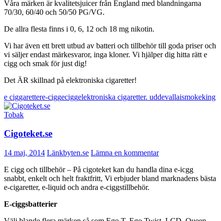
Våra märken är kvalitetsjuicer från England med blandningarna
70/30, 60/40 och 50/50 PG/VG.
De allra flesta finns i 0, 6, 12 och 18 mg nikotin.
Vi har även ett brett utbud av batteri och tillbehör till goda priser och
vi säljer endast märkesvaror, inga kloner. Vi hjälper dig hitta rätt e
cigg och smak för just dig!
Det ÄR skillnad på elektroniska cigaretter!
e ciggaretter
e-cigg
ecigg
elektroniska cigaretter. uddevalla
ismokeking
Tobak
Cigoteket.se
14 maj, 2014
Länkbyten.se
Lämna en kommentar
E cigg och tillbehör – På cigoteket kan du handla dina e-icgg
snabbt, enkelt och helt fraktfritt, Vi erbjuder bland marknadens bästa
e-cigaretter, e-liquid och andra e-ciggstillbehör.
E-ciggsbatterier
Välj blande flera märken så som Ego T, Ego Twist, LCD, Queen