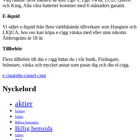
och King, Alla våra batterier kommer med 6 månaders garanti.
E-liquid
Vi säljer e-liquid från flera världskända tillverkare som Hangsen och
LIQUA, hos oss kan köpa e-cigg vätska med eller utan nikotin.
Åldersgräns är 18 år.
Tillbehör
Flera tillbehör till din e cigg hittar du i vår butik, Förångare,
brännare, väska och mycket annat som pasar dig och din el-cigg.
e cigarett
e-cigg
el-cigg
Nyckelord
aktier
betting
bilder
Billiga hemsidor
Billig hemsida
billigt