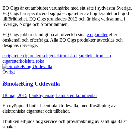
EQ Cigs är ett ambitiöst varumärke med sitt säte i sydvästra Sverige.
EQ Cigs har specificerat sig på e cigaretter av hög kvalitet och god
tillförlitlighet. EQ Cigs grundades 2012 och är idag verksamma i
Sverige, Norge och Storbritannien.
EQ Cigs jobbar ständigt på att utveckla sina
e cigaretter
efter
önskemål och efterfråga. Alla EQ Cigs produkter utvecklas och
designas i Sverige.
e cigarett
e cigaretter
e-cigg
elektronisk cigarett
elektroniska
cigaretter
kol
sluta röka
Övrigt
iSmokeKing Uddevalla
18 maj, 2015
Länkbyten.se
Lämna en kommentar
En nyöppnad butik i centrala Uddevalla, med försäljning av
elektroniska cigaretter och tillbehör.
I butiken erbjuds hög service och provsmakning av samtliga 83 st
smaker.