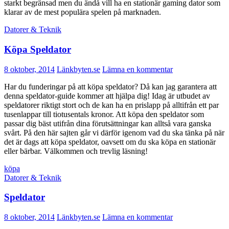
starkt begränsad men du ändå vill ha en stationär gaming dator som
klarar av de mest populära spelen på marknaden.
Datorer & Teknik
Köpa Speldator
8 oktober, 2014
Länkbyten.se
Lämna en kommentar
Har du funderingar på att köpa speldator? Då kan jag garantera att
denna speldator-guide kommer att hjälpa dig! Idag är utbudet av
speldatorer riktigt stort och de kan ha en prislapp på alltifrån ett par
tusenlappar till tiotusentals kronor. Att köpa den speldator som
passar dig bäst utifrån dina förutsättningar kan alltså vara ganska
svårt. På den här sajten går vi därför igenom vad du ska tänka på när
det är dags att köpa speldator, oavsett om du ska köpa en stationär
eller bärbar. Välkommen och trevlig läsning!
köpa
Datorer & Teknik
Speldator
8 oktober, 2014
Länkbyten.se
Lämna en kommentar