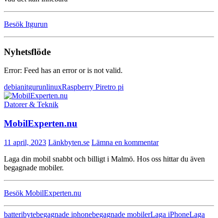
Besök Itgurun
Nyhetsflöde
Error: Feed has an error or is not valid.
debian
itgurun
linux
Raspberry Pi
retro pi
Datorer & Teknik
MobilExperten.nu
11 april, 2023
Länkbyten.se
Lämna en kommentar
Laga din mobil snabbt och billigt i Malmö. Hos oss hittar du även
begagnade mobiler.
Besök MobilExperten.nu
batteribyte
begagnade iphone
begagnade mobiler
Laga iPhone
Laga