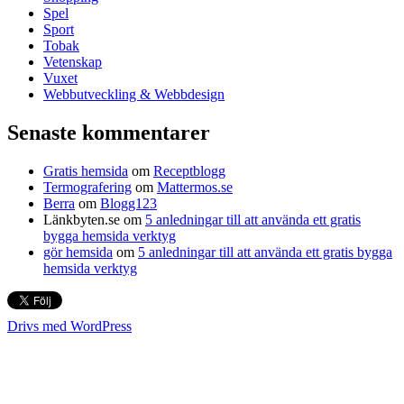
Spel
Sport
Tobak
Vetenskap
Vuxet
Webbutveckling & Webbdesign
Senaste kommentarer
Gratis hemsida
om
Receptblogg
Termografering
om
Mattermos.se
Berra
om
Blogg123
Länkbyten.se
om
5 anledningar till att använda ett gratis
bygga hemsida verktyg
gör hemsida
om
5 anledningar till att använda ett gratis bygga
hemsida verktyg
Drivs med WordPress