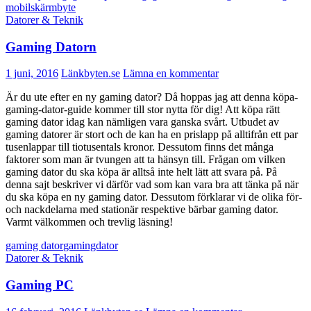
mobil
skärmbyte
Datorer & Teknik
Gaming Datorn
1 juni, 2016
Länkbyten.se
Lämna en kommentar
Är du ute efter en ny gaming dator? Då hoppas jag att denna köpa-
gaming-dator-guide kommer till stor nytta för dig! Att köpa rätt
gaming dator idag kan nämligen vara ganska svårt. Utbudet av
gaming datorer är stort och de kan ha en prislapp på alltifrån ett par
tusenlappar till tiotusentals kronor. Dessutom finns det många
faktorer som man är tvungen att ta hänsyn till. Frågan om vilken
gaming dator du ska köpa är alltså inte helt lätt att svara på. På
denna sajt beskriver vi därför vad som kan vara bra att tänka på när
du ska köpa en ny gaming dator. Dessutom förklarar vi de olika för-
och nackdelarna med stationär respektive bärbar gaming dator.
Varmt välkommen och trevlig läsning!
gaming dator
gamingdator
Datorer & Teknik
Gaming PC