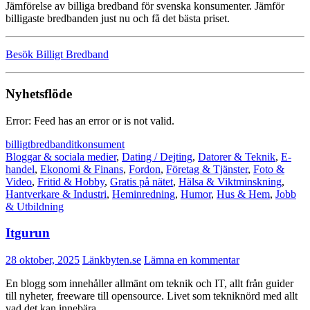
Jämförelse av billiga bredband för svenska konsumenter. Jämför
billigaste bredbanden just nu och få det bästa priset.
Besök Billigt Bredband
Nyhetsflöde
Error: Feed has an error or is not valid.
billigt
bredband
it
konsument
Bloggar & sociala medier
,
Dating / Dejting
,
Datorer & Teknik
,
E-
handel
,
Ekonomi & Finans
,
Fordon
,
Företag & Tjänster
,
Foto &
Video
,
Fritid & Hobby
,
Gratis på nätet
,
Hälsa & Viktminskning
,
Hantverkare & Industri
,
Heminredning
,
Humor
,
Hus & Hem
,
Jobb
& Utbildning
Itgurun
28 oktober, 2025
Länkbyten.se
Lämna en kommentar
En blogg som innehåller allmänt om teknik och IT, allt från guider
till nyheter, freeware till opensource. Livet som tekniknörd med allt
vad det kan innebära