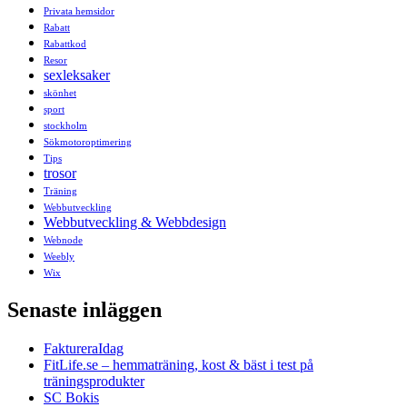
Privata hemsidor
Rabatt
Rabattkod
Resor
sexleksaker
skönhet
sport
stockholm
Sökmotoroptimering
Tips
trosor
Träning
Webbutveckling
Webbutveckling & Webbdesign
Webnode
Weebly
Wix
Senaste inläggen
FaktureraIdag
FitLife.se – hemmaträning, kost & bäst i test på
träningsprodukter
SC Bokis