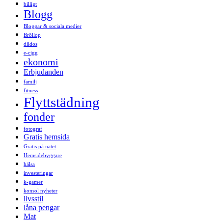
billigt
Blogg
Bloggar & sociala medier
Bröllop
dildos
e-cigg
ekonomi
Erbjudanden
familj
fitness
Flyttstädning
fonder
fotograf
Gratis hemsida
Gratis på nätet
Hemsidebyggare
hälsa
investeringar
k-gamer
konsol nyheter
livsstil
låna pengar
Mat