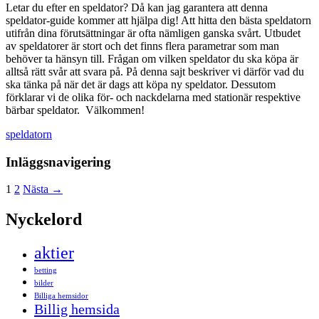
Letar du efter en speldator? Då kan jag garantera att denna
speldator-guide kommer att hjälpa dig! Att hitta den bästa speldatorn
utifrån dina förutsättningar är ofta nämligen ganska svårt. Utbudet
av speldatorer är stort och det finns flera parametrar som man
behöver ta hänsyn till. Frågan om vilken speldator du ska köpa är
alltså rätt svår att svara på. På denna sajt beskriver vi därför vad du
ska tänka på när det är dags att köpa ny speldator. Dessutom
förklarar vi de olika för- och nackdelarna med stationär respektive
bärbar speldator. Välkommen!
speldatorn
Inläggsnavigering
1
2
Nästa →
Nyckelord
aktier
betting
bilder
Billiga hemsidor
Billig hemsida