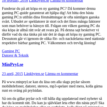
16 februari, 2016
Länkbyten.se
Lämna en kommentar
Funderar du på att köpa en ny gaming PC? Då kommer denna
gaming PC-guide garanterat att hjälpa dig! Att hitta den bästa
gaming PC:n utifrån dina förutsättningar är ofta nämligen ganska
svårt. Utbudet av speldatorer är stort och det finns många faktorer
som man behöver ta hänsyn till. Frågan om vilken gaming PC du
ska köpa är alltså rätt svår att svara på. På denna sajt beskriver vi
därför vad du ska tänka på när det är dags att köpa ny gaming PC.
Dessutom går vi igenom de olika för- och nackdelarna med stationär
respektive bärbar gaming PC. Välkommen och trevlig läsning!
Gaming PC
Datorer & Teknik
MinPryl.se
23 april, 2015
Länkbyten.se
Lämna en kommentar
På www.minpryl.se kan du läsa om alla slags prylar såsom
mobiltelefoner, datorer, stereos, mp3-spelare med mera, kolla gärna
runt en sväng på prylsidan.
Så om du gillar prylar och vill hålla dig uppdaterad med nyheter så
har du kommit rätt. Du kan ju självklart leta efter din nästa pryl! Ska