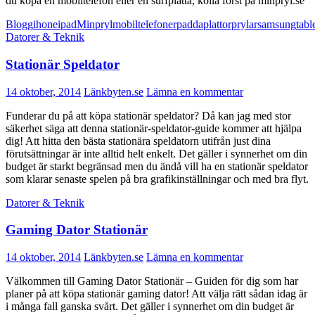
du köpa en mobiltelefon eller en surfplatta, kolla först på minpryl.se
Blogg
ihone
ipad
Minpryl
mobiltelefoner
padda
plattor
prylar
samsung
tabl
Datorer & Teknik
Stationär Speldator
14 oktober, 2014
Länkbyten.se
Lämna en kommentar
Funderar du på att köpa stationär speldator? Då kan jag med stor
säkerhet säga att denna stationär-speldator-guide kommer att hjälpa
dig! Att hitta den bästa stationära speldatorn utifrån just dina
förutsättningar är inte alltid helt enkelt. Det gäller i synnerhet om din
budget är starkt begränsad men du ändå vill ha en stationär speldator
som klarar senaste spelen på bra grafikinställningar och med bra flyt.
Datorer & Teknik
Gaming Dator Stationär
14 oktober, 2014
Länkbyten.se
Lämna en kommentar
Välkommen till Gaming Dator Stationär – Guiden för dig som har
planer på att köpa stationär gaming dator! Att välja rätt sådan idag är
i många fall ganska svårt. Det gäller i synnerhet om din budget är