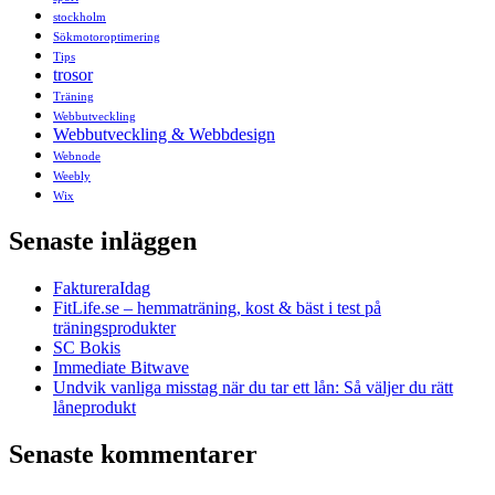
stockholm
Sökmotoroptimering
Tips
trosor
Träning
Webbutveckling
Webbutveckling & Webbdesign
Webnode
Weebly
Wix
Senaste inläggen
FaktureraIdag
FitLife.se – hemmaträning, kost & bäst i test på
träningsprodukter
SC Bokis
Immediate Bitwave
Undvik vanliga misstag när du tar ett lån: Så väljer du rätt
låneprodukt
Senaste kommentarer