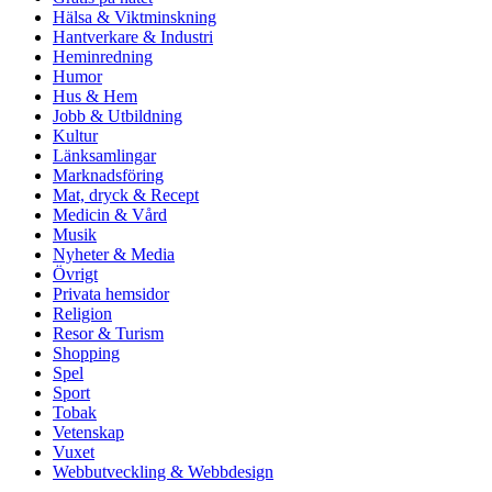
Hälsa & Viktminskning
Hantverkare & Industri
Heminredning
Humor
Hus & Hem
Jobb & Utbildning
Kultur
Länksamlingar
Marknadsföring
Mat, dryck & Recept
Medicin & Vård
Musik
Nyheter & Media
Övrigt
Privata hemsidor
Religion
Resor & Turism
Shopping
Spel
Sport
Tobak
Vetenskap
Vuxet
Webbutveckling & Webbdesign