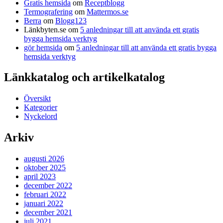
Gratis hemsida
om
Receptblogg
Termografering
om
Mattermos.se
Berra
om
Blogg123
Länkbyten.se
om
5 anledningar till att använda ett gratis
bygga hemsida verktyg
gör hemsida
om
5 anledningar till att använda ett gratis bygga
hemsida verktyg
Länkkatalog och artikelkatalog
Översikt
Kategorier
Nyckelord
Arkiv
augusti 2026
oktober 2025
april 2023
december 2022
februari 2022
januari 2022
december 2021
juli 2021