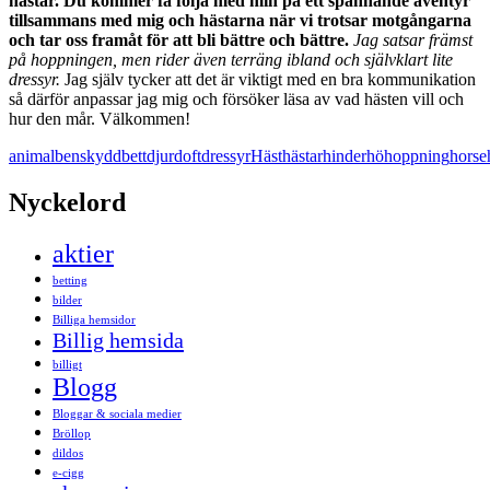
hästar. Du kommer få följa med min på ett spännande äventyr
tillsammans med mig och hästarna när vi trotsar motgångarna
och tar oss framåt för att bli bättre och bättre.
Jag satsar främst
på hoppningen, men rider även terräng ibland och självklart lite
dressyr.
Jag själv tycker att det är viktigt med en bra kommunikation
så därför anpassar jag mig och försöker läsa av vad hästen vill och
hur den mår. Välkommen!
animal
benskydd
bett
djur
doft
dressyr
Häst
hästar
hinder
hö
hoppning
horse
Nyckelord
aktier
betting
bilder
Billiga hemsidor
Billig hemsida
billigt
Blogg
Bloggar & sociala medier
Bröllop
dildos
e-cigg