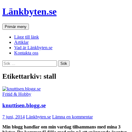
Hoppa
Länkbyten.se
till
innehåll
Sök
Primär meny
Lägg till länk
Artiklar
Vad är Länkbyten.se
Kontakta oss
Sök
efter:
Etikettarkiv: stall
Fritid & Hobby
knuttisen.blogg.se
7 juni, 2014
Länkbyten.se
Lämna en kommentar
Min blogg handlar om min vardag tillsammans med mina 3