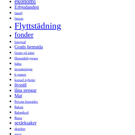
ekonomi
Erbjudanden
familj
fitness
Flyttstädning
fonder
fotograf
Gratis hemsida
Gratis på nätet
Hemsidebyggare
hälsa
investeringar
k-gamer
konsol nyheter
livsstil
låna pengar
Mat
Privata hemsidor
Rabatt
Rabattkod
Resor
sexleksaker
skönhet
sport