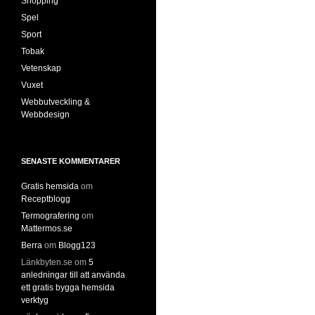
Shopping
Spel
Sport
Tobak
Vetenskap
Vuxet
Webbutveckling &
Webbdesign
SENASTE KOMMENTARER
Gratis hemsida
om
Receptblogg
Termografering
om
Mattermos.se
Berra
om
Blogg123
Länkbyten.se
om
5
anledningar till att använda
ett gratis bygga hemsida
verktyg