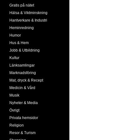
Gratis på nätet
Hälsa & Viktminskning
Hantverkare & Industri
Heminredning
Humor
Hus & Hem
Jobb & Utbildning
Kultur
Länksamlingar
Marknadsföring
Mat, dryck & Recept
Medicin & Vård
Musik
Nyheter & Media
Övrigt
Privata hemsidor
Religion
Resor & Turism