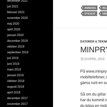
december 2021
juli 2021
ANNONS
BI
februari 2021
STICKAT
VIR
november 2020
maj 2020
april 2020
januari 2020
december 2019
DATORER & TEKNI
oktober 2019
MINPR
september 2019
juli 2019
23 APRIL, 2015
juni 2019
mars 2019
På www.minpryl.
januari 2019
mobiltelefoner,
oktober 2018
gärna runt en s
augusti 2018
april 2018
Så om du gillar 
december 2017
har du kommit rä
november 2017
du köpa en mobil