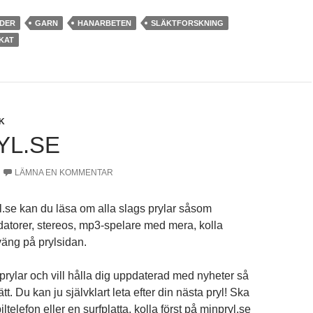
LDER
GARN
HANARBETEN
SLÄKTFORSKNING
KAT
K
YL.SE
LÄMNA EN KOMMENTAR
se kan du läsa om alla slags prylar såsom
 datorer, stereos, mp3-spelare med mera, kolla
väng på prylsidan.
prylar och vill hålla dig uppdaterad med nyheter så
tt. Du kan ju självklart leta efter din nästa pryl! Ska
telefon eller en surfplatta, kolla först på minpryl.se