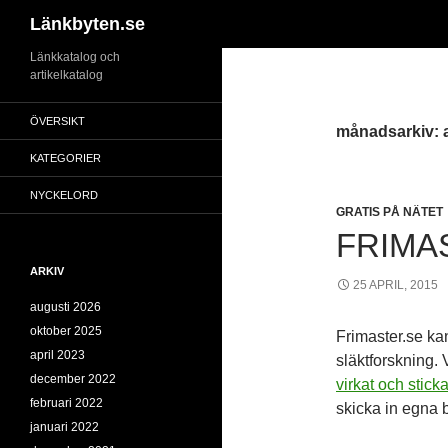
Sök
Länkbyten.se
Hoppa
Länkkatalog och
artikelkatalog
till
innehåll
ÖVERSIKT
månadsarkiv: a
KATEGORIER
NYCKELORD
GRATIS PÅ NÄTET
FRIMA
ARKIV
25 APRIL, 2015
augusti 2026
oktober 2025
Frimaster.se kan
april 2023
släktforskning. 
december 2022
virkat och sticka
februari 2022
skicka in egna b
januari 2022