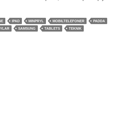
NE
IPAD
MINPRYL
MOBILTELEFONER
PADDA
YLAR
SAMSUNG
TABLETS
TEKNIK