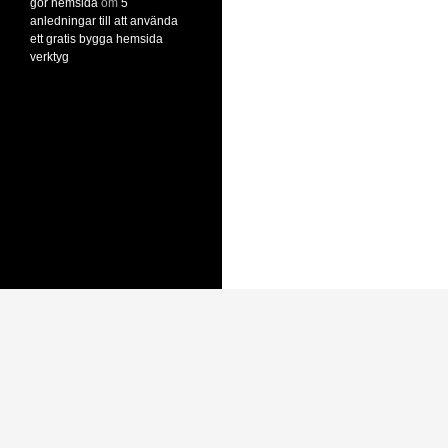
gör hemsida
om
5
anledningar till att använda
ett gratis bygga hemsida
verktyg