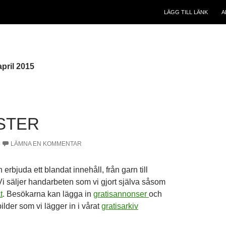
LÄGG TILL LÄNK
A
pril 2015
STER
LÄMNA EN KOMMENTAR
 erbjuda ett blandat innehåll, från garn till
Vi säljer handarbeten som vi gjort själva såsom
t
. Besökarna kan lägga in
gratisannonser
och
ilder som vi lägger in i vårat
gratisarkiv