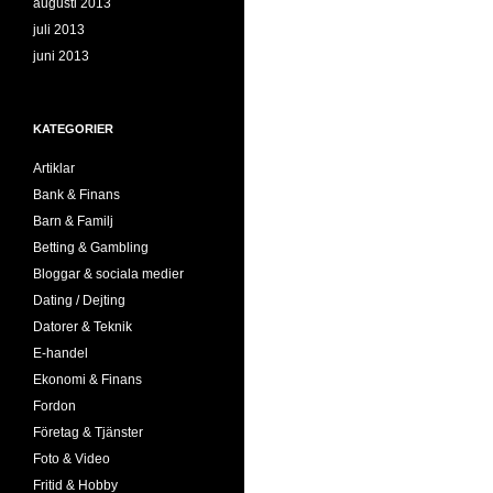
augusti 2013
juli 2013
juni 2013
KATEGORIER
Artiklar
Bank & Finans
Barn & Familj
Betting & Gambling
Bloggar & sociala medier
Dating / Dejting
Datorer & Teknik
E-handel
Ekonomi & Finans
Fordon
Företag & Tjänster
Foto & Video
Fritid & Hobby