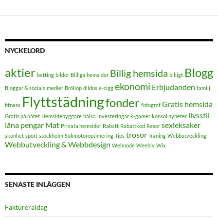
NYCKELORD
aktier
Blogg
Billig hemsida
betting
bilder
Billiga hemsidor
billigt
ekonomi
Erbjudanden
Bloggar & sociala medier
Bröllop
dildos
e-cigg
familj
Flyttstädning
fonder
Gratis hemsida
fitness
fotograf
livsstil
Gratis på nätet
Hemsidebyggare
hälsa
investeringar
k-gamer
konsol nyheter
låna pengar
Mat
sexleksaker
Privata hemsidor
Rabatt
Rabattkod
Resor
trosor
skönhet
sport
stockholm
Sökmotoroptimering
Tips
Träning
Webbutveckling
Webbutveckling & Webbdesign
Webnode
Weebly
Wix
SENASTE INLÄGGEN
FaktureraIdag