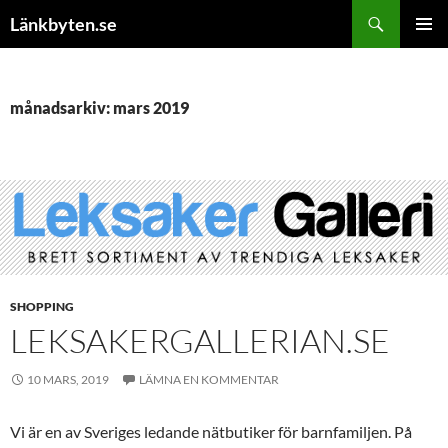
Hoppa
Sök
Länkbyten.se
till
PRIMÄR
innehåll
MENY
månadsarkiv: mars 2019
SHOPPING
LEKSAKERGALLERIAN.SE
10 MARS, 2019
LÄMNA EN KOMMENTAR
Vi är en av Sveriges ledande nätbutiker för barnfamiljen. På