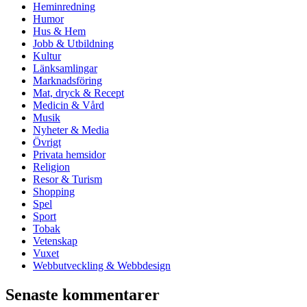
Heminredning
Humor
Hus & Hem
Jobb & Utbildning
Kultur
Länksamlingar
Marknadsföring
Mat, dryck & Recept
Medicin & Vård
Musik
Nyheter & Media
Övrigt
Privata hemsidor
Religion
Resor & Turism
Shopping
Spel
Sport
Tobak
Vetenskap
Vuxet
Webbutveckling & Webbdesign
Senaste kommentarer