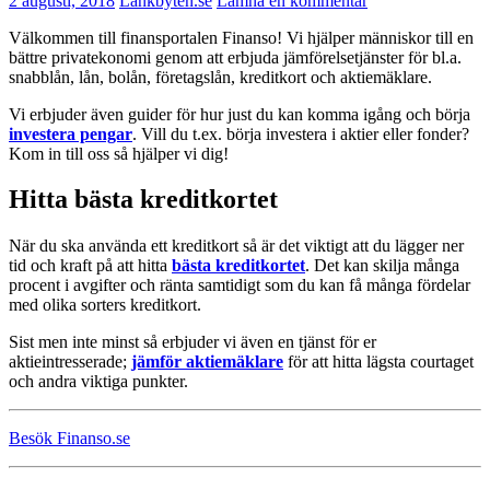
2 augusti, 2018
Länkbyten.se
Lämna en kommentar
Välkommen till finansportalen Finanso! Vi hjälper människor till en
bättre privatekonomi genom att erbjuda jämförelsetjänster för bl.a.
snabblån, lån, bolån, företagslån, kreditkort och aktiemäklare.
Vi erbjuder även guider för hur just du kan komma igång och börja
investera pengar
. Vill du t.ex. börja investera i aktier eller fonder?
Kom in till oss så hjälper vi dig!
Hitta bästa kreditkortet
När du ska använda ett kreditkort så är det viktigt att du lägger ner
tid och kraft på att hitta
bästa kreditkortet
. Det kan skilja många
procent i avgifter och ränta samtidigt som du kan få många fördelar
med olika sorters kreditkort.
Sist men inte minst så erbjuder vi även en tjänst för er
aktieintresserade;
jämför aktiemäklare
för att hitta lägsta courtaget
och andra viktiga punkter.
Besök Finanso.se