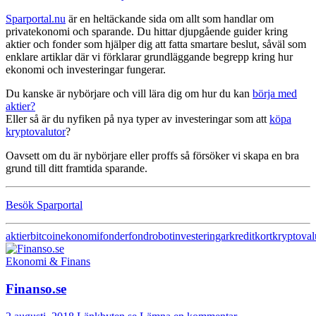
Sparportal.nu
är en heltäckande sida om allt som handlar om
privatekonomi och sparande. Du hittar djupgående guider kring
aktier och fonder som hjälper dig att fatta smartare beslut, såväl som
enklare artiklar där vi förklarar grundläggande begrepp kring hur
ekonomi och investeringar fungerar.
Du kanske är nybörjare och vill lära dig om hur du kan
börja med
aktier?
Eller så är du nyfiken på nya typer av investeringar som att
köpa
kryptovalutor
?
Oavsett om du är nybörjare eller proffs så försöker vi skapa en bra
grund till ditt framtida sparande.
Besök Sparportal
aktier
bitcoin
ekonomi
fonder
fondrobot
investeringar
kreditkort
kryptoval
Ekonomi & Finans
Finanso.se