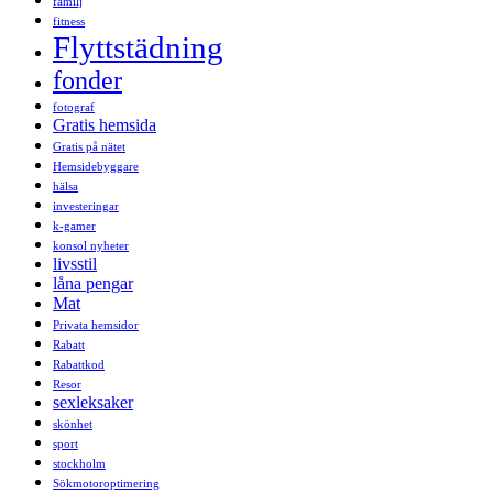
familj
fitness
Flyttstädning
fonder
fotograf
Gratis hemsida
Gratis på nätet
Hemsidebyggare
hälsa
investeringar
k-gamer
konsol nyheter
livsstil
låna pengar
Mat
Privata hemsidor
Rabatt
Rabattkod
Resor
sexleksaker
skönhet
sport
stockholm
Sökmotoroptimering