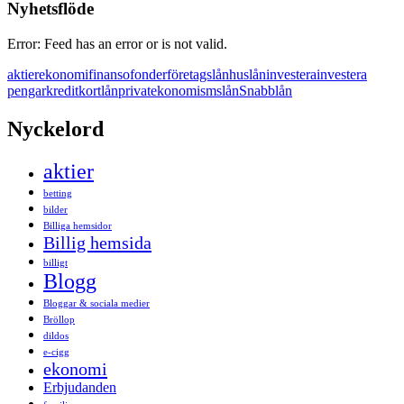
Nyhetsflöde
Error: Feed has an error or is not valid.
aktier
ekonomi
finanso
fonder
företagslån
huslån
investera
investera
pengar
kreditkort
lån
privatekonomi
smslån
Snabblån
Nyckelord
aktier
betting
bilder
Billiga hemsidor
Billig hemsida
billigt
Blogg
Bloggar & sociala medier
Bröllop
dildos
e-cigg
ekonomi
Erbjudanden