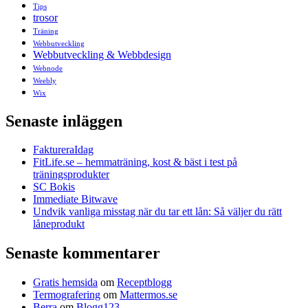
Tips
trosor
Träning
Webbutveckling
Webbutveckling & Webbdesign
Webnode
Weebly
Wix
Senaste inläggen
FaktureraIdag
FitLife.se – hemmaträning, kost & bäst i test på
träningsprodukter
SC Bokis
Immediate Bitwave
Undvik vanliga misstag när du tar ett lån: Så väljer du rätt
låneprodukt
Senaste kommentarer
Gratis hemsida
om
Receptblogg
Termografering
om
Mattermos.se
Berra
om
Blogg123