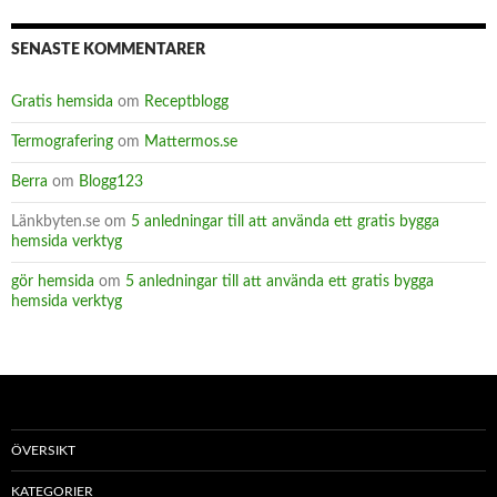
SENASTE KOMMENTARER
Gratis hemsida
om
Receptblogg
Termografering
om
Mattermos.se
Berra
om
Blogg123
Länkbyten.se
om
5 anledningar till att använda ett gratis bygga
hemsida verktyg
gör hemsida
om
5 anledningar till att använda ett gratis bygga
hemsida verktyg
ÖVERSIKT
KATEGORIER