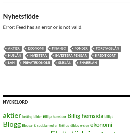
Nyhetsflöde
Error: Feed has an error or is not valid.
AKTIER
EKONOMI
FINANSO
FONDER
FÖRETAGSLÅN
HUSLÅN
INVESTERA
INVESTERA PENGAR
KREDITKORT
LÅN
PRIVATEKONOMI
SMSLÅN
SNABBLÅN
NYCKELORD
aktier
Billig hemsida
betting
bilder
Billiga hemsidor
billigt
Blogg
ekonomi
Bloggar & sociala medier
Bröllop
dildos
e-cigg