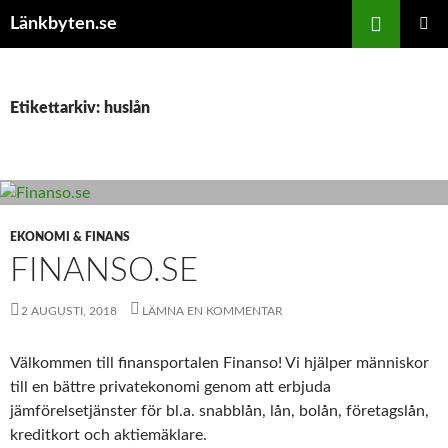
Hoppa
Sök
Länkbyten.se
till
PRIMÄR
innehåll
MENY
Etikettarkiv: huslån
EKONOMI & FINANS
FINANSO.SE
2 AUGUSTI, 2018
LÄMNA EN KOMMENTAR
Välkommen till finansportalen Finanso! Vi hjälper människor
till en bättre privatekonomi genom att erbjuda
jämförelsetjänster för bl.a. snabblån, lån, bolån, företagslån,
kreditkort och aktiemäklare.