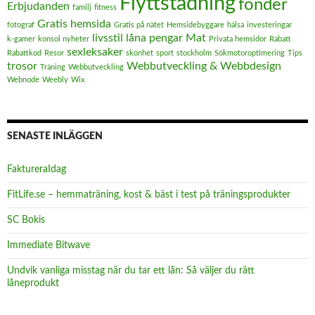
Flyttstädning
fonder
Erbjudanden
familj
fitness
Gratis hemsida
fotograf
Gratis på nätet
Hemsidebyggare
hälsa
investeringar
livsstil
låna pengar
Mat
k-gamer
konsol nyheter
Privata hemsidor
Rabatt
sexleksaker
Rabattkod
Resor
skönhet
sport
stockholm
Sökmotoroptimering
Tips
trosor
Webbutveckling & Webbdesign
Träning
Webbutveckling
Webnode
Weebly
Wix
SENASTE INLÄGGEN
FaktureraIdag
FitLife.se – hemmaträning, kost & bäst i test på träningsprodukter
SC Bokis
Immediate Bitwave
Undvik vanliga misstag när du tar ett lån: Så väljer du rätt
låneprodukt