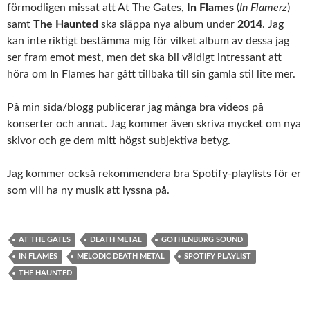
förmodligen missat att At The Gates,
In Flames
(
In Flamerz
)
samt
The Haunted
ska släppa nya album under
2014
. Jag
kan inte riktigt bestämma mig för vilket album av dessa jag
ser fram emot mest, men det ska bli väldigt intressant att
höra om In Flames har gått tillbaka till sin gamla stil lite mer.
På min sida/blogg publicerar jag många bra videos på
konserter och annat. Jag kommer även skriva mycket om nya
skivor och ge dem mitt högst subjektiva betyg.
Jag kommer också rekommendera bra Spotify-playlists för er
som vill ha ny musik att lyssna på.
AT THE GATES
DEATH METAL
GOTHENBURG SOUND
IN FLAMES
MELODIC DEATH METAL
SPOTIFY PLAYLIST
THE HAUNTED