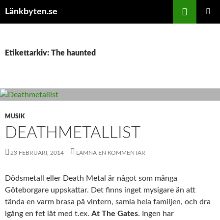
Hoppa
Sök
Länkbyten.se
till
PRIMÄR
innehåll
MENY
Etikettarkiv: The haunted
MUSIK
DEATHMETALLIST
23 FEBRUARI, 2014
LÄMNA EN KOMMENTAR
Dödsmetall eller Death Metal är något som många
Göteborgare uppskattar. Det finns inget mysigare än att
tända en varm brasa på vintern, samla hela familjen, och dra
igång en fet låt med t.ex.
At The Gates
. Ingen har