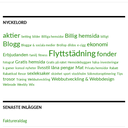
NYCKELORD
aktier
Billig hemsida
betting
bilder
Billiga hemsidor
billigt
Blogg
ekonomi
Bloggar & sociala medier
Bröllop
dildos
e-cigg
Flyttstädning
fonder
Erbjudanden
familj
fitness
Gratis hemsida
fotograf
Gratis på nätet
Hemsidebyggare
hälsa
investeringar
livsstil
låna pengar
Mat
k-gamer
konsol nyheter
Privata hemsidor
Rabatt
sexleksaker
Rabattkod
Resor
skönhet
sport
stockholm
Sökmotoroptimering
Tips
trosor
Webbutveckling & Webbdesign
Träning
Webbutveckling
Webnode
Weebly
Wix
SENASTE INLÄGGEN
FaktureraIdag