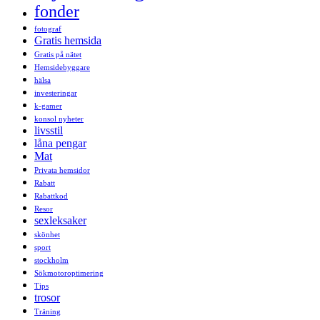
fonder
fotograf
Gratis hemsida
Gratis på nätet
Hemsidebyggare
hälsa
investeringar
k-gamer
konsol nyheter
livsstil
låna pengar
Mat
Privata hemsidor
Rabatt
Rabattkod
Resor
sexleksaker
skönhet
sport
stockholm
Sökmotoroptimering
Tips
trosor
Träning