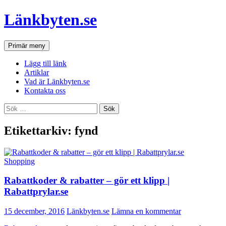
Hoppa
Länkbyten.se
till
innehåll
Sök
Primär meny
Lägg till länk
Artiklar
Vad är Länkbyten.se
Kontakta oss
Sök
efter:
Etikettarkiv: fynd
Shopping
Rabattkoder & rabatter – gör ett klipp |
Rabattprylar.se
15 december, 2016
Länkbyten.se
Lämna en kommentar