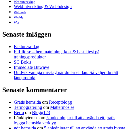
Webbutveckling
Webbutveckling & Webbdesign
Webnode
Weebly
Wix
Senaste inläggen
FaktureraIdag
FitLife.se – hemmaträning, kost & bäst i test på
träningsprodukter
SC Bokis
Immediate Bitwave
Undvik vanliga misstag när du tar ett lån: Så väljer du rätt
låneprodukt
Senaste kommentarer
Gratis hemsida
om
Receptblogg
Termografering
om
Mattermos.se
Berra
om
Blogg123
Länkbyten.se
om
5 anledningar till att använda ett gratis
bygga hemsida verktyg
gör hemsida
om
5 anledningar till att använda ett gratis bygga