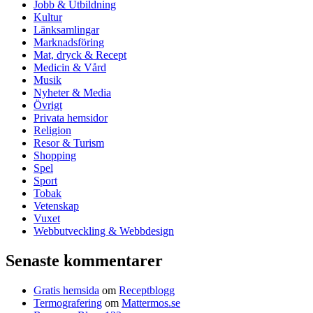
Jobb & Utbildning
Kultur
Länksamlingar
Marknadsföring
Mat, dryck & Recept
Medicin & Vård
Musik
Nyheter & Media
Övrigt
Privata hemsidor
Religion
Resor & Turism
Shopping
Spel
Sport
Tobak
Vetenskap
Vuxet
Webbutveckling & Webbdesign
Senaste kommentarer
Gratis hemsida
om
Receptblogg
Termografering
om
Mattermos.se