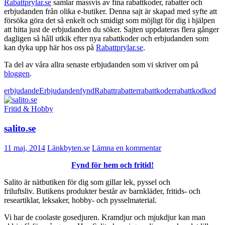
Rabattprylar.se
samlar massvis av fina rabattkoder, rabatter och
erbjudanden från olika e-butiker. Denna sajt är skapad med syfte att
försöka göra det så enkelt och smidigt som möjligt för dig i hjälpen
att hitta just de erbjudanden du söker. Sajten uppdateras flera gånger
dagligen så håll utkik efter nya rabattkoder och erbjudanden som
kan dyka upp här hos oss på
Rabattprylar.se
.
Ta del av våra allra senaste erbjudanden som vi skriver om på
bloggen
.
erbjudande
Erbjudanden
fynd
Rabatt
rabatter
rabattkoder
rabattkodkod
Fritid & Hobby
salito.se
11 maj, 2014
Länkbyten.se
Lämna en kommentar
Fynd för hem och fritid!
Salito är nätbutiken för dig som gillar lek, pyssel och
friluftsliv. Butikens produkter består av barnkläder, fritids- och
researtiklar, leksaker, hobby- och pysselmaterial.
Vi har de coolaste gosedjuren. Kramdjur och mjukdjur kan man