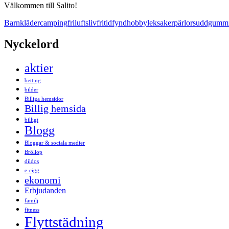
Välkommen till Salito!
Barnkläder
camping
friluftsliv
fritid
fynd
hobby
leksaker
pärlor
suddgumm
Nyckelord
aktier
betting
bilder
Billiga hemsidor
Billig hemsida
billigt
Blogg
Bloggar & sociala medier
Bröllop
dildos
e-cigg
ekonomi
Erbjudanden
familj
fitness
Flyttstädning