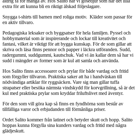
aldrig få för många av. Hos Salito har vi gosedjur som har det lilla
extra för att kunna bli en riktigt älskad följeslagare.
Snygga t-shirts till barnen med roliga motiv. Kläder som passar för
en aktiv tillvaro.
Pedagogiska leksaker och byggsatser för hela familjen. Pyssel och
hobbymaterial som är inspirerande och lockar till kreativitet och
fantasi, vilket är viktigt för att bygga kunskap. För de som gillar att
skriva och läsa finns pennor och papper i läckra utföranden. Sudd,
radergummi, suddgummi, kautschuk. Vad vi än kallar dem så har vi
sudd i mängder av former som är kul att samla och använda.
Hos Salito finns accessoarer och prylar för både vardag och fritid
som förgyller tillvaron. Praktiska saker att ha i handväskan till
nödvändiga artiklar för ryggsäcken. Vare sig man gillar tuffa
strapatser eller besöka närmsta vindskydd för korvgrillning, så är det
kul med praktiska prylar som kryddar friluftslivet med äventyr.
För den som vill göra kap så finns en fyndhörna som består av
tillfälliga varor och erbjudanden till förmånliga priser.
Ordet Salito kommer från latinet och betyder skutt och hopp. Salito
hoppas kunna förgylla sina kunders vardag och fritid med några
glädjeskutt.