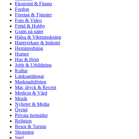
Ekonomi & Finans
Fordon
Företag & Tjänster
Foto & Video
Fritid & Hobby
Gratis på nätet
Hälsa & Viktminskning
Hantverkare & Industri
Heminredning
Humor
Hus & Hem
Jobb & Utbildning
Kultur
Länksamlingar
Marknadsföring
Mat, dryck & Recept
Medicin & Vård
Musik
Nyheter & Media
Övrigt
Privata hemsidor
Religion
Resor & Turism
Shopping
Spel