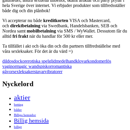
glidmedel, andra sexuella tillbehör, skämt artiklar och party prylar i
hela Sverige över internet. Vi erbjuder produkter som tillfredsställer
både dig och din plånbok!
Vi accepterar nu både
kreditkorten
VISA och Mastercard,
och
direktbetalning
via
Swedbank, Handelsbanken, SEB och
Nordea samt
mobilbetalning
via SMS / WyWallet. Dessutom får du
alltid
fri frakt
när du handlar för 500 kr eller mer.
Ta tillfället i akt och öka din och din partners tillfredställelse med
våra sexleksaker. För det är du värd =)
dildos
dockor
erotiska spel
glidmedel
handklovar
kondomer
lös
vaginor
magic wands
piskor
romantiska
gåvor
sexleksaker
stavar
vibratorer
Nyckelord
aktier
betting
bilder
Billiga hemsidor
Billig hemsida
billigt