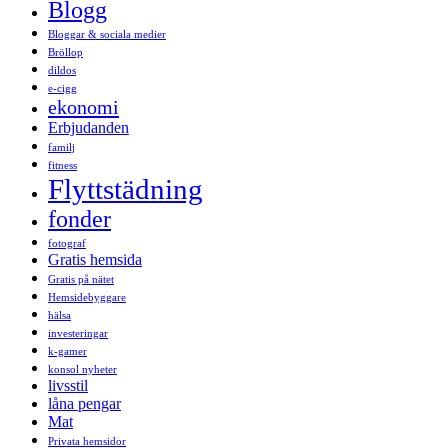
Blogg
Bloggar & sociala medier
Bröllop
dildos
e-cigg
ekonomi
Erbjudanden
familj
fitness
Flyttstädning
fonder
fotograf
Gratis hemsida
Gratis på nätet
Hemsidebyggare
hälsa
investeringar
k-gamer
konsol nyheter
livsstil
låna pengar
Mat
Privata hemsidor