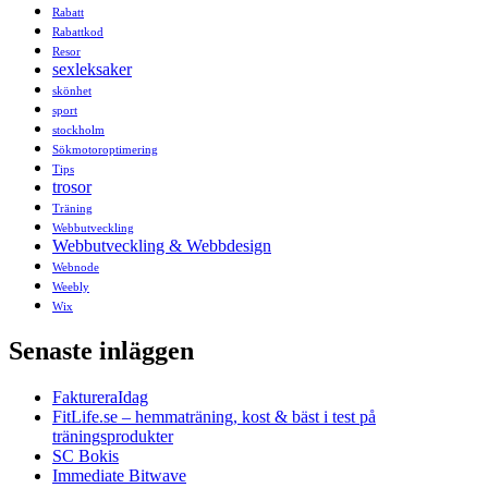
Rabatt
Rabattkod
Resor
sexleksaker
skönhet
sport
stockholm
Sökmotoroptimering
Tips
trosor
Träning
Webbutveckling
Webbutveckling & Webbdesign
Webnode
Weebly
Wix
Senaste inläggen
FaktureraIdag
FitLife.se – hemmaträning, kost & bäst i test på
träningsprodukter
SC Bokis
Immediate Bitwave