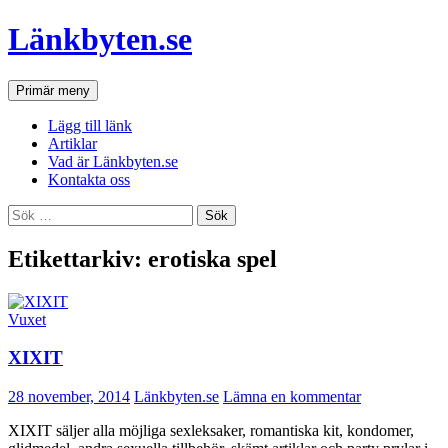
Hoppa
Länkbyten.se
till
innehåll
Sök
Primär meny
Lägg till länk
Artiklar
Vad är Länkbyten.se
Kontakta oss
Sök
efter:
Etikettarkiv: erotiska spel
Vuxet
XIXIT
28 november, 2014
Länkbyten.se
Lämna en kommentar
XIXIT säljer alla möjliga sexleksaker, romantiska kit, kondomer,