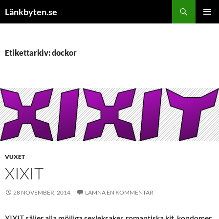
Hoppa
Sök
Länkbyten.se
till
PRIMÄR
innehåll
MENY
Etikettarkiv: dockor
VUXET
XIXIT
28 NOVEMBER, 2014
LÄMNA EN KOMMENTAR
XIXIT säljer alla möjliga sexleksaker, romantiska kit, kondomer,