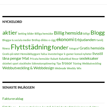
NYCKELORD
aktier
Blogg
Billig hemsida
betting
bilder
Billiga hemsidor
billigt
ekonomi
Erbjudanden
Bloggar & sociala medier
Bröllop
dildos
e-cigg
familj
Flyttstädning
fonder
Gratis hemsida
fitness
fotograf
livsstil
Gratis på nätet
Hemsidebyggare
hälsa
investeringar
k-gamer
konsol nyheter
låna pengar
Mat
sexleksaker
Privata hemsidor
Rabatt
Rabattkod
Resor
trosor
skönhet
sport
stockholm
Sökmotoroptimering
Tips
Träning
Webbutveckling
Webbutveckling & Webbdesign
Webnode
Weebly
Wix
SENASTE INLÄGGEN
FaktureraIdag