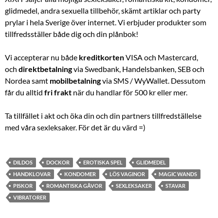
glidmedel, andra sexuella tillbehör, skämt artiklar och party
prylar i hela Sverige över internet. Vi erbjuder produkter som
tillfredsställer både dig och din plånbok!
Vi accepterar nu både
kreditkorten
VISA och Mastercard,
och
direktbetalning
via
Swedbank, Handelsbanken, SEB och
Nordea samt
mobilbetalning
via SMS / WyWallet. Dessutom
får du alltid
fri frakt
när du handlar för 500 kr eller mer.
Ta tillfället i akt och öka din och din partners tillfredställelse
med våra sexleksaker. För det är du värd =)
DILDOS
DOCKOR
EROTISKA SPEL
GLIDMEDEL
HANDKLOVAR
KONDOMER
LÖS VAGINOR
MAGIC WANDS
PISKOR
ROMANTISKA GÅVOR
SEXLEKSAKER
STAVAR
VIBRATORER