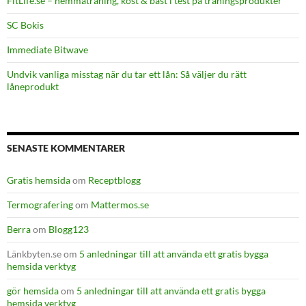
FitLife.se – hemmaträning, kost & bäst i test på träningsprodukter
SC Bokis
Immediate Bitwave
Undvik vanliga misstag när du tar ett lån: Så väljer du rätt
låneprodukt
SENASTE KOMMENTARER
Gratis hemsida
om
Receptblogg
Termografering
om
Mattermos.se
Berra
om
Blogg123
Länkbyten.se
om
5 anledningar till att använda ett gratis bygga
hemsida verktyg
gör hemsida
om
5 anledningar till att använda ett gratis bygga
hemsida verktyg