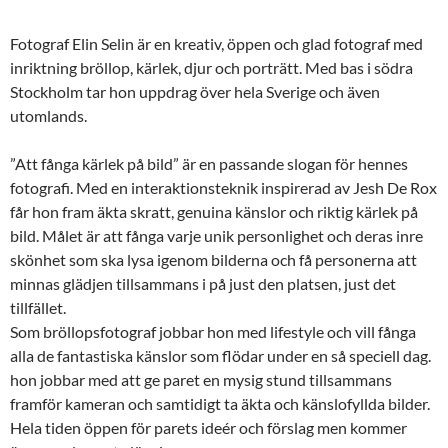
Fotograf Elin Selin är en kreativ, öppen och glad fotograf med
inriktning bröllop, kärlek, djur och porträtt. Med bas i södra
Stockholm tar hon uppdrag över hela Sverige och även
utomlands.
”Att fånga kärlek på bild” är en passande slogan för hennes
fotografi. Med en interaktionsteknik inspirerad av Jesh De Rox
får hon fram äkta skratt, genuina känslor och riktig kärlek på
bild. Målet är att fånga varje unik personlighet och deras inre
skönhet som ska lysa igenom bilderna och få personerna att
minnas glädjen tillsammans i på just den platsen, just det
tillfället.
Som bröllopsfotograf jobbar hon med lifestyle och vill fånga
alla de fantastiska känslor som flödar under en så speciell dag.
hon jobbar med att ge paret en mysig stund tillsammans
framför kameran och samtidigt ta äkta och känslofyllda bilder.
Hela tiden öppen för parets ideér och förslag men kommer