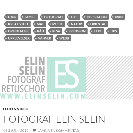
DJUR
FAMILJ
FOTOGRAFI
GIFT
INSPIRATION
IRAN
KREATIVITET
MAT
MUSIK
NATUR
ORIENTAL
ORIENTALISK
RÅD
RESA
SVENSSON
TEXT
TIPS
UPPLEVELSER
VÄNNER
WEBB
FOTO & VIDEO
FOTOGRAF ELIN SELIN
3 JUNI, 2015
LÄMNA EN KOMMENTAR