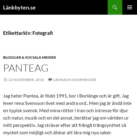
Hoppa
Sök
Länkbyten.se
till
PRIMÄR
innehåll
MENY
Etikettarkiv: Fotografi
BLOGGAR & SOCIALA MEDIER
PANTEAG
22 NOVEMBER, 2016
LÄMNA EN KOMMENTAR
Jag heter Pantea, är född 1991, bor i Borlänge och är gift. Jag
lever rena Svensson livet med andra ord.. Men jag är ändå inte
en typisk svensk. Med mina rötter i Iran och intresse för djur
och natur, musik och en del annat, berättar jag om världen ur
mitt perspektiv. Jag strävar efter att frångå trångsynthet så
mycket som möjligt och älskar att lära mig nya saker.