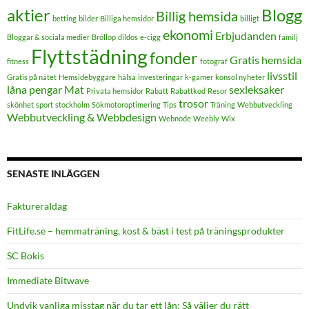
aktier
Blogg
Billig hemsida
betting
bilder
Billiga hemsidor
billigt
ekonomi
Erbjudanden
Bloggar & sociala medier
Bröllop
dildos
e-cigg
familj
Flyttstädning
fonder
Gratis hemsida
fitness
fotograf
livsstil
Gratis på nätet
Hemsidebyggare
hälsa
investeringar
k-gamer
konsol nyheter
låna pengar
Mat
sexleksaker
Privata hemsidor
Rabatt
Rabattkod
Resor
trosor
skönhet
sport
stockholm
Sökmotoroptimering
Tips
Träning
Webbutveckling
Webbutveckling & Webbdesign
Webnode
Weebly
Wix
SENASTE INLÄGGEN
FaktureraIdag
FitLife.se – hemmaträning, kost & bäst i test på träningsprodukter
SC Bokis
Immediate Bitwave
Undvik vanliga misstag när du tar ett lån: Så väljer du rätt