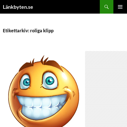
Hoppa
Sök
Länkbyten.se
till
PRIMÄR
innehåll
MENY
Etikettarkiv: roliga klipp