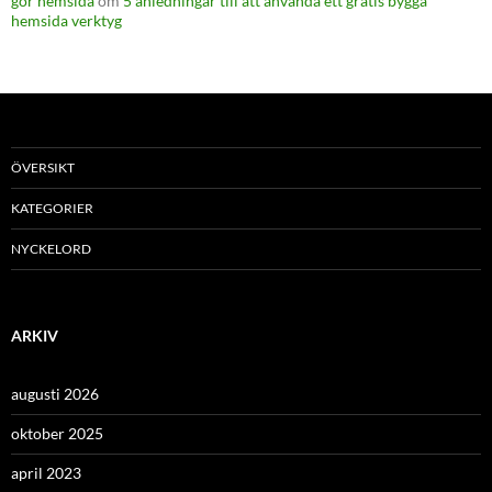
gör hemsida
om
5 anledningar till att använda ett gratis bygga
hemsida verktyg
ÖVERSIKT
KATEGORIER
NYCKELORD
ARKIV
augusti 2026
oktober 2025
april 2023