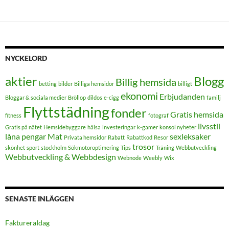
NYCKELORD
aktier
Blogg
Billig hemsida
betting
bilder
Billiga hemsidor
billigt
ekonomi
Erbjudanden
Bloggar & sociala medier
Bröllop
dildos
e-cigg
familj
Flyttstädning
fonder
Gratis hemsida
fitness
fotograf
livsstil
Gratis på nätet
Hemsidebyggare
hälsa
investeringar
k-gamer
konsol nyheter
låna pengar
Mat
sexleksaker
Privata hemsidor
Rabatt
Rabattkod
Resor
trosor
skönhet
sport
stockholm
Sökmotoroptimering
Tips
Träning
Webbutveckling
Webbutveckling & Webbdesign
Webnode
Weebly
Wix
SENASTE INLÄGGEN
FaktureraIdag