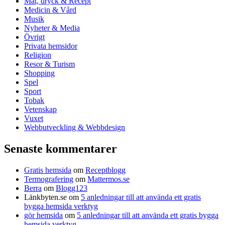
Mat, dryck & Recept
Medicin & Vård
Musik
Nyheter & Media
Övrigt
Privata hemsidor
Religion
Resor & Turism
Shopping
Spel
Sport
Tobak
Vetenskap
Vuxet
Webbutveckling & Webbdesign
Senaste kommentarer
Gratis hemsida
om
Receptblogg
Termografering
om
Mattermos.se
Berra
om
Blogg123
Länkbyten.se
om
5 anledningar till att använda ett gratis
bygga hemsida verktyg
gör hemsida
om
5 anledningar till att använda ett gratis bygga
hemsida verktyg