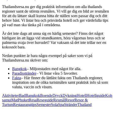
Thailandsresa.nu ger dig praktisk information om alla thailands
regioner samt de största resmålen. Vi vill ge dig en bild av resmålen
för att du lättare skall kunna hitta de ställen som passar dig och ditt
behov bäst. Vi listar bra och prisvärda hotell och ger värdefulla tips
på vad man ska tänka på i områdena.
Är det inte dags att unna sig en härlig semester? Finns det något
härligare än att ligga vid strandkanten, höra vågornas brus och se
palmerna svaja över huvudet? Var vaksam så det inte trillar ner en
kokosnöt bara.
Nedan punkter är bara några exempel på saker som vi på
Thailandsresa.nu skriver om:
Bangkok
– Miljonstaden med något för alla.
Paradisstränder
– Vi listar våra 5 favoriter.
Fakta
– Här finner du lättläst fakta om Thailands regioner,
inspiration om de olika turistmålen samt praktisk info så som
valuta, vaccin och visum.
Aktiviteter
Bad
Bangkok
Boende
Dryck
Dykning
Hotell
Hotellguide
Koh
samui
Mat
Phuket
Resa
Reseguide
Resmål
Resor
Resor &
Turism
Restaurangtips
Semester
Sola
Spa
Stränder
Thailand