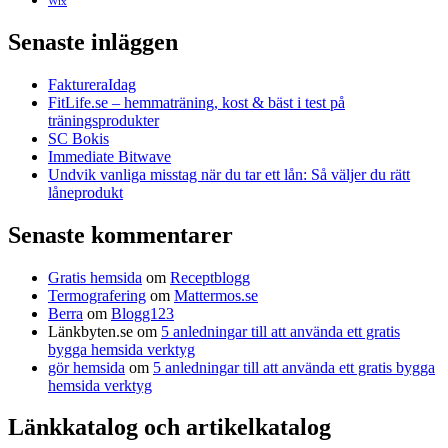
Wix
Senaste inläggen
FaktureraIdag
FitLife.se – hemmaträning, kost & bäst i test på
träningsprodukter
SC Bokis
Immediate Bitwave
Undvik vanliga misstag när du tar ett lån: Så väljer du rätt
låneprodukt
Senaste kommentarer
Gratis hemsida
om
Receptblogg
Termografering
om
Mattermos.se
Berra
om
Blogg123
Länkbyten.se
om
5 anledningar till att använda ett gratis
bygga hemsida verktyg
gör hemsida
om
5 anledningar till att använda ett gratis bygga
hemsida verktyg
Länkkatalog och artikelkatalog