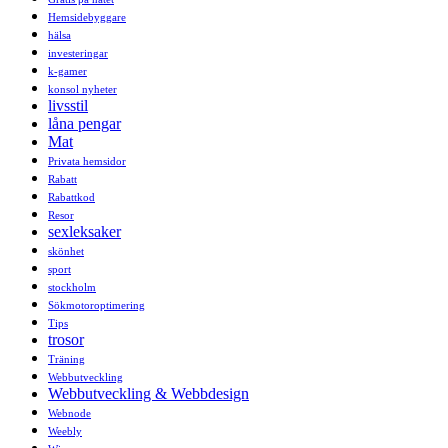
Hemsidebyggare
hälsa
investeringar
k-gamer
konsol nyheter
livsstil
låna pengar
Mat
Privata hemsidor
Rabatt
Rabattkod
Resor
sexleksaker
skönhet
sport
stockholm
Sökmotoroptimering
Tips
trosor
Träning
Webbutveckling
Webbutveckling & Webbdesign
Webnode
Weebly