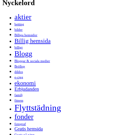
Nyckelord
aktier
betting
bilder
Billiga hemsidor
Billig hemsida
billigt
Blogg
Bloggar & sociala medier
Bröllop
dildos
e-cigg
ekonomi
Erbjudanden
familj
fitness
Flyttstädning
fonder
fotograf
Gratis hemsida
Gratis på nätet