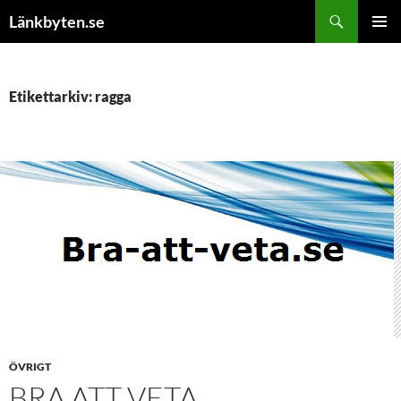
Hoppa
Sök
Länkbyten.se
till
PRIMÄR
innehåll
MENY
Etikettarkiv: ragga
ÖVRIGT
BRA ATT VETA