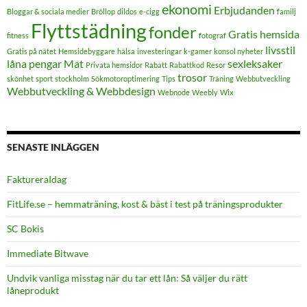
ekonomi
Erbjudanden
Bloggar & sociala medier
Bröllop
dildos
e-cigg
familj
Flyttstädning
fonder
Gratis hemsida
fitness
fotograf
livsstil
Gratis på nätet
Hemsidebyggare
hälsa
investeringar
k-gamer
konsol nyheter
låna pengar
Mat
sexleksaker
Privata hemsidor
Rabatt
Rabattkod
Resor
trosor
skönhet
sport
stockholm
Sökmotoroptimering
Tips
Träning
Webbutveckling
Webbutveckling & Webbdesign
Webnode
Weebly
Wix
SENASTE INLÄGGEN
FaktureraIdag
FitLife.se – hemmaträning, kost & bäst i test på träningsprodukter
SC Bokis
Immediate Bitwave
Undvik vanliga misstag när du tar ett lån: Så väljer du rätt
låneprodukt