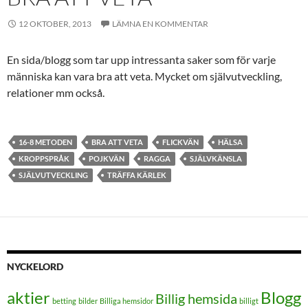
12 OKTOBER, 2013
LÄMNA EN KOMMENTAR
En sida/blogg som tar upp intressanta saker som för varje
människa kan vara bra att veta. Mycket om självutveckling,
relationer mm också.
16-8 METODEN
BRA ATT VETA
FLICKVÄN
HÄLSA
KROPPSPRÅK
POJKVÄN
RAGGA
SJÄLVKÄNSLA
SJÄLVUTVECKLING
TRÄFFA KÄRLEK
NYCKELORD
aktier
Blogg
Billig hemsida
betting
bilder
Billiga hemsidor
billigt