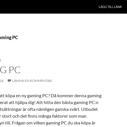
LÄGG TILL LÄNK
Gaming PC
K
G PC
016
LÄMNA EN KOMMENTAR
att köpa en ny gaming PC? Då kommer denna gaming
rat att hjälpa dig! Att hitta den bästa gaming PC:n
utsättningar är ofta nämligen ganska svårt. Utbudet
r stort och det finns många faktorer som man
n till. Frågan om vilken gaming PC du ska köpa är