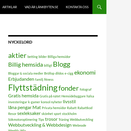
ARTIKLAR
VAD ÄR LÄNKBYTEN.SE
KONTAKTA OSS
NYCKELORD
aktier
betting
bilder
Billiga hemsidor
Blogg
Billig hemsida
billigt
ekonomi
Bloggar & sociala medier
Bröllop
dildos
e-cigg
Erbjudanden
familj
fitness
Flyttstädning
fonder
fotograf
Gratis hemsida
Gratis på nätet
Hemsidebyggare
hälsa
livsstil
investeringar
k-gamer
konsol nyheter
låna pengar
Mat
Privata hemsidor
Rabatt
Rabattkod
sexleksaker
Resor
skönhet
sport
stockholm
trosor
Sökmotoroptimering
Tips
Träning
Webbutveckling
Webbutveckling & Webbdesign
Webnode
Weebly
Wix