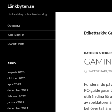
Sök
Länkbyten.se
Hoppa
Länkkatalog och artikelkatalog
till
ÖVERSIKT
innehåll
Etikettarkiv: 
KATEGORIER
NYCKELORD
DATORER & TEKNI
GAMIN
ARKIV
16 FEBRUARI, 2
augusti 2026
oktober 2025
Funderar du på 
april 2023
PC-guide garante
december 2022
utifrån dina för
februari 2022
av speldatorer ä
januari 2022
behöver ta hänsy
december 2021