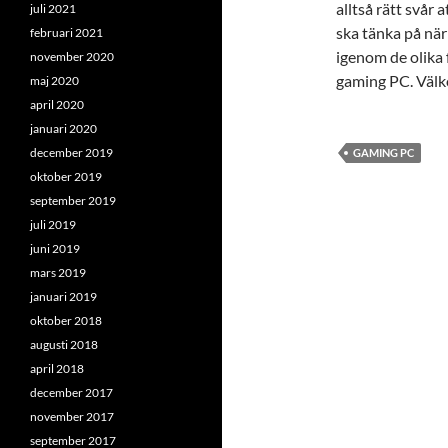
alltså rätt svår 
juli 2021
ska tänka på när
februari 2021
igenom de olika 
november 2020
gaming PC. Välk
maj 2020
april 2020
januari 2020
december 2019
GAMING PC
oktober 2019
september 2019
juli 2019
juni 2019
mars 2019
januari 2019
oktober 2018
augusti 2018
april 2018
december 2017
november 2017
september 2017