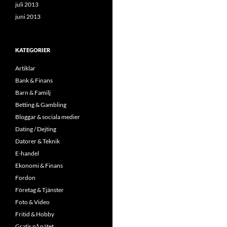
juli 2013
juni 2013
KATEGORIER
Artiklar
Bank & Finans
Barn & Familj
Betting & Gambling
Bloggar & sociala medier
Dating / Dejting
Datorer & Teknik
E-handel
Ekonomi & Finans
Fordon
Företag & Tjänster
Foto & Video
Fritid & Hobby
Gratis på nätet