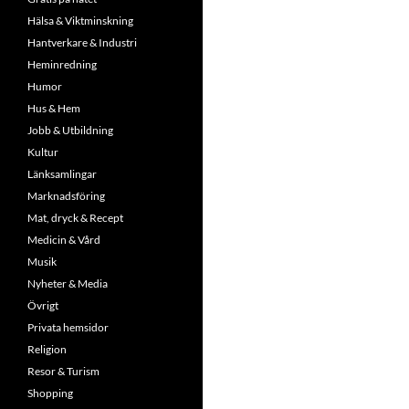
Hälsa & Viktminskning
Hantverkare & Industri
Heminredning
Humor
Hus & Hem
Jobb & Utbildning
Kultur
Länksamlingar
Marknadsföring
Mat, dryck & Recept
Medicin & Vård
Musik
Nyheter & Media
Övrigt
Privata hemsidor
Religion
Resor & Turism
Shopping