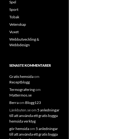
Spel
Sport
Tobak
Vetenskap
Vuxet
Webbutveckling &
Webbdesign
SENASTE KOMMENTARER
Gratis hemsida
om
Receptblogg
Termografering
om
Mattermos.se
Berra
om
Blogg123
Länkbyten.se
om
5 anledningar
till att använda ett gratis bygga
hemsida verktyg
gör hemsida
om
5 anledningar
till att använda ett gratis bygga