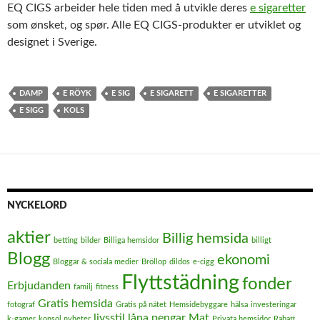
EQ CIGS arbeider hele tiden med å utvikle deres
e sigaretter
som ønsket, og spør. Alle EQ CIGS-produkter er utviklet og
designet i Sverige.
DAMP
E RÖYK
E SIG
E SIGARETT
E SIGARETTER
E SIGG
KOLS
NYCKELORD
aktier
Billig hemsida
betting
bilder
Billiga hemsidor
billigt
Blogg
ekonomi
Bloggar & sociala medier
Bröllop
dildos
e-cigg
Flyttstädning
fonder
Erbjudanden
familj
fitness
Gratis hemsida
fotograf
Gratis på nätet
Hemsidebyggare
hälsa
investeringar
livsstil
låna pengar
Mat
k-gamer
konsol nyheter
Privata hemsidor
Rabatt