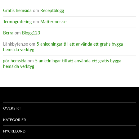
Gratis hemsida
om
Receptblogg
Termografering
om
Mattermos.se
Berra
om
Blogg123
Länkbyten.se
om
5 anledningar till att använda ett gratis bygga
hemsida verktyg
gör hemsida
om
5 anledningar till att använda ett gratis bygga
hemsida verktyg
ÖVERSIKT
KATEGORIER
NYCKELORD