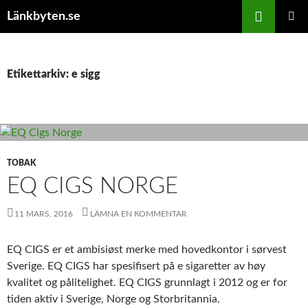
Hoppa
Sök
Länkbyten.se
till
PRIMÄR
innehåll
MENY
Etikettarkiv: e sigg
TOBAK
EQ CIGS NORGE
11 MARS, 2016
LÄMNA EN KOMMENTAR
EQ CIGS er et ambisiøst merke med hovedkontor i sørvest
Sverige. EQ CIGS har spesifisert på e sigaretter av høy
kvalitet og pålitelighet. EQ CIGS grunnlagt i 2012 og er for
tiden aktiv i Sverige, Norge og Storbritannia.