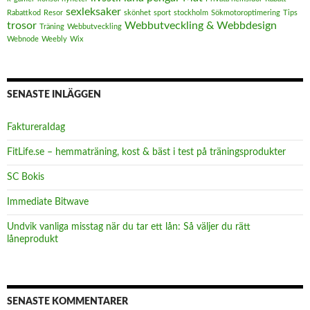
sexleksaker
Rabattkod
Resor
skönhet
sport
stockholm
Sökmotoroptimering
Tips
trosor
Webbutveckling & Webbdesign
Träning
Webbutveckling
Webnode
Weebly
Wix
SENASTE INLÄGGEN
FaktureraIdag
FitLife.se – hemmaträning, kost & bäst i test på träningsprodukter
SC Bokis
Immediate Bitwave
Undvik vanliga misstag när du tar ett lån: Så väljer du rätt
låneprodukt
SENASTE KOMMENTARER