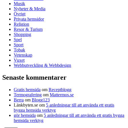
Musik
Nyheter & Media
Övrigt
Privata hemsidor
Religion
Resor & Turism
Shopping
Spel
Sport
Tobak
Vetenskap
Vuxet
Webbutveckling & Webbdesign
Senaste kommentarer
Gratis hemsida
om
Receptblogg
Termografering
om
Mattermos.se
Berra
om
Blogg123
Länkbyten.se
om
5 anledningar till att använda ett gratis
bygga hemsida verktyg
gör hemsida
om
5 anledningar till att använda ett gratis bygga
hemsida verktyg