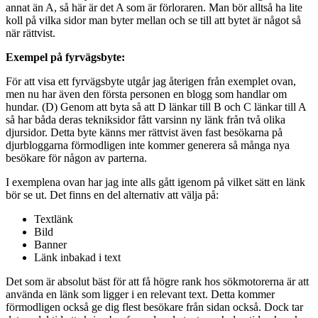
annat än A, så här är det A som är förloraren. Man bör alltså ha lite
koll på vilka sidor man byter mellan och se till att bytet är något så
när rättvist.
Exempel på fyrvägsbyte:
För att visa ett fyrvägsbyte utgår jag återigen från exemplet ovan,
men nu har även den första personen en blogg som handlar om
hundar. (D) Genom att byta så att D länkar till B och C länkar till A
så har båda deras tekniksidor fått varsinn ny länk från två olika
djursidor. Detta byte känns mer rättvist även fast besökarna på
djurbloggarna förmodligen inte kommer generera så många nya
besökare för någon av parterna.
I exemplena ovan har jag inte alls gått igenom på vilket sätt en länk
bör se ut. Det finns en del alternativ att välja på:
Textlänk
Bild
Banner
Länk inbakad i text
Det som är absolut bäst för att få högre rank hos sökmotorerna är att
använda en länk som ligger i en relevant text. Detta kommer
förmodligen också ge dig flest besökare från sidan också. Dock tar