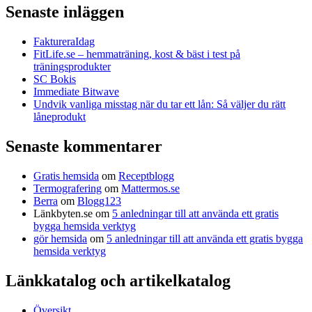
Senaste inläggen
FaktureraIdag
FitLife.se – hemmaträning, kost & bäst i test på
träningsprodukter
SC Bokis
Immediate Bitwave
Undvik vanliga misstag när du tar ett lån: Så väljer du rätt
låneprodukt
Senaste kommentarer
Gratis hemsida
om
Receptblogg
Termografering
om
Mattermos.se
Berra
om
Blogg123
Länkbyten.se
om
5 anledningar till att använda ett gratis
bygga hemsida verktyg
gör hemsida
om
5 anledningar till att använda ett gratis bygga
hemsida verktyg
Länkkatalog och artikelkatalog
Översikt