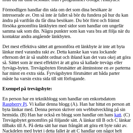
Förmodligen handlar din sida om det som dina besökare är
intresserade av. Om så inte är fallet så bör du fundera på hur du kan
ändra på varifrån du får dina besökare. Du bör först och främst
försöka genomföra länkbyten med sidor som handlar om ungefär
samma sak som din. Några punkter som kan vara bra att följa när du
kontaktar andra angående länkbyten.
Det mest effektiva sättet att genomföra ett länkbyte är inte att byta
länkar med varandra rakt av. Detta kanske kan vara lockande
eftersom det är så snabbt ordnat och ibland kan det vara okej att göra
så. Sättet som är mest effektivt är att göra så kallade trevägs eller
fyrvägs-byten. Trevägsbyten förutsätter att åtminstone en av parterna
har minst en extra sida. Fyrvägsbyten förutsätter att båda parter
måste ha varsin extra sida till sitt förfogande.
Exempel på trevägsbyte:
En person har en teknikblogg som handlar om enkortsdatorn
Raspberry Pi
. Vi kallar denna blogg (A). Han har hittat en person att
byta länkar med. Denna person skriver om webbutveckling på sin
hemsida. (B) Han har också en blogg som handlar om hans
katt
. (C)
Trevägsbytet genomförs på följande sätt. A länkar till B och C länkar
tillbaks till A. På detta sätt har man frångått att göra ett byte rakt av.
Nackdelen med bytet i detta fallet är att C handlar om något helt