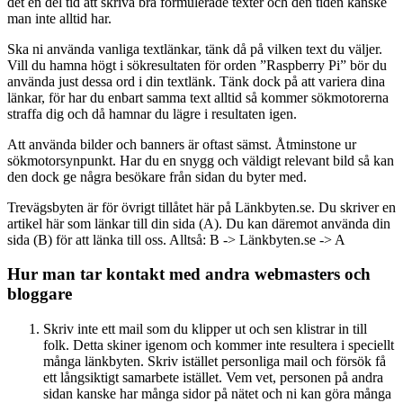
det en del tid att skriva bra formulerade texter och den tiden kanske
man inte alltid har.
Ska ni använda vanliga textlänkar, tänk då på vilken text du väljer.
Vill du hamna högt i sökresultaten för orden ”Raspberry Pi” bör du
använda just dessa ord i din textlänk. Tänk dock på att variera dina
länkar, för har du enbart samma text alltid så kommer sökmotorerna
straffa dig och då hamnar du lägre i resultaten igen.
Att använda bilder och banners är oftast sämst. Åtminstone ur
sökmotorsynpunkt. Har du en snygg och väldigt relevant bild så kan
den dock ge några besökare från sidan du byter med.
Trevägsbyten är för övrigt tillåtet här på Länkbyten.se. Du skriver en
artikel här som länkar till din sida (A). Du kan däremot använda din
sida (B) för att länka till oss. Alltså: B -> Länkbyten.se -> A
Hur man tar kontakt med andra webmasters och
bloggare
Skriv inte ett mail som du klipper ut och sen klistrar in till
folk. Detta skiner igenom och kommer inte resultera i speciellt
många länkbyten. Skriv istället personliga mail och försök få
ett långsiktigt samarbete istället. Vem vet, personen på andra
sidan kanske har många sidor på nätet och ni kan göra många