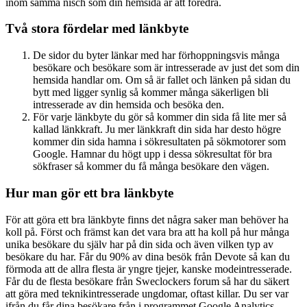
inom samma nisch som din hemsida är att föredra.
Två stora fördelar med länkbyte
De sidor du byter länkar med har förhoppningsvis många
besökare och besökare som är intresserade av just det som din
hemsida handlar om. Om så är fallet och länken på sidan du
bytt med ligger synlig så kommer många säkerligen bli
intresserade av din hemsida och besöka den.
För varje länkbyte du gör så kommer din sida få lite mer så
kallad länkkraft. Ju mer länkkraft din sida har desto högre
kommer din sida hamna i sökresultaten på sökmotorer som
Google. Hamnar du högt upp i dessa sökresultat för bra
sökfraser så kommer du få många besökare den vägen.
Hur man gör ett bra länkbyte
För att göra ett bra länkbyte finns det några saker man behöver ha
koll på. Först och främst kan det vara bra att ha koll på hur många
unika besökare du själv har på din sida och även vilken typ av
besökare du har. Får du 90% av dina besök från Devote så kan du
förmoda att de allra flesta är yngre tjejer, kanske modeintresserade.
Får du de flesta besökare från Sweclockers forum så har du säkert
att göra med teknikintresserade ungdomar, oftast killar. Du ser var
ifrån du får dina besökare från i programmet Google Analytics.