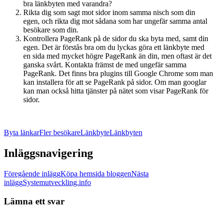
bra länkbyten med varandra?
Rikta dig som sagt mot sidor inom samma nisch som din
egen, och rikta dig mot sådana som har ungefär samma antal
besökare som din.
Kontrollera PageRank på de sidor du ska byta med, samt din
egen. Det är förstås bra om du lyckas göra ett länkbyte med
en sida med mycket högre PageRank än din, men oftast är det
ganska svårt. Kontakta främst de med ungefär samma
PageRank. Det finns bra plugins till Google Chrome som man
kan installera för att se PageRank på sidor. Om man googlar
kan man också hitta tjänster på nätet som visar PageRank för
sidor.
Byta länkar
Fler besökare
Länkbyte
Länkbyten
Inläggsnavigering
Föregående inlägg
Köpa hemsida bloggen
Nästa
inlägg
Systemutveckling.info
Lämna ett svar