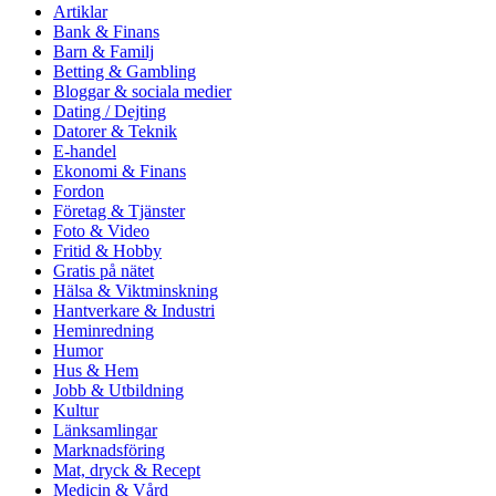
Artiklar
Bank & Finans
Barn & Familj
Betting & Gambling
Bloggar & sociala medier
Dating / Dejting
Datorer & Teknik
E-handel
Ekonomi & Finans
Fordon
Företag & Tjänster
Foto & Video
Fritid & Hobby
Gratis på nätet
Hälsa & Viktminskning
Hantverkare & Industri
Heminredning
Humor
Hus & Hem
Jobb & Utbildning
Kultur
Länksamlingar
Marknadsföring
Mat, dryck & Recept
Medicin & Vård