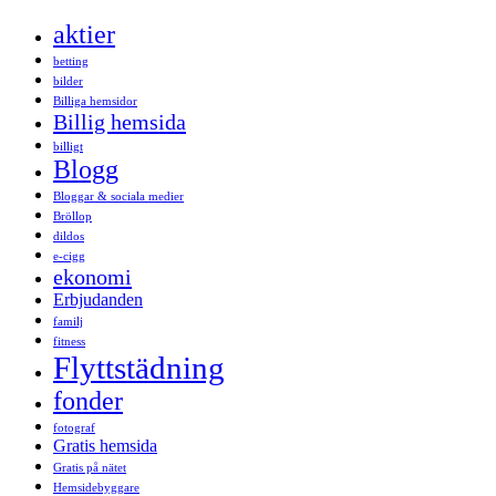
aktier
betting
bilder
Billiga hemsidor
Billig hemsida
billigt
Blogg
Bloggar & sociala medier
Bröllop
dildos
e-cigg
ekonomi
Erbjudanden
familj
fitness
Flyttstädning
fonder
fotograf
Gratis hemsida
Gratis på nätet
Hemsidebyggare