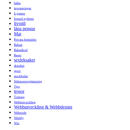
hälsa
investeringar
k-gamer
konsol nyheter
livsstil
låna pengar
Mat
Privata hemsidor
Rabatt
Rabattkod
Resor
sexleksaker
skönhet
sport
stockholm
Sökmotoroptimering
Tips
trosor
Träning
Webbutveckling
Webbutveckling & Webbdesign
Webnode
Weebly
Wix