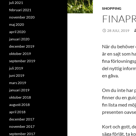
juli 2021
SHOPPING
februari 2021
FINAP
november 2020
maj 2020
28 JULI, 2019
april 2020
januari 2020
När du behöver 
december 2019
är en sajt som h
oktober 2019
fina förlovnings
september 2019
del nyttig infor
juli 2019
en gåva.
juni 2019
mars 2019
Om du inte har p
januari 2019
finner du en gui
oktober 2018
fin lista med mö
augusti 2018
presenten oavsett
april 2018
december 2017
Kort och gott, de
november 2017
säga förlåt, ta k
september 2017