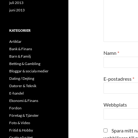
juli 2013
juni 2013
KATEGORIER
Artiklar
Bank & Finans
Namn
*
Barn & Familj
Betting & Gambling
Bloggar & sociala medier
E-postadress
*
Dating / Dejting
Datorer & Teknik
E-handel
Ekonomi & Finans
Webbplats
Fordon
Företag & Tjänster
Foto & Video
Spara mitt n
Fritid & Hobby
webbläsare till 
Gratis på nätet