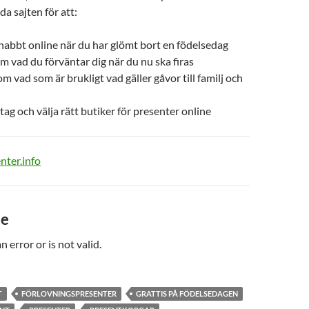
a sajten för att:
nabbt online när du har glömt bort en födelsedag
m vad du förväntar dig när du nu ska firas
m vad som är brukligt vad gäller gåvor till familj och
ag och välja rätt butiker för presenter online
nter.info
de
n error or is not valid.
T
FÖRLOVNINGSPRESENTER
GRATTIS PÅ FÖDELSEDAGEN