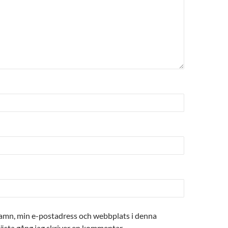
amn, min e-postadress och webbplats i denna
nästa gång jag skriver en kommentar.