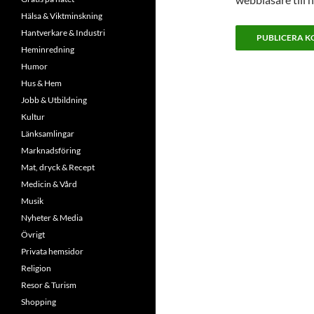
Hälsa & Viktminskning
Hantverkare & Industri
Heminredning
Humor
Hus & Hem
Jobb & Utbildning
Kultur
Länksamlingar
Marknadsföring
Mat, dryck & Recept
Medicin & Vård
Musik
Nyheter & Media
Övrigt
Privata hemsidor
Religion
Resor & Turism
Shopping