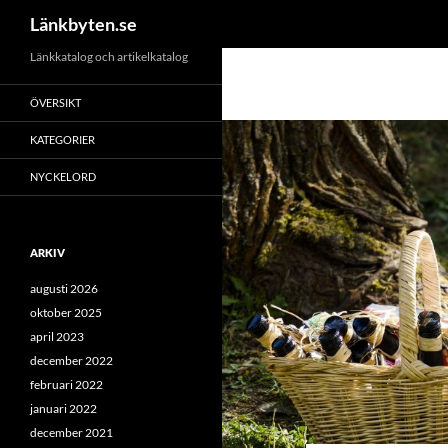
Sök
Länkbyten.se
Hoppa
Länkkatalog och artikelkatalog
till
ÖVERSIKT
innehåll
KATEGORIER
NYCKELORD
ARKIV
augusti 2026
oktober 2025
april 2023
december 2022
februari 2022
januari 2022
december 2021