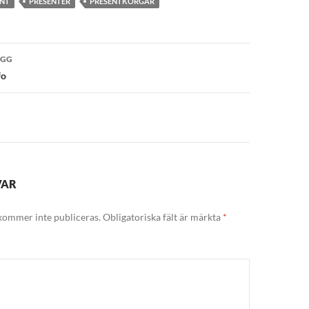
NT
PRESENTER
PRESENTKORGAR
vigering
ÄGG
fo
VAR
kommer inte publiceras.
Obligatoriska fält är märkta
*