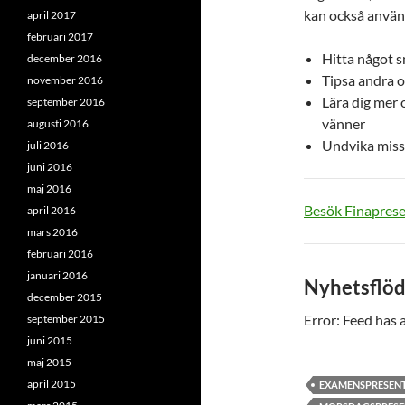
kan också använd
april 2017
februari 2017
Hitta något s
december 2016
Tipsa andra o
november 2016
Lära dig mer o
september 2016
vänner
augusti 2016
Undvika misst
juli 2016
juni 2016
maj 2016
Besök Finaprese
april 2016
mars 2016
februari 2016
januari 2016
Nyhetsflö
december 2015
Error: Feed has a
september 2015
juni 2015
maj 2015
april 2015
EXAMENSPRESEN