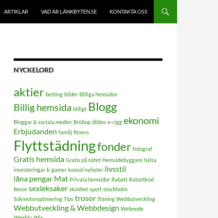
ARTIKLAR
VAD ÄR LÄNKBYTEN.SE
KONTAKTA OSS
NYCKELORD
aktier
betting
bilder
Billiga hemsidor
Blogg
Billig hemsida
billigt
ekonomi
Bloggar & sociala medier
Bröllop
dildos
e-cigg
Erbjudanden
familj
fitness
Flyttstädning
fonder
fotograf
Gratis hemsida
Gratis på nätet
Hemsidebyggare
hälsa
livsstil
investeringar
k-gamer
konsol nyheter
låna pengar
Mat
Privata hemsidor
Rabatt
Rabattkod
sexleksaker
Resor
skönhet
sport
stockholm
trosor
Sökmotoroptimering
Tips
Träning
Webbutveckling
Webbutveckling & Webbdesign
Webnode
Weebly
Wix