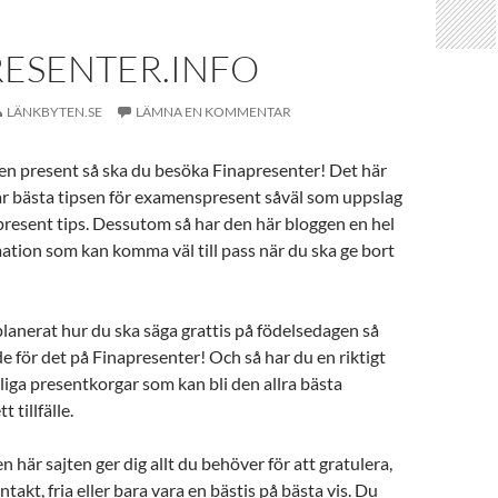
RESENTER.INFO
LÄNKBYTEN.SE
LÄMNA EN KOMMENTAR
en present så ska du besöka Finapresenter! Det här
ar bästa tipsen för examenspresent såväl som uppslag
present tips. Dessutom så har den här bloggen en hel
mation som kan komma väl till pass när du ska ge bort
lanerat hur du ska säga grattis på födelsedagen så
de för det på Finapresenter! Och så har du en riktigt
jliga presentkorgar som kan bli den allra bästa
 tillfälle.
n här sajten ger dig allt du behöver för att gratulera,
ontakt, fria eller bara vara en bästis på bästa vis. Du