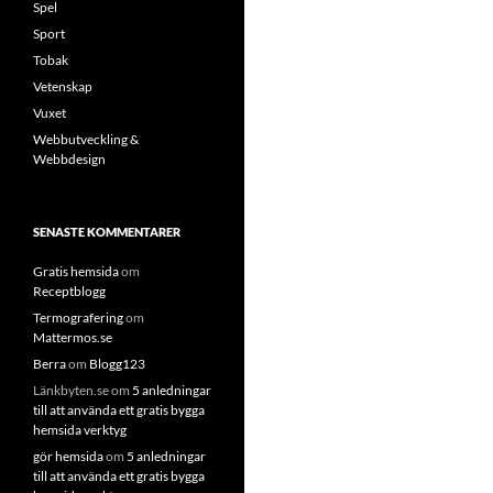
Spel
Sport
Tobak
Vetenskap
Vuxet
Webbutveckling &
Webbdesign
SENASTE KOMMENTARER
Gratis hemsida
om
Receptblogg
Termografering
om
Mattermos.se
Berra
om
Blogg123
Länkbyten.se
om
5 anledningar
till att använda ett gratis bygga
hemsida verktyg
gör hemsida
om
5 anledningar
till att använda ett gratis bygga