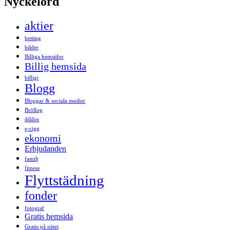
Nyckelord
aktier
betting
bilder
Billiga hemsidor
Billig hemsida
billigt
Blogg
Bloggar & sociala medier
Bröllop
dildos
e-cigg
ekonomi
Erbjudanden
familj
fitness
Flyttstädning
fonder
fotograf
Gratis hemsida
Gratis på nätet