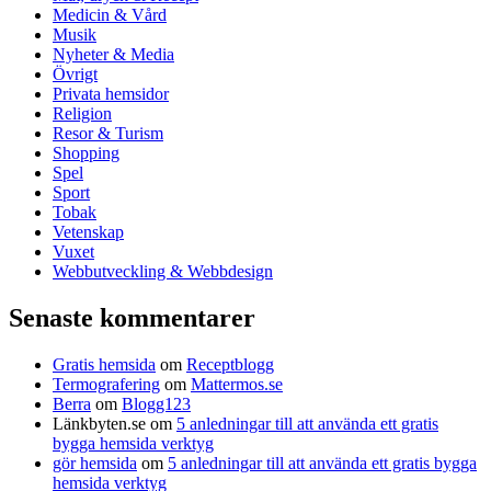
Medicin & Vård
Musik
Nyheter & Media
Övrigt
Privata hemsidor
Religion
Resor & Turism
Shopping
Spel
Sport
Tobak
Vetenskap
Vuxet
Webbutveckling & Webbdesign
Senaste kommentarer
Gratis hemsida
om
Receptblogg
Termografering
om
Mattermos.se
Berra
om
Blogg123
Länkbyten.se
om
5 anledningar till att använda ett gratis
bygga hemsida verktyg
gör hemsida
om
5 anledningar till att använda ett gratis bygga
hemsida verktyg