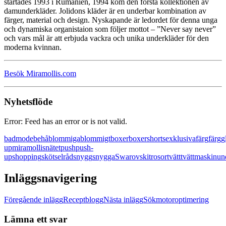
startades 1993 i Rumänien, 1994 kom den första kollektionen av
damunderkläder. Jolidons kläder är en underbar kombination av
färger, material och design. Nyskapande är ledordet för denna unga
och dynamiska organistaion som följer mottot – ”Never say never”
och vars mål är att erbjuda vackra och unika underkläder för den
moderna kvinnan.
Besök Miramollis.com
Nyhetsflöde
Error: Feed has an error or is not valid.
badmode
behå
blommiga
blommigt
boxer
boxershorts
exklusiva
färg
färgg
up
miramollis
nätet
push
push-
up
shopping
skötselråd
snygg
snygga
Swarovski
trosor
tvätt
tvättmaskin
un
Inläggsnavigering
Föregående inlägg
Receptblogg
Nästa inlägg
Sökmotoroptimering
Lämna ett svar