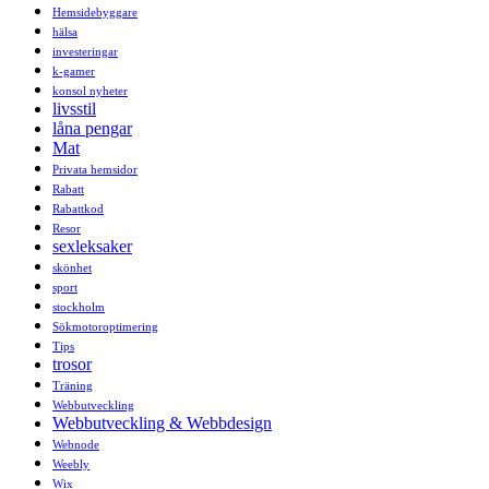
Hemsidebyggare
hälsa
investeringar
k-gamer
konsol nyheter
livsstil
låna pengar
Mat
Privata hemsidor
Rabatt
Rabattkod
Resor
sexleksaker
skönhet
sport
stockholm
Sökmotoroptimering
Tips
trosor
Träning
Webbutveckling
Webbutveckling & Webbdesign
Webnode
Weebly
Wix