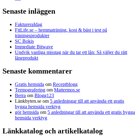
Senaste inläggen
FaktureraIdag
FitLife.se – hemmaträning, kost & bäst i test på
träningsprodukter
SC Bokis
Immediate Bitwave
Undvik vanliga misstag när du tar ett lån: Så väljer du rätt
låneprodukt
Senaste kommentarer
Gratis hemsida
om
Receptblogg
Termografering
om
Mattermos.se
Berra
om
Blogg123
Länkbyten.se
om
5 anledningar till att använda ett gratis
bygga hemsida verktyg
gör hemsida
om
5 anledningar till att använda ett gratis bygga
hemsida verktyg
Länkkatalog och artikelkatalog