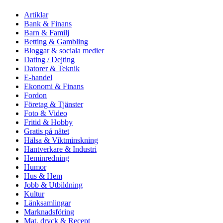
Artiklar
Bank & Finans
Barn & Familj
Betting & Gambling
Bloggar & sociala medier
Dating / Dejting
Datorer & Teknik
E-handel
Ekonomi & Finans
Fordon
Företag & Tjänster
Foto & Video
Fritid & Hobby
Gratis på nätet
Hälsa & Viktminskning
Hantverkare & Industri
Heminredning
Humor
Hus & Hem
Jobb & Utbildning
Kultur
Länksamlingar
Marknadsföring
Mat, dryck & Recept