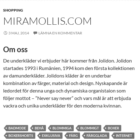
SHOPPING
MIRAMOLLIS.COM
3 MAJ, 2014
LÄMNA EN KOMMENTAR
Om oss
De underkläder vi erbjuder här kommer från Jolidon. Jolidon
startades 1993 i Rumänien, 1994 kom den första kollektionen
av damunderkläder. Jolidons kläder är en underbar
kombination av färger, material och design. Nyskapande är
ledordet för denna unga och dynamiska organistaion som
följer mottot – ”Never say never” och vars mål är att erbjuda
vackra och unika underkläder för den moderna kvinnan.
BADMODE
BEHÅ
BLOMMIGA
BLOMMIGT
BOXER
BOXERSHORTS
EXKLUSIVA
FÄRG
FÄRGGLADA
INTERNET