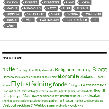
JOLIDON
KORSETT
KORSETTER
LINNE
LYXIGA
MAX-UP
MIRAMOLLIS
NÄTET
PUSH
PUSH-UP
SHOPPING
SKÖTSELRÅD
SNYGG
SNYGGA
SWAROVSKI
TROSOR
TVÄTT
TVÄTTMASKIN
UNDEDRKLÄDER
UP
VÅREN
NYCKELORD
aktier
Blogg
Billig hemsida
betting
bilder
Billiga hemsidor
billigt
ekonomi
Erbjudanden
Bloggar & sociala medier
Bröllop
dildos
e-cigg
familj
Flyttstädning
fonder
Gratis hemsida
fitness
fotograf
livsstil
Gratis på nätet
Hemsidebyggare
hälsa
investeringar
k-gamer
konsol nyheter
låna pengar
Mat
sexleksaker
Privata hemsidor
Rabatt
Rabattkod
Resor
trosor
skönhet
sport
stockholm
Sökmotoroptimering
Tips
Träning
Webbutveckling
Webbutveckling & Webbdesign
Webnode
Weebly
Wix