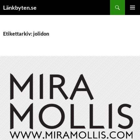
Hoppa
Sök
Länkbyten.se
till
PRIMÄR
innehåll
MENY
Etikettarkiv: jolidon