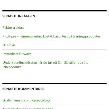
SENASTE INLÄGGEN
FaktureraIdag
FitLife.se – hemmaträning, kost & bäst i test på träningsprodukter
SC Bokis
Immediate Bitwave
Undvik vanliga misstag när du tar ett lån: Så väljer du rätt
låneprodukt
SENASTE KOMMENTARER
Gratis hemsida
om
Receptblogg
Termografering
om
Mattermos.se