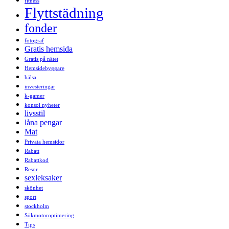
fitness
Flyttstädning
fonder
fotograf
Gratis hemsida
Gratis på nätet
Hemsidebyggare
hälsa
investeringar
k-gamer
konsol nyheter
livsstil
låna pengar
Mat
Privata hemsidor
Rabatt
Rabattkod
Resor
sexleksaker
skönhet
sport
stockholm
Sökmotoroptimering
Tips