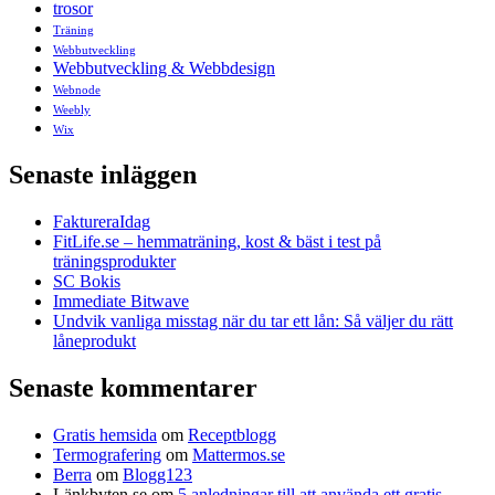
trosor
Träning
Webbutveckling
Webbutveckling & Webbdesign
Webnode
Weebly
Wix
Senaste inläggen
FaktureraIdag
FitLife.se – hemmaträning, kost & bäst i test på
träningsprodukter
SC Bokis
Immediate Bitwave
Undvik vanliga misstag när du tar ett lån: Så väljer du rätt
låneprodukt
Senaste kommentarer
Gratis hemsida
om
Receptblogg
Termografering
om
Mattermos.se
Berra
om
Blogg123
Länkbyten.se
om
5 anledningar till att använda ett gratis