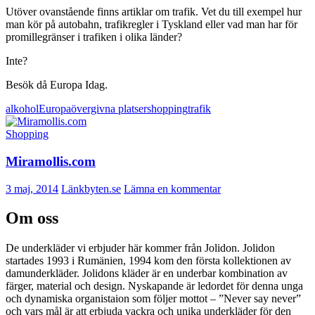
Utöver ovanstående finns artiklar om trafik. Vet du till exempel hur
man kör på autobahn, trafikregler i Tyskland eller vad man har för
promillegränser i trafiken i olika länder?
Inte?
Besök då Europa Idag.
alkohol
Europa
övergivna platser
shopping
trafik
Shopping
Miramollis.com
3 maj, 2014
Länkbyten.se
Lämna en kommentar
Om oss
De underkläder vi erbjuder här kommer från Jolidon. Jolidon
startades 1993 i Rumänien, 1994 kom den första kollektionen av
damunderkläder. Jolidons kläder är en underbar kombination av
färger, material och design. Nyskapande är ledordet för denna unga
och dynamiska organistaion som följer mottot – ”Never say never”
och vars mål är att erbjuda vackra och unika underkläder för den