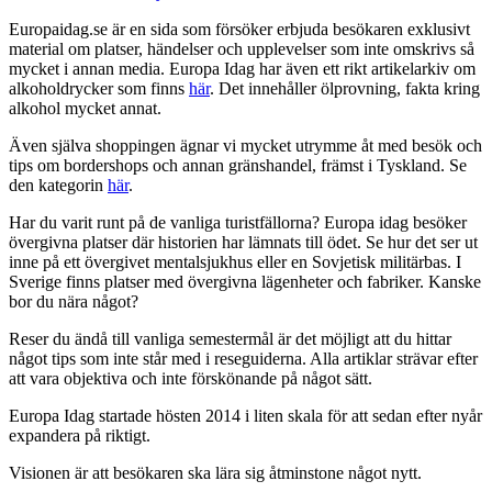
Europaidag.se är en sida som försöker erbjuda besökaren exklusivt
material om platser, händelser och upplevelser som inte omskrivs så
mycket i annan media. Europa Idag har även ett rikt artikelarkiv om
alkoholdrycker som finns
här
. Det innehåller ölprovning, fakta kring
alkohol mycket annat.
Även själva shoppingen ägnar vi mycket utrymme åt med besök och
tips om bordershops och annan gränshandel, främst i Tyskland. Se
den kategorin
här
.
Har du varit runt på de vanliga turistfällorna? Europa idag besöker
övergivna platser där historien har lämnats till ödet. Se hur det ser ut
inne på ett övergivet mentalsjukhus eller en Sovjetisk militärbas. I
Sverige finns platser med övergivna lägenheter och fabriker. Kanske
bor du nära något?
Reser du ändå till vanliga semestermål är det möjligt att du hittar
något tips som inte står med i reseguiderna. Alla artiklar strävar efter
att vara objektiva och inte förskönande på något sätt.
Europa Idag startade hösten 2014 i liten skala för att sedan efter nyår
expandera på riktigt.
Visionen är att besökaren ska lära sig åtminstone något nytt.