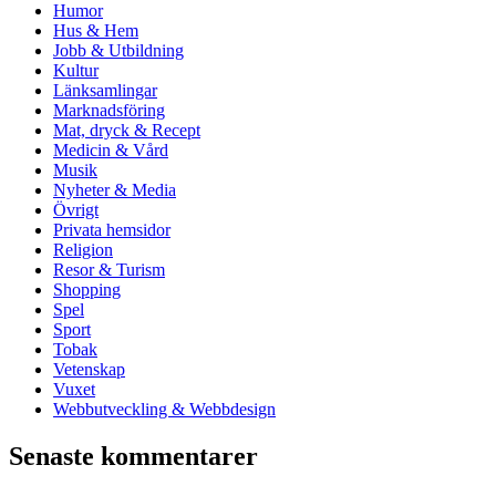
Humor
Hus & Hem
Jobb & Utbildning
Kultur
Länksamlingar
Marknadsföring
Mat, dryck & Recept
Medicin & Vård
Musik
Nyheter & Media
Övrigt
Privata hemsidor
Religion
Resor & Turism
Shopping
Spel
Sport
Tobak
Vetenskap
Vuxet
Webbutveckling & Webbdesign
Senaste kommentarer