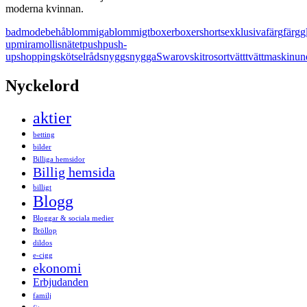
moderna kvinnan.
badmode
behå
blommiga
blommigt
boxer
boxershorts
exklusiva
färg
färgg
up
miramollis
nätet
push
push-
up
shopping
skötselråd
snygg
snygga
Swarovski
trosor
tvätt
tvättmaskin
un
Nyckelord
aktier
betting
bilder
Billiga hemsidor
Billig hemsida
billigt
Blogg
Bloggar & sociala medier
Bröllop
dildos
e-cigg
ekonomi
Erbjudanden
familj