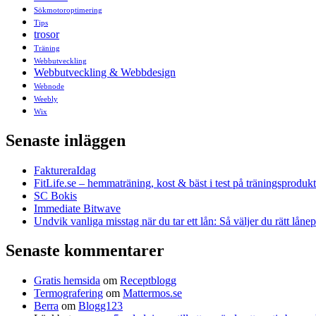
Sökmotoroptimering
Tips
trosor
Träning
Webbutveckling
Webbutveckling & Webbdesign
Webnode
Weebly
Wix
Senaste inläggen
FaktureraIdag
FitLife.se – hemmaträning, kost & bäst i test på träningsprodukt
SC Bokis
Immediate Bitwave
Undvik vanliga misstag när du tar ett lån: Så väljer du rätt låne
Senaste kommentarer
Gratis hemsida
om
Receptblogg
Termografering
om
Mattermos.se
Berra
om
Blogg123