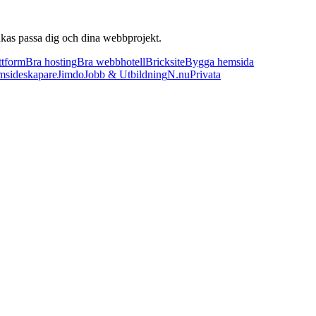
änkas passa dig och dina webbprojekt.
ttform
Bra hosting
Bra webbhotell
Bricksite
Bygga hemsida
sideskapare
Jimdo
Jobb & Utbildning
N.nu
Privata