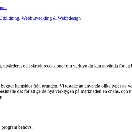
oner
Utbildning
,
Webbutveckling & Webbdesign
tat, utvärderat och skrivit recensioner om verktyg du kan använda för at
bygger hemsidor från grunden. Vi testade att använda olika typer av ve
eslutade oss för att ge de nya verktygen på marknaden en chans, och ut
g.
re program behövs.