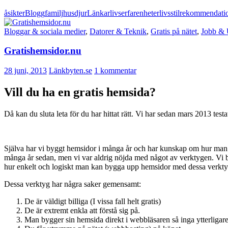
åsikter
Blogg
familj
husdjur
Länkar
livserfarenheter
livsstil
rekommendati
Bloggar & sociala medier
,
Datorer & Teknik
,
Gratis på nätet
,
Jobb & 
Gratishemsidor.nu
28 juni, 2013
Länkbyten.se
1 kommentar
Vill du ha en gratis hemsida?
Då kan du sluta leta för du har hittat rätt. Vi har sedan mars 2013 tes
Själva har vi byggt hemsidor i många år och har kunskap om hur man 
många år sedan, men vi var aldrig nöjda med något av verktygen. Vi b
hur enkelt och logiskt man kan bygga upp hemsidor med dessa verkty
Dessa verktyg har några saker gemensamt:
De är väldigt billiga (I vissa fall helt gratis)
De är extremt enkla att förstå sig på.
Man bygger sin hemsida direkt i webbläsaren så inga ytterliga