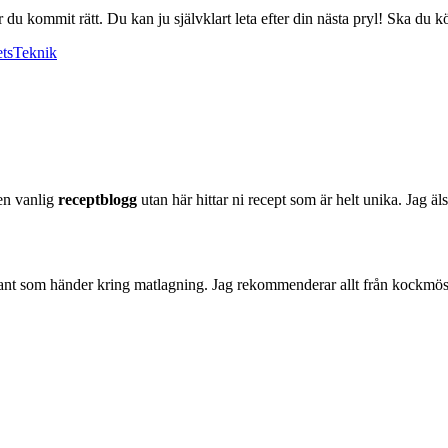
du kommit rätt. Du kan ju självklart leta efter din nästa pryl! Ska du kö
ets
Teknik
 en vanlig
receptblogg
utan här hittar ni recept som är helt unika. Jag äl
nt som händer kring matlagning. Jag rekommenderar allt från kockmössor 