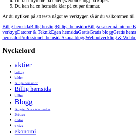
Du får utrymme på nätet (webbhosting) på köpet.
Du kan ha en hemsida klar på ett par timmar.
Är du nyfiken på att testa något av verktygen så är du välkommen till
Billig hemsida
Billig hosting
Billiga hemsidor
Billiga saker på internet
B
verktyg
Datorer & Teknik
Egen hemsida
Gratis
Gratis blogg
Gratis hems
hemsidor
Professionell hemsida
Skapa blogg
Webbutveckling & Webbd
Nyckelord
aktier
betting
bilder
Billiga hemsidor
Billig hemsida
billigt
Blogg
Bloggar & sociala medier
Bröllop
dildos
e-cigg
ekonomi