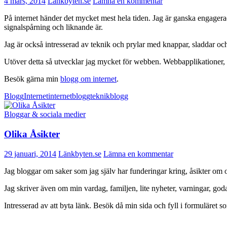
4 mars, 2014
Länkbyten.se
Lämna en kommentar
På internet händer det mycket mest hela tiden. Jag är ganska engagerad
signalspårning och liknande är.
Jag är också intresserad av teknik och prylar med knappar, sladdar och
Utöver detta så utvecklar jag mycket för webben. Webbapplikationer,
Besök gärna min
blogg om internet
.
Blogg
Internet
internetblogg
teknikblogg
Bloggar & sociala medier
Olika Åsikter
29 januari, 2014
Länkbyten.se
Lämna en kommentar
Jag bloggar om saker som jag själv har funderingar kring, åsikter om o
Jag skriver även om min vardag, familjen, lite nyheter, varningar, goda
Intresserad av att byta länk. Besök då min sida och fyll i formulär