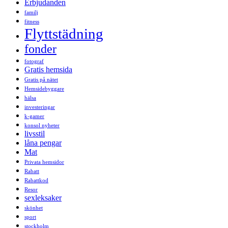
Erbjudanden
familj
fitness
Flyttstädning
fonder
fotograf
Gratis hemsida
Gratis på nätet
Hemsidebyggare
hälsa
investeringar
k-gamer
konsol nyheter
livsstil
låna pengar
Mat
Privata hemsidor
Rabatt
Rabattkod
Resor
sexleksaker
skönhet
sport
stockholm