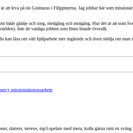
 är att leva på ön Guimaras i Filippinerna. Jag jobbar här som missionä
ar om både glädje och sorg, medgång och motgång. Hur det är att som S
ärlden). Inte de vanliga jobben som finns listade överallt.
du kan läsa om vårt hjälparbete mer ingående och även stödja om man
mercy mission
missionsarbete
er, datorer, stereos, mp3-spelare med mera, kolla gärna runt en sväng 