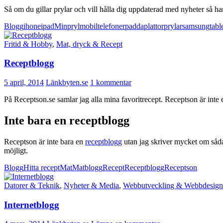
Så om du gillar prylar och vill hålla dig uppdaterad med nyheter så har 
Blogg
ihone
ipad
Minpryl
mobiltelefoner
padda
plattor
prylar
samsung
tabl
Fritid & Hobby
,
Mat, dryck & Recept
Receptblogg
5 april, 2014
Länkbyten.se
1 kommentar
På Receptson.se samlar jag alla mina favoritrecept. Receptson är inte
Inte bara en receptblogg
Receptson är inte bara en
receptblogg
utan jag skriver mycket om såda
möjligt.
Blogg
Hitta recept
Mat
Matblogg
Recept
Receptblogg
Receptson
Datorer & Teknik
,
Nyheter & Media
,
Webbutveckling & Webbdesign
Internetblogg