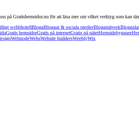
 oss på Gratishemsidor.nu för att läsa mer om vilket verktyg som kan t
illigt webbhotell
Blogg
Bloggar & sociala medier
Bloggnätverk
Bloggpla
ida
Gratis hemsidor
Gratis på internet
Gratis på nätet
Hemsidebyggare
Hem
esign
Webnode
Webs
Website builders
Weebly
Wix