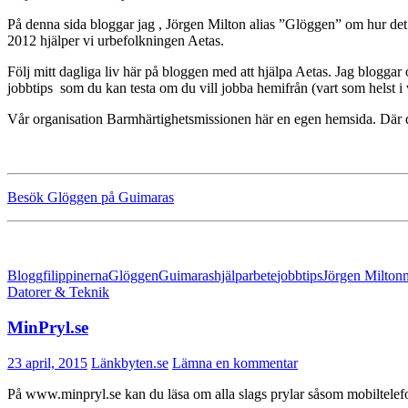
På denna sida bloggar jag , Jörgen Milton alias ”Glöggen” om hur det
2012 hjälper vi urbefolkningen Aetas.
Följ mitt dagliga liv här på bloggen med att hjälpa Aetas. Jag blogg
jobbtips som du kan testa om du vill jobba hemifrån (vart som helst i v
Vår organisation Barmhärtighetsmissionen här en egen hemsida. Där 
Besök Glöggen på Guimaras
Blogg
filippinerna
Glöggen
Guimaras
hjälparbete
jobbtips
Jörgen Milton
Datorer & Teknik
MinPryl.se
23 april, 2015
Länkbyten.se
Lämna en kommentar
På www.minpryl.se kan du läsa om alla slags prylar såsom mobiltelefon