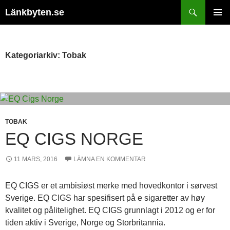
Hoppa
Sök
Länkbyten.se
till
PRIMÄR
innehåll
MENY
Kategoriarkiv: Tobak
TOBAK
EQ CIGS NORGE
11 MARS, 2016
LÄMNA EN KOMMENTAR
EQ CIGS er et ambisiøst merke med hovedkontor i sørvest
Sverige. EQ CIGS har spesifisert på e sigaretter av høy
kvalitet og pålitelighet. EQ CIGS grunnlagt i 2012 og er for
tiden aktiv i Sverige, Norge og Storbritannia.