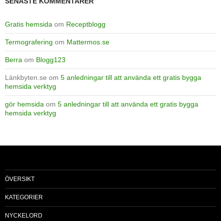
SENASTE KOMMENTARER
Gratis hemsida
om
Receptblogg
Termografering
om
Mattermos.se
Berra
om
Blogg123
Länkbyten.se
om
5 anledningar till att använda ett gratis bygga
hemsida verktyg
gör hemsida
om
5 anledningar till att använda ett gratis bygga
hemsida verktyg
ÖVERSIKT
KATEGORIER
NYCKELORD