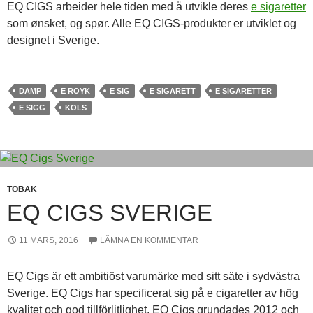
EQ CIGS arbeider hele tiden med å utvikle deres
e sigaretter
som ønsket, og spør. Alle EQ CIGS-produkter er utviklet og
designet i Sverige.
DAMP
E RÖYK
E SIG
E SIGARETT
E SIGARETTER
E SIGG
KOLS
TOBAK
EQ CIGS SVERIGE
11 MARS, 2016
LÄMNA EN KOMMENTAR
EQ Cigs är ett ambitiöst varumärke med sitt säte i sydvästra
Sverige. EQ Cigs har specificerat sig på e cigaretter av hög
kvalitet och god tillförlitlighet. EQ Cigs grundades 2012 och