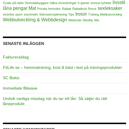
livsstil
Gratis på nätet
Hemsidebyggare
hälsa
investeringar
k-gamer
konsol nyheter
låna pengar
Mat
sexleksaker
Privata hemsidor
Rabatt
Rabattkod
Resor
trosor
skönhet
sport
stockholm
Sökmotoroptimering
Tips
Träning
Webbutveckling
Webbutveckling & Webbdesign
Webnode
Weebly
Wix
SENASTE INLÄGGEN
FaktureraIdag
FitLife.se – hemmaträning, kost & bäst i test på träningsprodukter
SC Bokis
Immediate Bitwave
Undvik vanliga misstag när du tar ett lån: Så väljer du rätt
låneprodukt