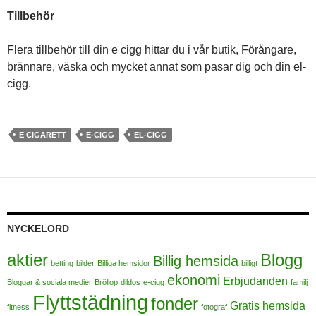
Tillbehör
Flera tillbehör till din e cigg hittar du i vår butik, Förångare,
brännare, väska och mycket annat som pasar dig och din el-
cigg.
E CIGARETT
E-CIGG
EL-CIGG
NYCKELORD
aktier
Blogg
Billig hemsida
betting
bilder
Billiga hemsidor
billigt
ekonomi
Erbjudanden
Bloggar & sociala medier
Bröllop
dildos
e-cigg
familj
Flyttstädning
fonder
Gratis hemsida
fitness
fotograf