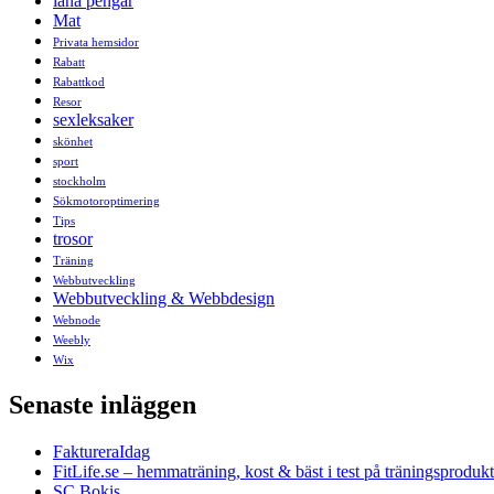
låna pengar
Mat
Privata hemsidor
Rabatt
Rabattkod
Resor
sexleksaker
skönhet
sport
stockholm
Sökmotoroptimering
Tips
trosor
Träning
Webbutveckling
Webbutveckling & Webbdesign
Webnode
Weebly
Wix
Senaste inläggen
FaktureraIdag
FitLife.se – hemmaträning, kost & bäst i test på träningsprodukt
SC Bokis