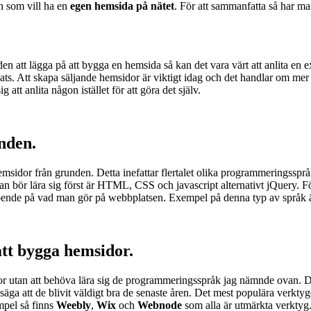
en som vill ha en
egen hemsida på nätet
. För att sammanfatta så har ma
iden att lägga på att bygga en hemsida så kan det vara värt att anlita e
ts. Att skapa säljande hemsidor är viktigt idag och det handlar om me
tt anlita någon istället för att göra det själv.
nden.
msidor från grunden. Detta inefattar flertalet olika programmeringsspråk
 man bör lära sig först är HTML, CSS och javascript alternativt jQuery.
eroende på vad man gör på webbplatsen. Exempel på denna typ av språk
att bygga hemsidor.
r utan att behöva lära sig de programmeringsspråk jag nämnde ovan. De
säga att de blivit väldigt bra de senaste åren. Det mest populära verktyg
mpel så finns
Weebly
,
Wix
och
Webnode
som alla är utmärkta verktyg