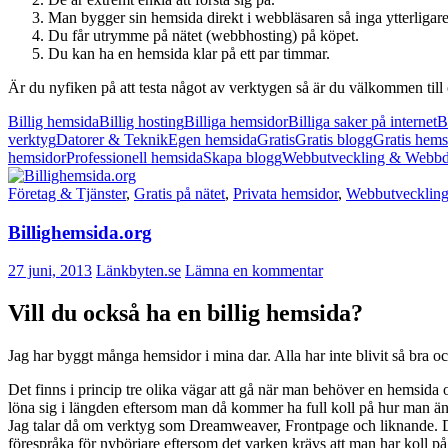
Man bygger sin hemsida direkt i webbläsaren så inga ytterliga
Du får utrymme på nätet (webbhosting) på köpet.
Du kan ha en hemsida klar på ett par timmar.
Är du nyfiken på att testa något av verktygen så är du välkommen till
Billig hemsida
Billig hosting
Billiga hemsidor
Billiga saker på internet
B
verktyg
Datorer & Teknik
Egen hemsida
Gratis
Gratis blogg
Gratis hems
hemsidor
Professionell hemsida
Skapa blogg
Webbutveckling & Webbd
Företag & Tjänster
,
Gratis på nätet
,
Privata hemsidor
,
Webbutvecklin
Billighemsida.org
27 juni, 2013
Länkbyten.se
Lämna en kommentar
Vill du också ha en billig hemsida?
Jag har byggt många hemsidor i mina dar. Alla har inte blivit så bra och 
Det finns i princip tre olika vägar att gå när man behöver en hemsida o
löna sig i längden eftersom man då kommer ha full koll på hur man änd
Jag talar då om verktyg som Dreamweaver, Frontpage och liknande. Det 
förespråka för nybörjare eftersom det varken krävs att man har koll på