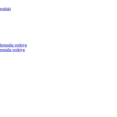
produkt
a hemsida verktyg
 hemsida verktyg