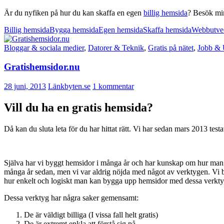
Är du nyfiken på hur du kan skaffa en egen
billig hemsida
? Besök min
Billig hemsida
Bygga hemsida
Egen hemsida
Skaffa hemsida
Webbutve
Bloggar & sociala medier
,
Datorer & Teknik
,
Gratis på nätet
,
Jobb & 
Gratishemsidor.nu
28 juni, 2013
Länkbyten.se
1 kommentar
Vill du ha en gratis hemsida?
Då kan du sluta leta för du har hittat rätt. Vi har sedan mars 2013 tes
Själva har vi byggt hemsidor i många år och har kunskap om hur man 
många år sedan, men vi var aldrig nöjda med något av verktygen. Vi b
hur enkelt och logiskt man kan bygga upp hemsidor med dessa verkty
Dessa verktyg har några saker gemensamt:
De är väldigt billiga (I vissa fall helt gratis)
De är extremt enkla att förstå sig på.