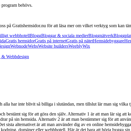
re program behövs.
 oss på Gratishemsidor.nu för att läsa mer om vilket verktyg som kan t
illigt webbhotell
Blogg
Bloggar & sociala medier
Bloggnätverk
Bloggpla
ida
Gratis hemsidor
Gratis på internet
Gratis på nätet
Hemsidebyggare
Hem
esign
Webnode
Webs
Website builders
Weebly
Wix
g & Webbdesign
alla har inte blivit så billiga i slutändan, men tillslut lär man sig vilka
ch bestämt sig för att göra den själv. Alternativ 1 är att man lär sig att
rar på sin hemsida. Alternativ 2 är att man bestämmer sig för att använ
sista alternativet är att man använder dig av en online hemsidebyggare s
 kodning, domäner eller webbhotell. Här är det bara att börja bygga sin 