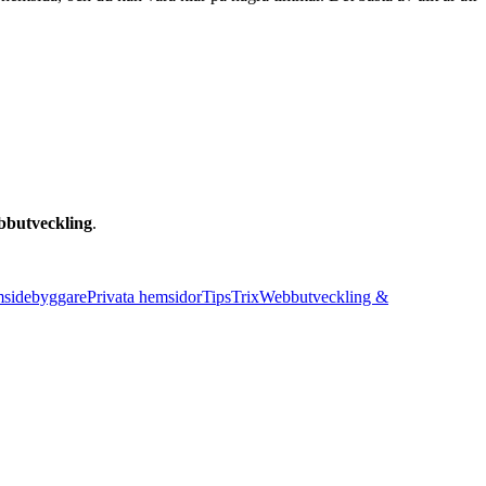
bbutveckling
.
sidebyggare
Privata hemsidor
Tips
Trix
Webbutveckling &