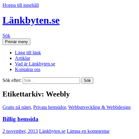
Hoppa till innehåll
Länkbyten.se
Sök
Primär meny
Lägg till länk
Artiklar
Vad är Länkbyten.se
Kontakta oss
Sök efter:
Etikettarkiv: Weebly
Gratis på nätet
,
Privata hemsidor
,
Webbutveckling & Webbdesign
Billig hemsida
2 november, 2013
Länkbyten.se
Lämna en kommentar