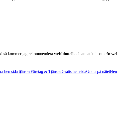
d så kommer jag rekommendera
webbhotell
och annat kul som rör
we
ra hemsida tjänster
Företag & Tjänster
Gratis hemsida
Gratis på nätet
Hem