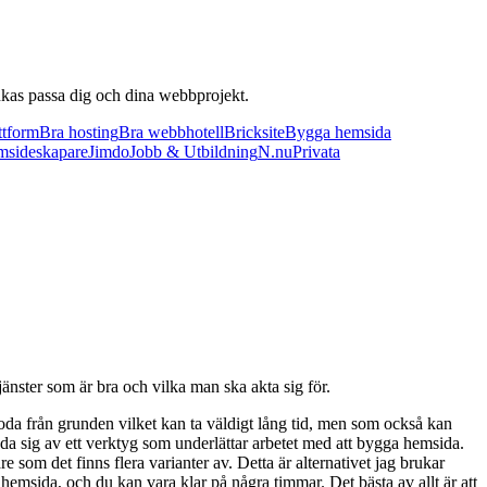
änkas passa dig och dina webbprojekt.
ttform
Bra hosting
Bra webbhotell
Bricksite
Bygga hemsida
sideskapare
Jimdo
Jobb & Utbildning
N.nu
Privata
 tjänster som är bra och vilka man ska akta sig för.
 koda från grunden vilket kan ta väldigt lång tid, men som också kan
da sig av ett verktyg som underlättar arbetet med att bygga hemsida.
om det finns flera varianter av. Detta är alternativet jag brukar
hemsida, och du kan vara klar på några timmar. Det bästa av allt är att