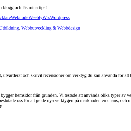
 blogg och läs mina tips!
cklare
Webnode
Weebly
Wix
Wordpress
Utbildning
,
Webbutveckling & Webbdesign
tat, utvärderat och skrivit recensioner om verktyg du kan använda för at
bygger hemsidor från grunden. Vi testade att använda olika typer av ve
eslutade oss för att ge de nya verktygen på marknaden en chans, och ut
g.