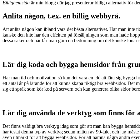
Billighemsida
är min blogg där jag presenterar billiga alternativ för d
Anlita någon, t.ex. en billig webbyrå.
Att anlita någon kan ibland vara det bästa alternativet. Har man inte t
kanske den inte har den effekten på försäljningen som man hade hoppa
dessa saker och här får man göra en bedömning om det kanske lönar sig a
Lär dig koda och bygga hemsidor från gru
Har man tid och motivation så kan det vara en idé att lära sig bygga he
ett antal år på lärande för att kunna skapa riktigt bra webbsidor. Det
sig ett språk som kör kod på servern och kan generera olika sidor b
Lär dig använda de verktyg som finns för 
Det finns väldigt bra verktyg idag som gör att man kan bygga hemsido
har testat denna typ av verktyg sedan mitten av 90-talet och jag måste 
även utmärkt för att bygga webbsidor. För att nämna några andra exe