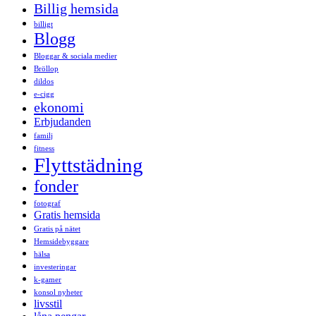
Billig hemsida
billigt
Blogg
Bloggar & sociala medier
Bröllop
dildos
e-cigg
ekonomi
Erbjudanden
familj
fitness
Flyttstädning
fonder
fotograf
Gratis hemsida
Gratis på nätet
Hemsidebyggare
hälsa
investeringar
k-gamer
konsol nyheter
livsstil