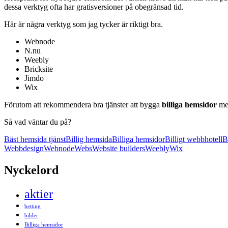
dessa verktyg ofta har gratisversioner på obegränsad tid.
Här är några verktyg som jag tycker är riktigt bra.
Webnode
N.nu
Weebly
Bricksite
Jimdo
Wix
Förutom att rekommendera bra tjänster att bygga
billiga hemsidor
me
Så vad väntar du på?
Bäst hemsida tjänst
Billig hemsida
Billiga hemsidor
Billigt webbhotell
B
Webbdesign
Webnode
Webs
Website builders
Weebly
Wix
Nyckelord
aktier
betting
bilder
Billiga hemsidor