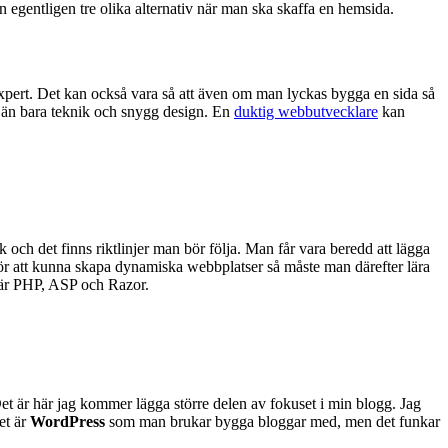
n egentligen tre olika alternativ när man ska skaffa en hemsida.
n expert. Det kan också vara så att även om man lyckas bygga en sida så
r än bara teknik och snygg design. En
duktig webbutvecklare
kan
 och det finns riktlinjer man bör följa. Man får vara beredd att lägga
 För att kunna skapa dynamiska webbplatser så måste man därefter lära
 är PHP, ASP och Razor.
t är här jag kommer lägga större delen av fokuset i min blogg. Jag
et är
WordPress
som man brukar bygga bloggar med, men det funkar
.