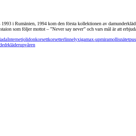
s 1993 i Rumänien, 1994 kom den första kollektionen av damunderkläder
taion som följer mottot – ”Never say never” och vars mål är att erbju
lada
Internet
jolidon
korsett
korsetter
linne
lyxiga
max-up
miramollis
nätet
pu
dedrkläder
up
våren