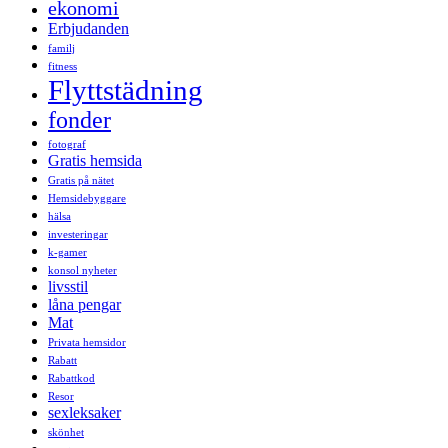
ekonomi
Erbjudanden
familj
fitness
Flyttstädning
fonder
fotograf
Gratis hemsida
Gratis på nätet
Hemsidebyggare
hälsa
investeringar
k-gamer
konsol nyheter
livsstil
låna pengar
Mat
Privata hemsidor
Rabatt
Rabattkod
Resor
sexleksaker
skönhet