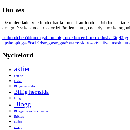
Om oss
De underkläder vi erbjuder här kommer från Jolidon. Jolidon startade
design. Nyskapande är ledordet för denna unga och dynamiska organis
badmode
behå
blommiga
blommigt
boxer
boxershorts
exklusiva
färg
färgg
up
shopping
skötselråd
snygg
snygga
Swarovski
trosor
tvätt
tvättmaskin
un
Nyckelord
aktier
betting
bilder
Billiga hemsidor
Billig hemsida
billigt
Blogg
Bloggar & sociala medier
Bröllop
dildos
e-cigg