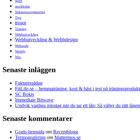
sport
stockholm
Sökmotoroptimering
Tips
trosor
Träning
Webbutveckling
Webbutveckling & Webbdesign
Webnode
Weebly
Wix
Senaste inläggen
FaktureraIdag
FitLife.se – hemmaträning, kost & bäst i test på träningsprodukt
SC Bokis
Immediate Bitwave
Undvik vanliga misstag när du tar ett lån: Så väljer du rätt låne
Senaste kommentarer
Gratis hemsida
om
Receptblogg
Termografering
om
Mattermos.se