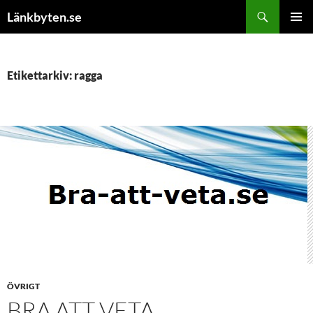
Hoppa
Sök
Länkbyten.se
till
PRIMÄR
innehåll
MENY
Etikettarkiv: ragga
ÖVRIGT
BRA ATT VETA