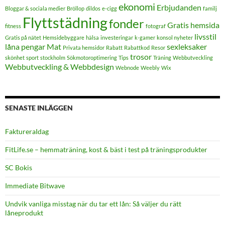
ekonomi
Erbjudanden
Bloggar & sociala medier
Bröllop
dildos
e-cigg
familj
Flyttstädning
fonder
Gratis hemsida
fitness
fotograf
livsstil
Gratis på nätet
Hemsidebyggare
hälsa
investeringar
k-gamer
konsol nyheter
låna pengar
Mat
sexleksaker
Privata hemsidor
Rabatt
Rabattkod
Resor
trosor
skönhet
sport
stockholm
Sökmotoroptimering
Tips
Träning
Webbutveckling
Webbutveckling & Webbdesign
Webnode
Weebly
Wix
SENASTE INLÄGGEN
FaktureraIdag
FitLife.se – hemmaträning, kost & bäst i test på träningsprodukter
SC Bokis
Immediate Bitwave
Undvik vanliga misstag när du tar ett lån: Så väljer du rätt
låneprodukt