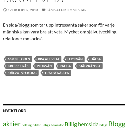
12 OKTOBER, 2013
LÄMNA EN KOMMENTAR
En sida/blogg som tar upp intressanta saker som för varje
människa kan vara bra att veta. Mycket om självutveckling,
relationer mm också.
16-8 METODEN
BRA ATT VETA
FLICKVÄN
HÄLSA
KROPPSPRÅK
POJKVÄN
RAGGA
SJÄLVKÄNSLA
SJÄLVUTVECKLING
TRÄFFA KÄRLEK
NYCKELORD
aktier
Blogg
Billig hemsida
betting
bilder
Billiga hemsidor
billigt