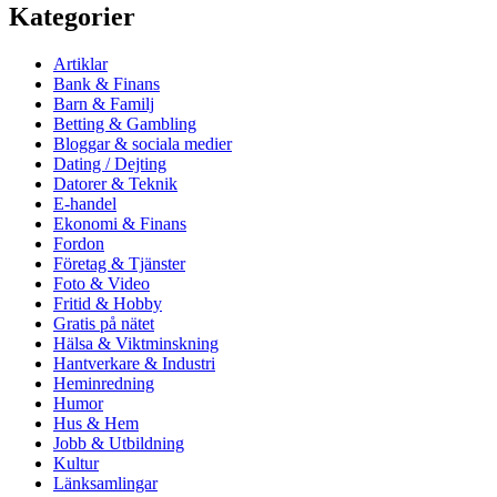
Kategorier
Artiklar
Bank & Finans
Barn & Familj
Betting & Gambling
Bloggar & sociala medier
Dating / Dejting
Datorer & Teknik
E-handel
Ekonomi & Finans
Fordon
Företag & Tjänster
Foto & Video
Fritid & Hobby
Gratis på nätet
Hälsa & Viktminskning
Hantverkare & Industri
Heminredning
Humor
Hus & Hem
Jobb & Utbildning
Kultur
Länksamlingar