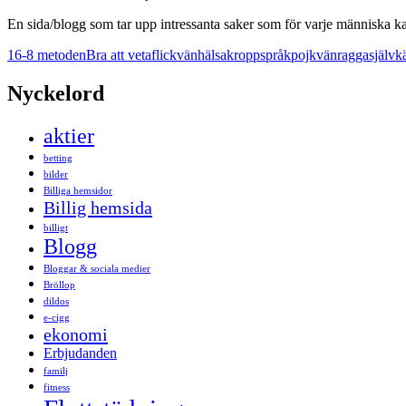
En sida/blogg som tar upp intressanta saker som för varje människa ka
16-8 metoden
Bra att veta
flickvän
hälsa
kroppspråk
pojkvän
ragga
självk
Nyckelord
aktier
betting
bilder
Billiga hemsidor
Billig hemsida
billigt
Blogg
Bloggar & sociala medier
Bröllop
dildos
e-cigg
ekonomi
Erbjudanden
familj
fitness