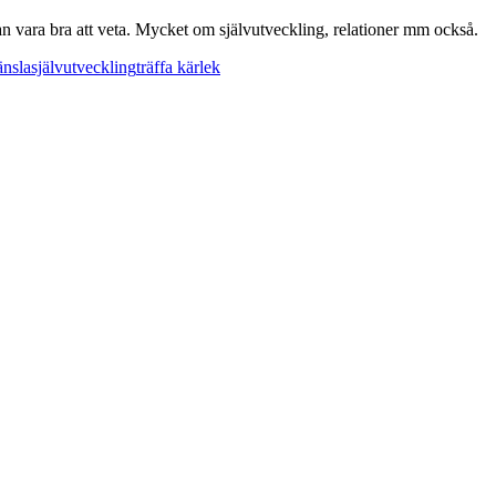
n vara bra att veta. Mycket om självutveckling, relationer mm också.
änsla
självutveckling
träffa kärlek