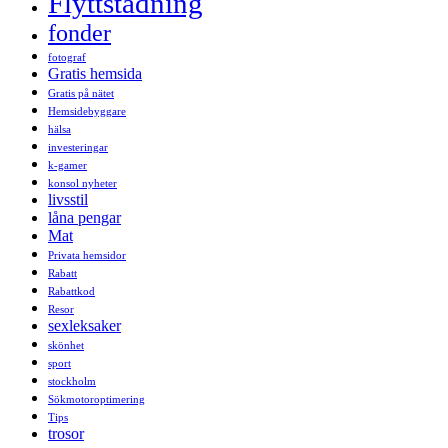
Flyttstädning
fonder
fotograf
Gratis hemsida
Gratis på nätet
Hemsidebyggare
hälsa
investeringar
k-gamer
konsol nyheter
livsstil
låna pengar
Mat
Privata hemsidor
Rabatt
Rabattkod
Resor
sexleksaker
skönhet
sport
stockholm
Sökmotoroptimering
Tips
trosor