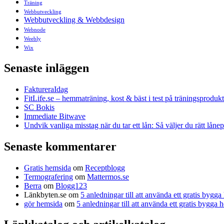
Träning
Webbutveckling
Webbutveckling & Webbdesign
Webnode
Weebly
Wix
Senaste inläggen
FaktureraIdag
FitLife.se – hemmaträning, kost & bäst i test på träningsprodukt
SC Bokis
Immediate Bitwave
Undvik vanliga misstag när du tar ett lån: Så väljer du rätt låne
Senaste kommentarer
Gratis hemsida
om
Receptblogg
Termografering
om
Mattermos.se
Berra
om
Blogg123
Länkbyten.se
om
5 anledningar till att använda ett gratis bygg
gör hemsida
om
5 anledningar till att använda ett gratis bygga