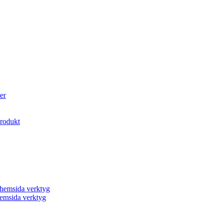
er
produkt
a hemsida verktyg
 hemsida verktyg