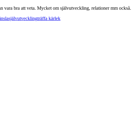
n vara bra att veta. Mycket om självutveckling, relationer mm också.
änsla
självutveckling
träffa kärlek