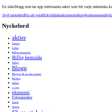
En sida/blogg som tar upp intressanta saker som för varje människa ka
16-8 metoden
Bra att veta
flickvän
hälsa
kroppspråk
pojkvän
ragga
självk
Nyckelord
aktier
betting
bilder
Billiga hemsidor
Billig hemsida
billigt
Blogg
Bloggar & sociala medier
Bröllop
dildos
e-cigg
ekonomi
Erbjudanden
familj
fitness