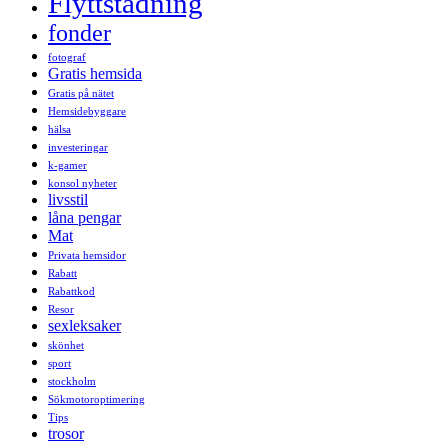
Flyttstädning
fonder
fotograf
Gratis hemsida
Gratis på nätet
Hemsidebyggare
hälsa
investeringar
k-gamer
konsol nyheter
livsstil
låna pengar
Mat
Privata hemsidor
Rabatt
Rabattkod
Resor
sexleksaker
skönhet
sport
stockholm
Sökmotoroptimering
Tips
trosor