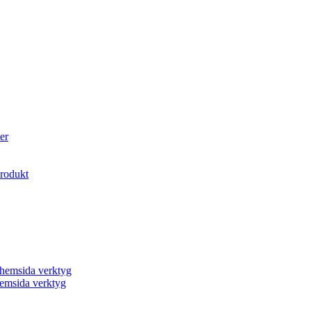
er
produkt
a hemsida verktyg
 hemsida verktyg