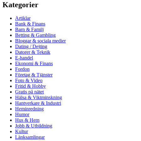
Kategorier
Artiklar
Bank & Finans
Barn & Familj
Betting & Gambling
Bloggar & sociala medier
Dating / Dejting
Datorer & Teknik
E-handel
Ekonomi & Finans
Fordon
Företag & Tjänster
Foto & Video
Fritid & Hobby
Gratis på nätet
Hälsa & Viktminskning
Hantverkare & Industri
Heminredning
Humor
Hus & Hem
Jobb & Utbildning
Kultur
Länksamlingar