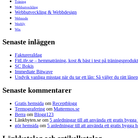
Träning
Webbutveckling
Webbutveckling & Webbdesign
Webnode
Weebly
Wix
Senaste inläggen
FaktureraIdag
FitLife.se – hemmaträning, kost & bäst i test på träningsprodukt
SC Bokis
Immediate Bitwave
Undvik vanliga misstag när du tar ett lån: Så väljer du rätt låne
Senaste kommentarer
Gratis hemsida
om
Receptblogg
Termografering
om
Mattermos.se
Berra
om
Blogg123
Länkbyten.se
om
5 anledningar till att använda ett gratis bygg
gör hemsida
om
5 anledningar till att använda ett gratis bygga