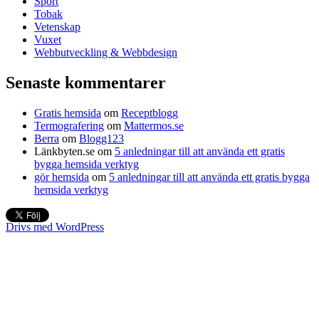
Sport
Tobak
Vetenskap
Vuxet
Webbutveckling & Webbdesign
Senaste kommentarer
Gratis hemsida
om
Receptblogg
Termografering
om
Mattermos.se
Berra
om
Blogg123
Länkbyten.se
om
5 anledningar till att använda ett gratis
bygga hemsida verktyg
gör hemsida
om
5 anledningar till att använda ett gratis bygga
hemsida verktyg
Drivs med WordPress