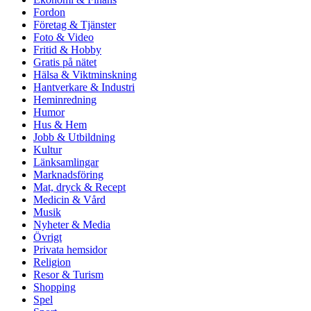
Fordon
Företag & Tjänster
Foto & Video
Fritid & Hobby
Gratis på nätet
Hälsa & Viktminskning
Hantverkare & Industri
Heminredning
Humor
Hus & Hem
Jobb & Utbildning
Kultur
Länksamlingar
Marknadsföring
Mat, dryck & Recept
Medicin & Vård
Musik
Nyheter & Media
Övrigt
Privata hemsidor
Religion
Resor & Turism
Shopping
Spel