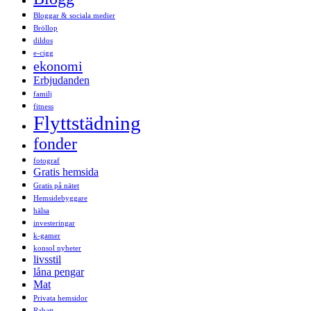
Bloggar & sociala medier
Bröllop
dildos
e-cigg
ekonomi
Erbjudanden
familj
fitness
Flyttstädning
fonder
fotograf
Gratis hemsida
Gratis på nätet
Hemsidebyggare
hälsa
investeringar
k-gamer
konsol nyheter
livsstil
låna pengar
Mat
Privata hemsidor
Rabatt