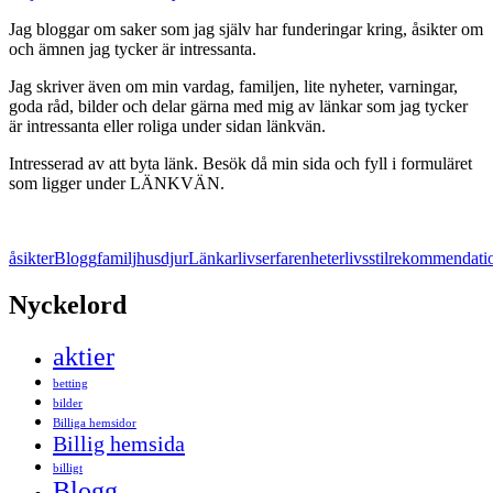
Jag bloggar om saker som jag själv har funderingar kring, åsikter om
och ämnen jag tycker är intressanta.
Jag skriver även om min vardag, familjen, lite nyheter, varningar,
goda råd, bilder och delar gärna med mig av länkar som jag tycker
är intressanta eller roliga under sidan länkvän.
Intresserad av att byta länk. Besök då min sida och fyll i formuläret
som ligger under LÄNKVÄN.
åsikter
Blogg
familj
husdjur
Länkar
livserfarenheter
livsstil
rekommendati
Nyckelord
aktier
betting
bilder
Billiga hemsidor
Billig hemsida
billigt
Blogg