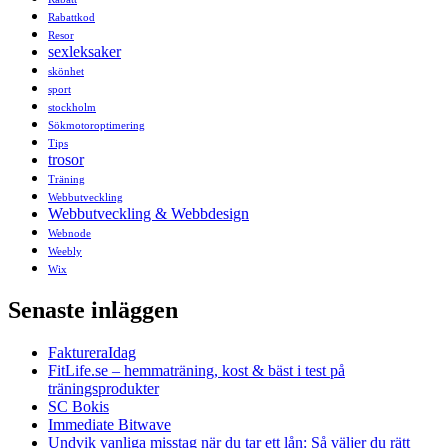
Rabattkod
Resor
sexleksaker
skönhet
sport
stockholm
Sökmotoroptimering
Tips
trosor
Träning
Webbutveckling
Webbutveckling & Webbdesign
Webnode
Weebly
Wix
Senaste inläggen
FaktureraIdag
FitLife.se – hemmaträning, kost & bäst i test på
träningsprodukter
SC Bokis
Immediate Bitwave
Undvik vanliga misstag när du tar ett lån: Så väljer du rätt