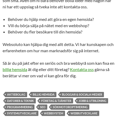
som små. Även om ni bara behöver bolla idéer med någon när
ni har ett uppslag så tveka inte att kontakta oss.
Behöver du hjälp med att göra en egen hemsida?
Vill du börja sälja på nätet med en webbshop?
Behöver du fler besökare till din hemsida?
Websoluto kan hjälpa dig med allt detta. Vi har kunskapen och
erfarenheten om hur man marknadsför sig på internet.
Så är du på jakt efter en seriös och bra webbyrå som kan fixa en
billig hemsida
åt dig eller ditt företag?
Kontakta oss
gärna så
berättar vi mer om vad vi kan göra för dig.
AKTIEBOLAG
BILLIG HEMSIDA
BLOGGAR & SOCIALA MEDIER
DATORER & TEKNIK
FÖRETAG & TJÄNSTER
JOBB & UTBILDNING
PROGRAMMERING
SEO
SÖKMOTOROPTIMERING
SYSTEMUTVECKLARE
WEBBSYSTEM
WEBBUTVECKLARE