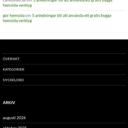
hemsida verktyg
gör hemsida
om
5 anledningar till att använda ett gratis bygga
hemsida verktyg
ÖVERSIKT
KATEGORIER
NYCKELORD
ARKIV
augusti 2026
oktober 2025