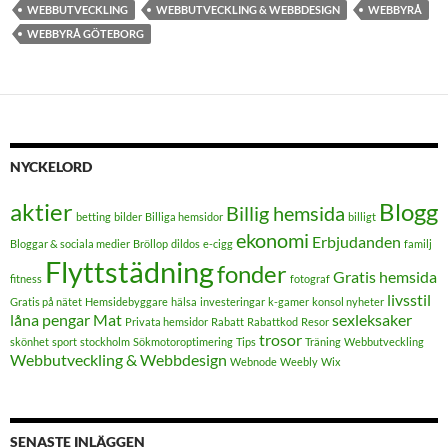
WEBBUTVECKLING
WEBBUTVECKLING & WEBBDESIGN
WEBBYRÅ
WEBBYRÅ GÖTEBORG
NYCKELORD
aktier
Blogg
Billig hemsida
betting
bilder
Billiga hemsidor
billigt
ekonomi
Erbjudanden
Bloggar & sociala medier
Bröllop
dildos
e-cigg
familj
Flyttstädning
fonder
Gratis hemsida
fitness
fotograf
livsstil
Gratis på nätet
Hemsidebyggare
hälsa
investeringar
k-gamer
konsol nyheter
låna pengar
Mat
sexleksaker
Privata hemsidor
Rabatt
Rabattkod
Resor
trosor
skönhet
sport
stockholm
Sökmotoroptimering
Tips
Träning
Webbutveckling
Webbutveckling & Webbdesign
Webnode
Weebly
Wix
SENASTE INLÄGGEN