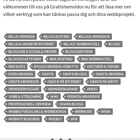
välkommen till oss på Gratishemsidor.nu för att läsa mer om
vilket verktyg som kan tänkas passa dig och dina webbprojekt.
BILLIG HEMSIDA
BILLIG HOSTING
BILLIGA HEMSIDOR
BILLIGA SAKER PÅ INTERNET
BILLIGT WEBBHOTELL
BLOGG
BLOGGAR & SOCIALA MEDIER
BLOGGNÄTVERK
BLOGGPLATTFORM
BRA HOSTING
BRA WEBBHOTELL
BRICKSITE
BYGGA HEMSIDA VERKTYG
DATORER & TEKNIK
EGEN HEMSIDA
GRATIS
GRATIS BLOGG
GRATIS HEMSIDA
GRATIS HEMSIDOR
GRATIS PÅ INTERNET
GRATIS PÅ NÄTET
HEMSIDEBYGGARE
HEMSIDESKAPARE
JIMDO
JOBB & UTBILDNING
N.NU
PRIVATA HEMSIDOR
PROFESSIONELL HEMSIDA
SKAPA BLOGG
WEBBUTVECKLING & WEBBDESIGN
WEBNODE
WEBS
WEBSITE BUILDERS
WEEBLY
WIX