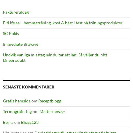
FaktureraIdag
FitLife.se – hemmaträning, kost & bäst i test på träningsprodukter
SC Bokis
Immediate Bitwave
Undvik vanliga misstag när du tar ett lån: Så väljer du rätt
låneprodukt
SENASTE KOMMENTARER
Gratis hemsida
om
Receptblogg
Termografering
om
Mattermos.se
Berra
om
Blogg123
Länkbyten.se
om
5 anledningar till att använda ett gratis bygga