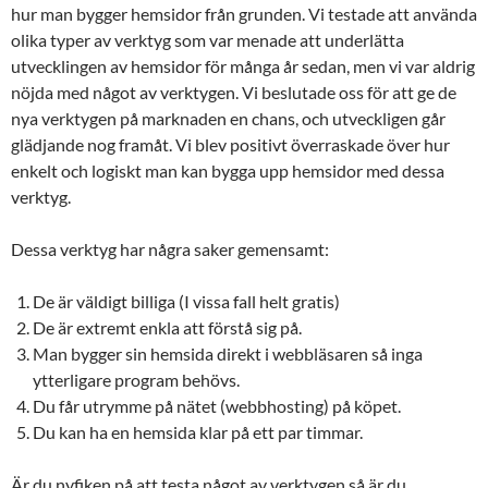
hur man bygger hemsidor från grunden. Vi testade att använda
olika typer av verktyg som var menade att underlätta
utvecklingen av hemsidor för många år sedan, men vi var aldrig
nöjda med något av verktygen. Vi beslutade oss för att ge de
nya verktygen på marknaden en chans, och utveckligen går
glädjande nog framåt. Vi blev positivt överraskade över hur
enkelt och logiskt man kan bygga upp hemsidor med dessa
verktyg.
Dessa verktyg har några saker gemensamt:
De är väldigt billiga (I vissa fall helt gratis)
De är extremt enkla att förstå sig på.
Man bygger sin hemsida direkt i webbläsaren så inga
ytterligare program behövs.
Du får utrymme på nätet (webbhosting) på köpet.
Du kan ha en hemsida klar på ett par timmar.
Är du nyfiken på att testa något av verktygen så är du