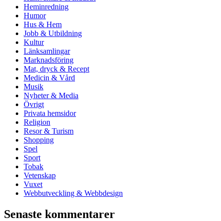
Heminredning
Humor
Hus & Hem
Jobb & Utbildning
Kultur
Länksamlingar
Marknadsföring
Mat, dryck & Recept
Medicin & Vård
Musik
Nyheter & Media
Övrigt
Privata hemsidor
Religion
Resor & Turism
Shopping
Spel
Sport
Tobak
Vetenskap
Vuxet
Webbutveckling & Webbdesign
Senaste kommentarer