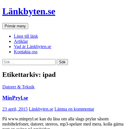
Hoppa
Länkbyten.se
till
innehåll
Sök
Primär meny
Lägg till länk
Artiklar
Vad är Länkbyten.se
Kontakta oss
Sök
efter:
Etikettarkiv: ipad
Datorer & Teknik
MinPryl.se
23 april, 2015
Länkbyten.se
Lämna en kommentar
På www.minpryl.se kan du läsa om alla slags prylar såsom
mobiltelefoner, datorer, stereos, mp3-spelare med mera, kolla gärna