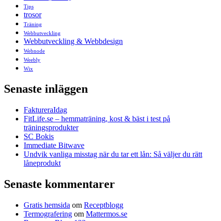
Tips
trosor
Träning
Webbutveckling
Webbutveckling & Webbdesign
Webnode
Weebly
Wix
Senaste inläggen
FaktureraIdag
FitLife.se – hemmaträning, kost & bäst i test på
träningsprodukter
SC Bokis
Immediate Bitwave
Undvik vanliga misstag när du tar ett lån: Så väljer du rätt
låneprodukt
Senaste kommentarer
Gratis hemsida
om
Receptblogg
Termografering
om
Mattermos.se