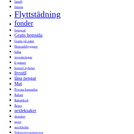
familj
fitness
Flyttstädning
fonder
fotograf
Gratis hemsida
Gratis på nätet
Hemsidebyggare
hälsa
investeringar
k-gamer
konsol nyheter
livsstil
låna pengar
Mat
Privata hemsidor
Rabatt
Rabattkod
Resor
sexleksaker
skönhet
sport
stockholm
Sökmotoroptimering