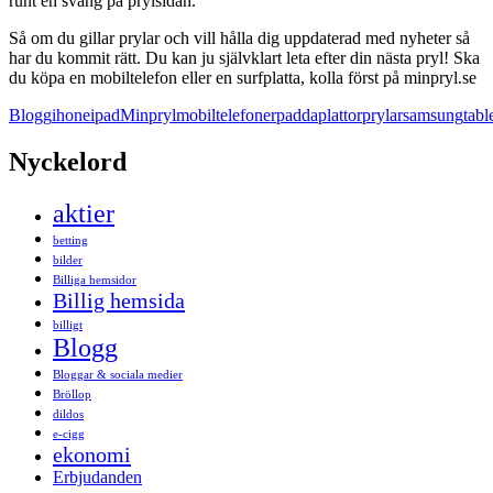
runt en sväng på prylsidan.
Så om du gillar prylar och vill hålla dig uppdaterad med nyheter så
har du kommit rätt. Du kan ju självklart leta efter din nästa pryl! Ska
du köpa en mobiltelefon eller en surfplatta, kolla först på minpryl.se
Blogg
ihone
ipad
Minpryl
mobiltelefoner
padda
plattor
prylar
samsung
tabl
Nyckelord
aktier
betting
bilder
Billiga hemsidor
Billig hemsida
billigt
Blogg
Bloggar & sociala medier
Bröllop
dildos
e-cigg
ekonomi
Erbjudanden