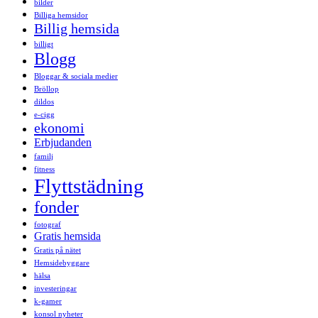
bilder
Billiga hemsidor
Billig hemsida
billigt
Blogg
Bloggar & sociala medier
Bröllop
dildos
e-cigg
ekonomi
Erbjudanden
familj
fitness
Flyttstädning
fonder
fotograf
Gratis hemsida
Gratis på nätet
Hemsidebyggare
hälsa
investeringar
k-gamer
konsol nyheter