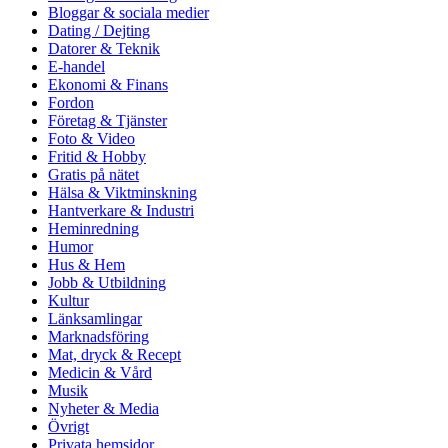
Bloggar & sociala medier
Dating / Dejting
Datorer & Teknik
E-handel
Ekonomi & Finans
Fordon
Företag & Tjänster
Foto & Video
Fritid & Hobby
Gratis på nätet
Hälsa & Viktminskning
Hantverkare & Industri
Heminredning
Humor
Hus & Hem
Jobb & Utbildning
Kultur
Länksamlingar
Marknadsföring
Mat, dryck & Recept
Medicin & Vård
Musik
Nyheter & Media
Övrigt
Privata hemsidor