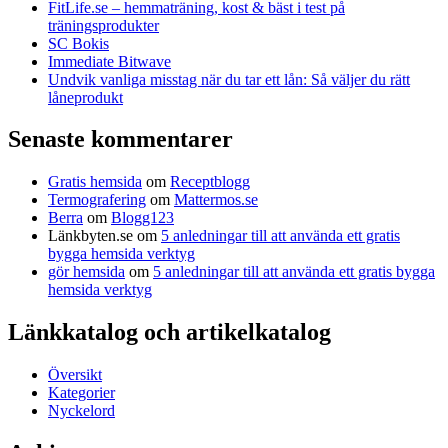
FitLife.se – hemmaträning, kost & bäst i test på
träningsprodukter
SC Bokis
Immediate Bitwave
Undvik vanliga misstag när du tar ett lån: Så väljer du rätt
låneprodukt
Senaste kommentarer
Gratis hemsida
om
Receptblogg
Termografering
om
Mattermos.se
Berra
om
Blogg123
Länkbyten.se
om
5 anledningar till att använda ett gratis
bygga hemsida verktyg
gör hemsida
om
5 anledningar till att använda ett gratis bygga
hemsida verktyg
Länkkatalog och artikelkatalog
Översikt
Kategorier
Nyckelord