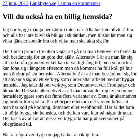
27 juni, 2013
Länkbyten.se
Lämna en kommentar
Vill du också ha en billig hemsida?
Jag har byggt många hemsidor i mina dar. Alla har inte blivit så bra
och alla har inte blivit så billiga i slutändan, men tillslut lär man sig
vilka tjänster som är bra och vilka man ska akta sig för.
Det finns i princip tre olika vägar att gå när man behöver en hemsida
och bestämt sig för att göra den själv. Alternativ 1 är att man lär sig
att koda från grunden vilket kan ta väldigt lång tid, men som också
kan löna sig i längden eftersom man då kommer ha full koll på hur
man ändrar på sin hemsida. Alternativ 2 är att man bestämmer sig för
att använda sig av ett verktyg som underlättar arbetet med att bygga
hemsida. Jag talar då om verktyg som Dreamweaver, Frontpage och
liknande. Det sista alternativet är att man använder dig av en online
hemsidebyggare som det finns flera varianter av. Detta är alternativet
jag brukar förespråka för nybörjare eftersom det varken krävs att
man har koll på kodning, domäner eller webbhotell. Här är det bara
att börja bygga sin hemsida, och du kan vara klar på några timmar.
Det bästa av allt är att dessa verktyg ofta har gratisversioner på
obegränsad tid.
Här är några verktyg som jag tycker är riktigt bra.