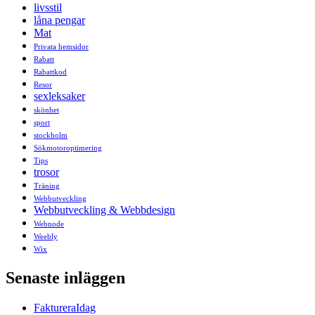
livsstil
låna pengar
Mat
Privata hemsidor
Rabatt
Rabattkod
Resor
sexleksaker
skönhet
sport
stockholm
Sökmotoroptimering
Tips
trosor
Träning
Webbutveckling
Webbutveckling & Webbdesign
Webnode
Weebly
Wix
Senaste inläggen
FaktureraIdag