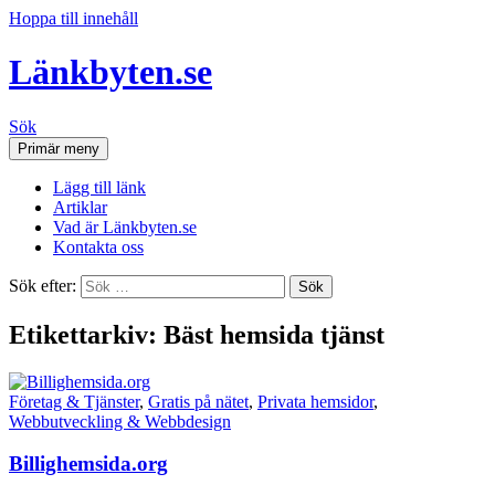
Hoppa till innehåll
Länkbyten.se
Sök
Primär meny
Lägg till länk
Artiklar
Vad är Länkbyten.se
Kontakta oss
Sök efter:
Etikettarkiv: Bäst hemsida tjänst
Företag & Tjänster
,
Gratis på nätet
,
Privata hemsidor
,
Webbutveckling & Webbdesign
Billighemsida.org