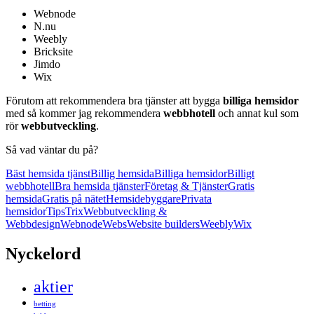
Webnode
N.nu
Weebly
Bricksite
Jimdo
Wix
Förutom att rekommendera bra tjänster att bygga
billiga hemsidor
med så kommer jag rekommendera
webbhotell
och annat kul som
rör
webbutveckling
.
Så vad väntar du på?
Bäst hemsida tjänst
Billig hemsida
Billiga hemsidor
Billigt
webbhotell
Bra hemsida tjänster
Företag & Tjänster
Gratis
hemsida
Gratis på nätet
Hemsidebyggare
Privata
hemsidor
Tips
Trix
Webbutveckling &
Webbdesign
Webnode
Webs
Website builders
Weebly
Wix
Nyckelord
aktier
betting