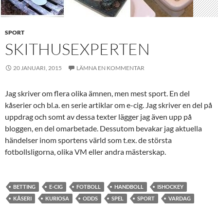
SPORT
SKITHUSEXPERTEN
20 JANUARI, 2015
LÄMNA EN KOMMENTAR
Jag skriver om flera olika ämnen, men mest sport. En del
kåserier och bl.a. en serie artiklar om e-cig. Jag skriver en del på
uppdrag och somt av dessa texter lägger jag även upp på
bloggen, en del omarbetade. Dessutom bevakar jag aktuella
händelser inom sportens värld som t.ex. de största
fotbollsligorna, olika VM eller andra mästerskap.
BETTING
E-CIG
FOTBOLL
HANDBOLL
ISHOCKEY
KÅSERI
KURIOSA
ODDS
SPEL
SPORT
VARDAG