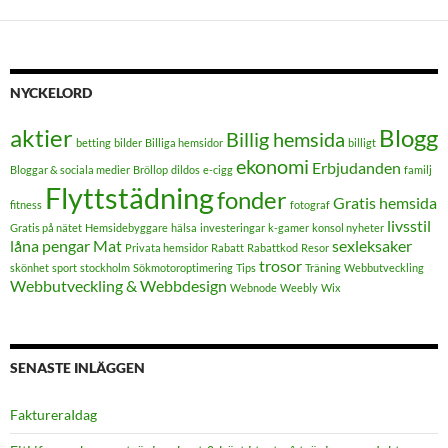
NYCKELORD
aktier
Blogg
Billig hemsida
betting
bilder
Billiga hemsidor
billigt
ekonomi
Erbjudanden
Bloggar & sociala medier
Bröllop
dildos
e-cigg
familj
Flyttstädning
fonder
Gratis hemsida
fitness
fotograf
livsstil
Gratis på nätet
Hemsidebyggare
hälsa
investeringar
k-gamer
konsol nyheter
låna pengar
Mat
sexleksaker
Privata hemsidor
Rabatt
Rabattkod
Resor
trosor
skönhet
sport
stockholm
Sökmotoroptimering
Tips
Träning
Webbutveckling
Webbutveckling & Webbdesign
Webnode
Weebly
Wix
SENASTE INLÄGGEN
FaktureraIdag