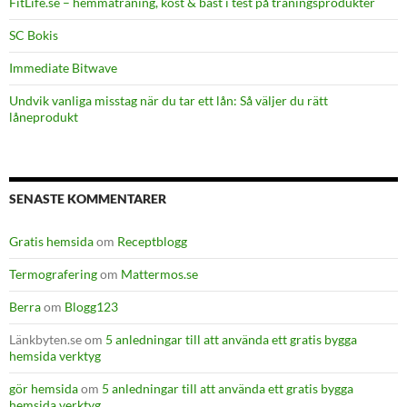
FitLife.se – hemmaträning, kost & bäst i test på träningsprodukter
SC Bokis
Immediate Bitwave
Undvik vanliga misstag när du tar ett lån: Så väljer du rätt
låneprodukt
SENASTE KOMMENTARER
Gratis hemsida
om
Receptblogg
Termografering
om
Mattermos.se
Berra
om
Blogg123
Länkbyten.se
om
5 anledningar till att använda ett gratis bygga
hemsida verktyg
gör hemsida
om
5 anledningar till att använda ett gratis bygga
hemsida verktyg