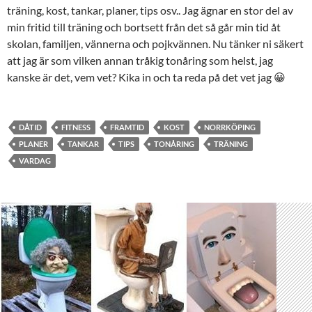
träning, kost, tankar, planer, tips osv.. Jag ägnar en stor del av
min fritid till träning och bortsett från det så går min tid åt
skolan, familjen, vännerna och pojkvännen. Nu tänker ni säkert
att jag är som vilken annan tråkig tonåring som helst, jag
kanske är det, vem vet? Kika in och ta reda på det vet jag 😀
DÅTID
FITNESS
FRAMTID
KOST
NORRKÖPING
PLANER
TANKAR
TIPS
TONÅRING
TRÄNING
VARDAG