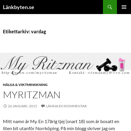
Hoppa
Sök
Länkbyten.se
till
PRIMÄR
innehåll
MENY
Etikettarkiv: vardag
HÄLSA & VIKTMINSKNING
MYRITZMAN
26 JANUARI, 2015
LÄMNA EN KOMMENTAR
Mitt namn är My. En 17årig tjej (snart 18) som är bosatt en
liten bit utanför Norrköping. På min blogg skriver jag om