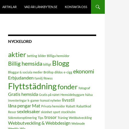
ARTIKLAR
VAD ÄR LÄNKBYTEN.SE
KONTAKTA OSS
NYCKELORD
aktier
betting
bilder
Billiga hemsidor
Blogg
Billig hemsida
billigt
ekonomi
Bloggar & sociala medier
Bröllop
dildos
e-cigg
Erbjudanden
familj
fitness
Flyttstädning
fonder
fotograf
Gratis hemsida
Gratis på nätet
Hemsidebyggare
hälsa
livsstil
investeringar
k-gamer
konsol nyheter
låna pengar
Mat
Privata hemsidor
Rabatt
Rabattkod
sexleksaker
Resor
skönhet
sport
stockholm
trosor
Sökmotoroptimering
Tips
Träning
Webbutveckling
Webbutveckling & Webbdesign
Webnode
Weebly
Wix