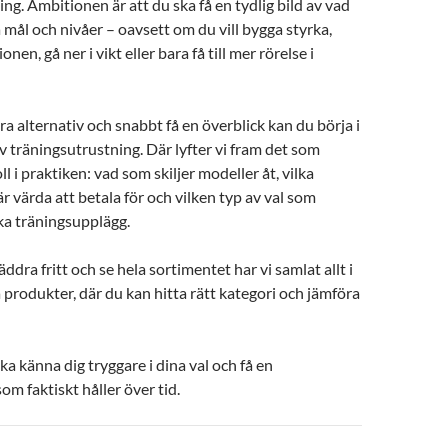
ing. Ambitionen är att du ska få en tydlig bild av vad
 mål och nivåer – oavsett om du vill bygga styrka,
nen, gå ner i vikt eller bara få till mer rörelse i
ra alternativ och snabbt få en överblick kan du börja i
av träningsutrustning. Där lyfter vi fram det som
oll i praktiken: vad som skiljer modeller åt, vilka
r värda att betala för och vilken typ av val som
ka träningsupplägg.
läddra fritt och se hela sortimentet har vi samlat allt i
 produkter, där du kan hitta rätt kategori och jämföra
ka känna dig tryggare i dina val och få en
om faktiskt håller över tid.