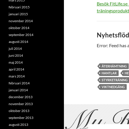
mars 2015
Besök FitLife.se
februari 2015
träningsproduk
januari 2015
november 2014
oktober 2014
Nyhetsflö
september 2014
augusti 2014
Error: Feed has a
juli 2014
juni 2014
maj 2014
ÅTERHÄMTNING
april 2014
HANTLAR
HE
mars 2014
STYRKETRÄNING
februari 2014
VIKTNEDGÅNG
januari 2014
december 2013
november 2013
oktober 2013
september 2013
augusti 2013