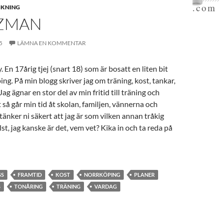
SKNING
ZMAN
5
LÄMNA EN KOMMENTAR
En 17årig tjej (snart 18) som är bosatt en liten bit
ng. På min blogg skriver jag om träning, kost, tankar,
 Jag ägnar en stor del av min fritid till träning och
 så går min tid åt skolan, familjen, vännerna och
änker ni säkert att jag är som vilken annan tråkig
st, jag kanske är det, vem vet? Kika in och ta reda på
SS
FRAMTID
KOST
NORRKÖPING
PLANER
S
TONÅRING
TRÄNING
VARDAG