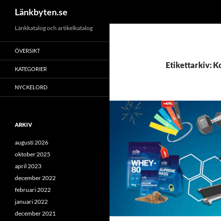
Sök
Länkbyten.se
Hoppa
Länkkatalog och artikelkatalog
till
ÖVERSIKT
innehåll
Etikettarkiv: K
KATEGORIER
NYCKELORD
ARKIV
augusti 2026
oktober 2025
april 2023
december 2022
februari 2022
januari 2022
december 2021