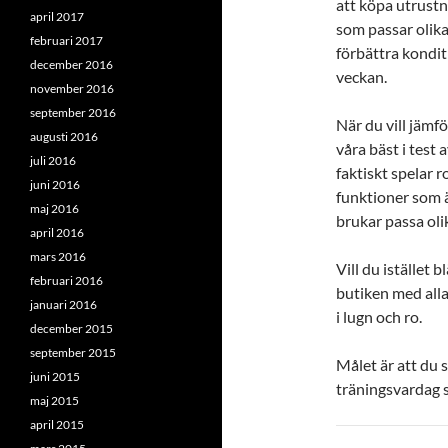
att köpa utrustn
april 2017
som passar olika
februari 2017
förbättra konditio
december 2016
veckan.
november 2016
september 2016
När du vill jämfö
augusti 2016
våra bäst i test 
juli 2016
faktiskt spelar r
juni 2016
funktioner som ä
maj 2016
brukar passa oli
april 2016
mars 2016
Vill du istället b
februari 2016
butiken med alla
januari 2016
i lugn och ro.
december 2015
september 2015
Målet är att du s
juni 2015
träningsvardag s
maj 2015
april 2015