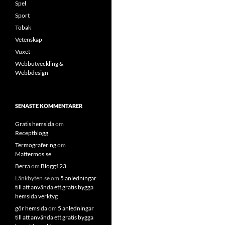
Spel
Sport
Tobak
Vetenskap
Vuxet
Webbutveckling &
Webbdesign
SENASTE KOMMENTARER
Gratis hemsida
om
Receptblogg
Termografering
om
Mattermos.se
Berra
om
Blogg123
Länkbyten.se
om
5 anledningar
till att använda ett gratis bygga
hemsida verktyg
gör hemsida
om
5 anledningar
till att använda ett gratis bygga