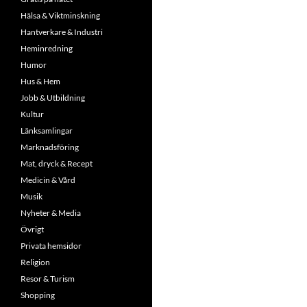
Hälsa & Viktminskning
Hantverkare & Industri
Heminredning
Humor
Hus & Hem
Jobb & Utbildning
Kultur
Länksamlingar
Marknadsföring
Mat, dryck & Recept
Medicin & Vård
Musik
Nyheter & Media
Övrigt
Privata hemsidor
Religion
Resor & Turism
Shopping