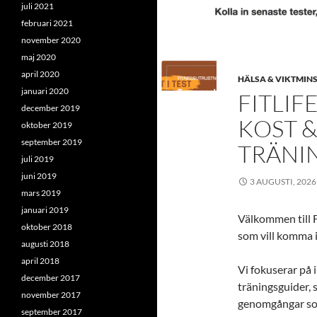
juli 2021
februari 2021
november 2020
maj 2020
april 2020
HÄLSA & VIKTMIN
januari 2020
FITLIF
december 2019
KOST &
oktober 2019
september 2019
TRÄNI
juli 2019
juni 2019
3 AUGUSTI, 2026
mars 2019
januari 2019
Välkommen till F
oktober 2018
som vill komma i
augusti 2018
april 2018
Vi fokuserar på 
december 2017
träningsguider, 
november 2017
genomgångar som 
september 2017