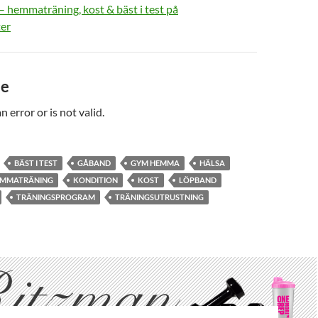
 – hemmaträning, kost & bäst i test på
ter
de
n error or is not valid.
BÄST I TEST
GÅBAND
GYM HEMMA
HÄLSA
MMATRÄNING
KONDITION
KOST
LÖPBAND
TRÄNINGSPROGRAM
TRÄNINGSUTRUSTNING