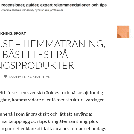
SKNING
,
SPORT
E.SE – HEMMATRÄNING,
 BÄST I TEST PÅ
NGSPRODUKTER
LÄMNA EN KOMMENTAR
itLife.se – en svensk tränings- och hälsosajt för dig
gång, komma vidare eller få mer struktur i vardagen.
innehåll som är praktiskt och lätt att använda:
smarta upplägg och tips kring återhämtning, plus
gör det enklare att fatta bra beslut när det är dags