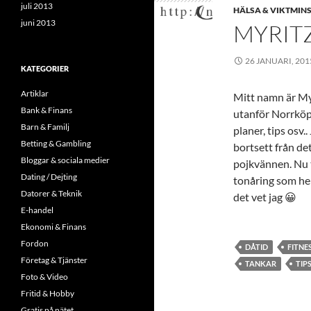
juli 2013
HÄLSA & VIKTMIN
juni 2013
MYRIT
26 JANUARI, 201
KATEGORIER
Artiklar
Mitt namn är My. 
Bank & Finans
utanför Norrköpi
Barn & Familj
planer, tips osv..
Betting & Gambling
bortsett från det
Bloggar & sociala medier
pojkvännen. Nu t
Dating / Dejting
tonåring som hel
Datorer & Teknik
det vet jag 😀
E-handel
Ekonomi & Finans
Fordon
DÅTID
FITNE
Företag & Tjänster
TANKAR
TIP
Foto & Video
Fritid & Hobby
Gratis på nätet