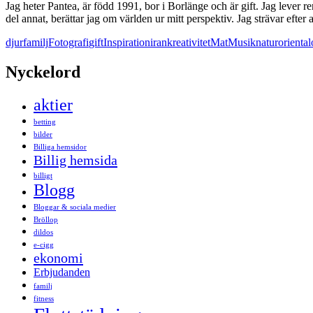
Jag heter Pantea, är född 1991, bor i Borlänge och är gift. Jag lever 
del annat, berättar jag om världen ur mitt perspektiv. Jag strävar efter
djur
familj
Fotografi
gift
Inspiration
iran
kreativitet
Mat
Musik
natur
oriental
Nyckelord
aktier
betting
bilder
Billiga hemsidor
Billig hemsida
billigt
Blogg
Bloggar & sociala medier
Bröllop
dildos
e-cigg
ekonomi
Erbjudanden
familj
fitness