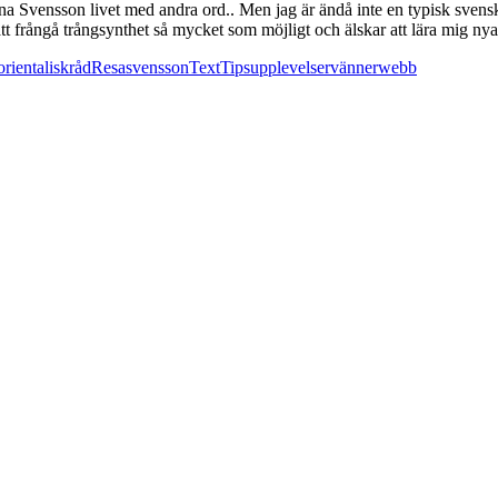
rena Svensson livet med andra ord.. Men jag är ändå inte en typisk svensk
 att frångå trångsynthet så mycket som möjligt och älskar att lära mig nya
orientalisk
råd
Resa
svensson
Text
Tips
upplevelser
vänner
webb