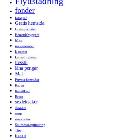
Flyttstädning
fonder
fotograf
Gratis hemsida
Gratis på nätet
Hemsidebyggare
hälsa
investeringar
k-gamer
konsol nyheter
livsstil
låna pengar
Mat
Privata hemsidor
Rabatt
Rabattkod
Resor
sexleksaker
skönhet
sport
stockholm
Sökmotoroptimering
Tips
trosor