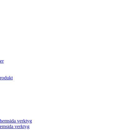
er
produkt
a hemsida verktyg
 hemsida verktyg