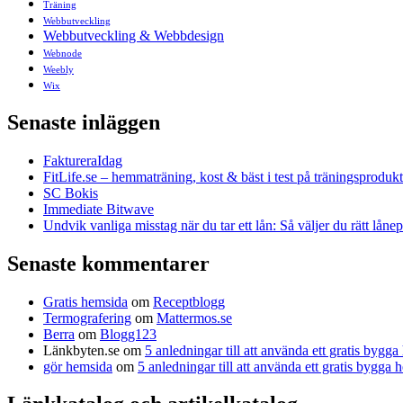
Träning
Webbutveckling
Webbutveckling & Webbdesign
Webnode
Weebly
Wix
Senaste inläggen
FaktureraIdag
FitLife.se – hemmaträning, kost & bäst i test på träningsprodukt
SC Bokis
Immediate Bitwave
Undvik vanliga misstag när du tar ett lån: Så väljer du rätt låne
Senaste kommentarer
Gratis hemsida
om
Receptblogg
Termografering
om
Mattermos.se
Berra
om
Blogg123
Länkbyten.se
om
5 anledningar till att använda ett gratis bygg
gör hemsida
om
5 anledningar till att använda ett gratis bygga