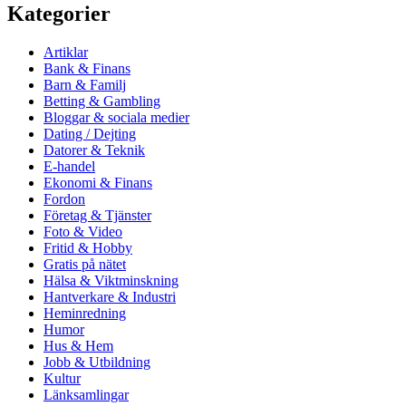
Kategorier
Artiklar
Bank & Finans
Barn & Familj
Betting & Gambling
Bloggar & sociala medier
Dating / Dejting
Datorer & Teknik
E-handel
Ekonomi & Finans
Fordon
Företag & Tjänster
Foto & Video
Fritid & Hobby
Gratis på nätet
Hälsa & Viktminskning
Hantverkare & Industri
Heminredning
Humor
Hus & Hem
Jobb & Utbildning
Kultur
Länksamlingar