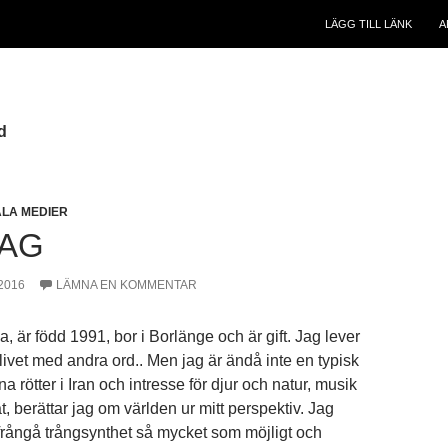
LÄGG TILL LÄNK
A
d
ALA MEDIER
AG
2016
LÄMNA EN KOMMENTAR
, är född 1991, bor i Borlänge och är gift. Jag lever
ivet med andra ord.. Men jag är ändå inte en typisk
 rötter i Iran och intresse för djur och natur, musik
, berättar jag om världen ur mitt perspektiv. Jag
t frångå trångsynthet så mycket som möjligt och