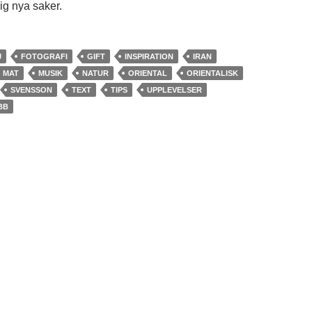
mig nya saker.
J
FOTOGRAFI
GIFT
INSPIRATION
IRAN
MAT
MUSIK
NATUR
ORIENTAL
ORIENTALISK
SVENSSON
TEXT
TIPS
UPPLEVELSER
BB