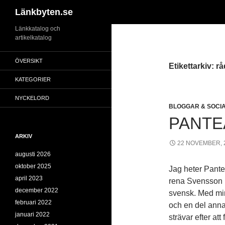
Sök
Länkbyten.se
Hoppa
Länkkatalog och
artikelkatalog
till
innehåll
ÖVERSIKT
Etikettarkiv: rå
KATEGORIER
NYCKELORD
BLOGGAR & SOCI
PANTE
ARKIV
22 NOVEMBER, 
augusti 2026
oktober 2025
Jag heter Pantea
april 2023
rena Svensson l
december 2022
svensk. Med mina
februari 2022
och en del annat
januari 2022
strävar efter at