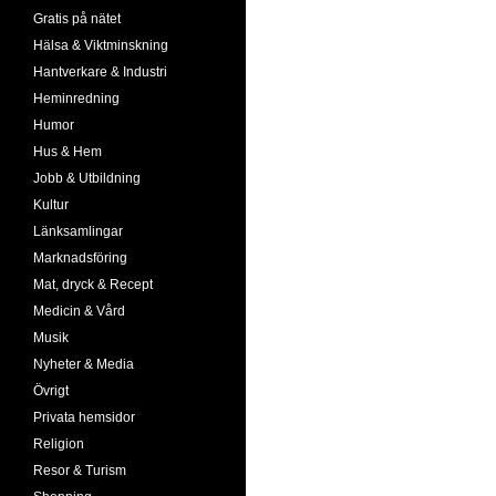
Gratis på nätet
Hälsa & Viktminskning
Hantverkare & Industri
Heminredning
Humor
Hus & Hem
Jobb & Utbildning
Kultur
Länksamlingar
Marknadsföring
Mat, dryck & Recept
Medicin & Vård
Musik
Nyheter & Media
Övrigt
Privata hemsidor
Religion
Resor & Turism