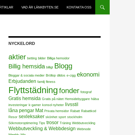
RTIKLAR
VAD ÄR LÄNKBYTEN.SE
KONTAKTA OSS
NYCKELORD
aktier
betting
bilder
Billiga hemsidor
Blogg
Billig hemsida
billigt
ekonomi
Bloggar & sociala medier
Bröllop
dildos
e-cigg
Erbjudanden
familj
fitness
Flyttstädning
fonder
fotograf
Gratis hemsida
Gratis på nätet
Hemsidebyggare
hälsa
livsstil
investeringar
k-gamer
konsol nyheter
låna pengar
Mat
Privata hemsidor
Rabatt
Rabattkod
sexleksaker
Resor
skönhet
sport
stockholm
trosor
Sökmotoroptimering
Tips
Träning
Webbutveckling
Webbutveckling & Webbdesign
Webnode
Weebly
Wix