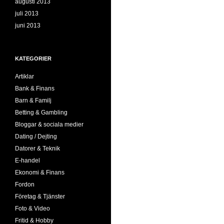
augusti 2013
juli 2013
juni 2013
KATEGORIER
Artiklar
Bank & Finans
Barn & Familj
Betting & Gambling
Bloggar & sociala medier
Dating / Dejting
Datorer & Teknik
E-handel
Ekonomi & Finans
Fordon
Företag & Tjänster
Foto & Video
Fritid & Hobby