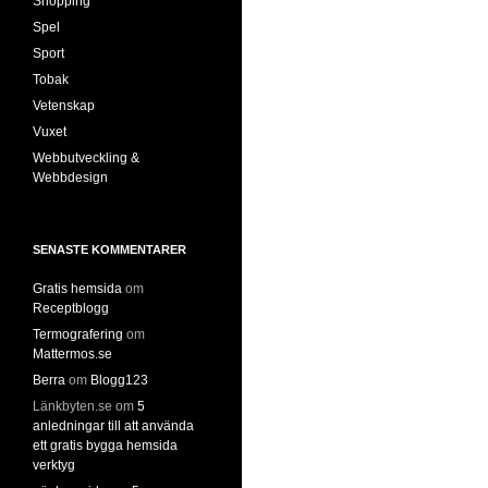
Shopping
Spel
Sport
Tobak
Vetenskap
Vuxet
Webbutveckling &
Webbdesign
SENASTE KOMMENTARER
Gratis hemsida
om
Receptblogg
Termografering
om
Mattermos.se
Berra
om
Blogg123
Länkbyten.se
om
5
anledningar till att använda
ett gratis bygga hemsida
verktyg