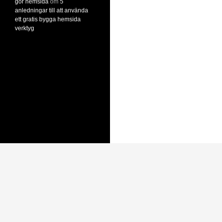
gör hemsida
om
5
anledningar till att använda
ett gratis bygga hemsida
verktyg