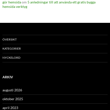
gör hemsida
om
5 anledningar till att använda ett gratis bygga
hemsida verktyg
ÖVERSIKT
KATEGORIER
NYCKELORD
ARKIV
augusti 2026
oktober 2025
april 2023