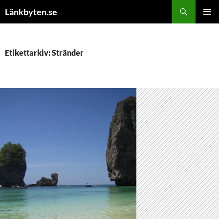
Hoppa
Sök
Länkbyten.se
till
PRIMÄR
innehåll
MENY
Etikettarkiv: Stränder