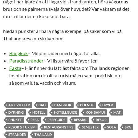
något härligare än att ligga vid strandkanten, höra vågornas
brus och se palmerna svaja över huvudet? Var vaksam så det
inte trillar ner en kokosnöt bara.
Nedan punkter är bara några exempel på saker som vi på
Thailandsresa.nu skriver om:
Bangkok
– Miljonstaden med något för alla.
Paradisstränder
– Vi listar våra 5 favoriter.
Fakta
– Här finner du lättläst fakta om Thailands regioner,
inspiration om de olika turistmålen samt praktisk info
så som valuta, vaccin och visum.
AKTIVITETER
BAD
BANGKOK
BOENDE
DRYCK
DYKNING
HOTELL
HOTELLGUIDE
KOH SAMUI
MAT
PHUKET
RESA
RESEGUIDE
RESMÅL
RESOR
RESOR & TURISM
RESTAURANGTIPS
SEMESTER
SOLA
SPA
STRÄNDER
THAILAND