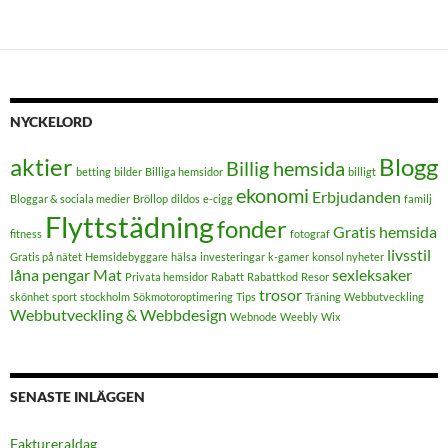
NYCKELORD
aktier
Blogg
Billig hemsida
betting
bilder
Billiga hemsidor
billigt
ekonomi
Erbjudanden
Bloggar & sociala medier
Bröllop
dildos
e-cigg
familj
Flyttstädning
fonder
Gratis hemsida
fitness
fotograf
livsstil
Gratis på nätet
Hemsidebyggare
hälsa
investeringar
k-gamer
konsol nyheter
låna pengar
Mat
sexleksaker
Privata hemsidor
Rabatt
Rabattkod
Resor
trosor
skönhet
sport
stockholm
Sökmotoroptimering
Tips
Träning
Webbutveckling
Webbutveckling & Webbdesign
Webnode
Weebly
Wix
SENASTE INLÄGGEN
FaktureraIdag