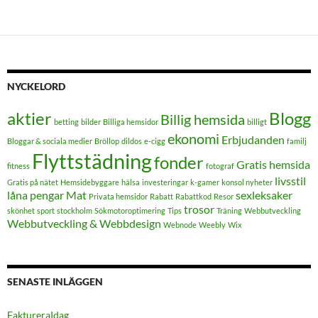
NYCKELORD
aktier
Blogg
Billig hemsida
betting
bilder
Billiga hemsidor
billigt
ekonomi
Erbjudanden
Bloggar & sociala medier
Bröllop
dildos
e-cigg
familj
Flyttstädning
fonder
Gratis hemsida
fitness
fotograf
livsstil
Gratis på nätet
Hemsidebyggare
hälsa
investeringar
k-gamer
konsol nyheter
låna pengar
Mat
sexleksaker
Privata hemsidor
Rabatt
Rabattkod
Resor
trosor
skönhet
sport
stockholm
Sökmotoroptimering
Tips
Träning
Webbutveckling
Webbutveckling & Webbdesign
Webnode
Weebly
Wix
SENASTE INLÄGGEN
FaktureraIdag