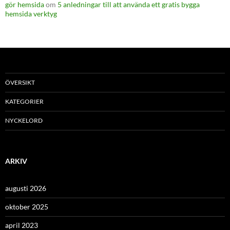
gör hemsida
om
5 anledningar till att använda ett gratis bygga
hemsida verktyg
ÖVERSIKT
KATEGORIER
NYCKELORD
ARKIV
augusti 2026
oktober 2025
april 2023