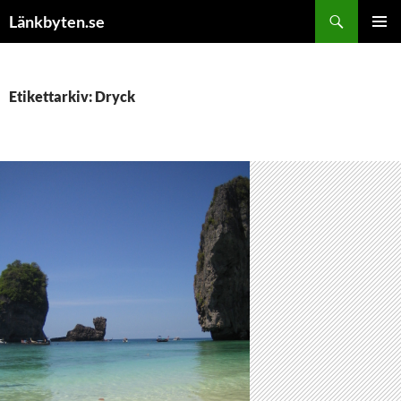
Hoppa
Sök
Länkbyten.se
till
PRIMÄR
innehåll
MENY
Etikettarkiv: Dryck