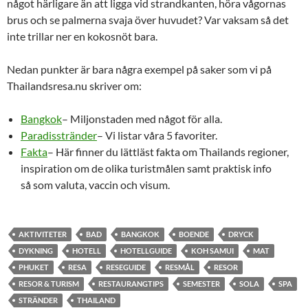
något härligare än att ligga vid strandkanten, höra vågornas
brus och se palmerna svaja över huvudet? Var vaksam så det
inte trillar ner en kokosnöt bara.
Nedan punkter är bara några exempel på saker som vi på
Thailandsresa.nu skriver om:
Bangkok
– Miljonstaden med något för alla.
Paradisstränder
– Vi listar våra 5 favoriter.
Fakta
– Här finner du lättläst fakta om Thailands regioner,
inspiration om de olika turistmålen samt praktisk info
så som valuta, vaccin och visum.
AKTIVITETER
BAD
BANGKOK
BOENDE
DRYCK
DYKNING
HOTELL
HOTELLGUIDE
KOH SAMUI
MAT
PHUKET
RESA
RESEGUIDE
RESMÅL
RESOR
RESOR & TURISM
RESTAURANGTIPS
SEMESTER
SOLA
SPA
STRÄNDER
THAILAND