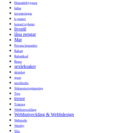
Hemsidebyggare
hälsa
investeringar
k-gamer
konsol nyheter
livsstil
låna pengar
Mat
Privata hemsidor
Rabatt
Rabattkod
Resor
sexleksaker
skönhet
sport
stockholm
Sökmotoroptimering
Tips
trosor
Träning
Webbutveckling
Webbutveckling & Webbdesign
Webnode
Weebly
Wix