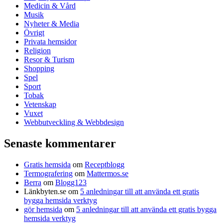
Medicin & Vård
Musik
Nyheter & Media
Övrigt
Privata hemsidor
Religion
Resor & Turism
Shopping
Spel
Sport
Tobak
Vetenskap
Vuxet
Webbutveckling & Webbdesign
Senaste kommentarer
Gratis hemsida
om
Receptblogg
Termografering
om
Mattermos.se
Berra
om
Blogg123
Länkbyten.se
om
5 anledningar till att använda ett gratis
bygga hemsida verktyg
gör hemsida
om
5 anledningar till att använda ett gratis bygga
hemsida verktyg