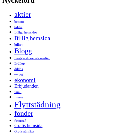
Nyckelord
aktier
betting
bilder
Billiga hemsidor
Billig hemsida
billigt
Blogg
Bloggar & sociala medier
Bröllop
dildos
e-cigg
ekonomi
Erbjudanden
familj
fitness
Flyttstädning
fonder
fotograf
Gratis hemsida
Gratis på nätet