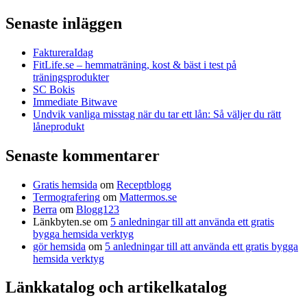
Senaste inläggen
FaktureraIdag
FitLife.se – hemmaträning, kost & bäst i test på
träningsprodukter
SC Bokis
Immediate Bitwave
Undvik vanliga misstag när du tar ett lån: Så väljer du rätt
låneprodukt
Senaste kommentarer
Gratis hemsida
om
Receptblogg
Termografering
om
Mattermos.se
Berra
om
Blogg123
Länkbyten.se
om
5 anledningar till att använda ett gratis
bygga hemsida verktyg
gör hemsida
om
5 anledningar till att använda ett gratis bygga
hemsida verktyg
Länkkatalog och artikelkatalog