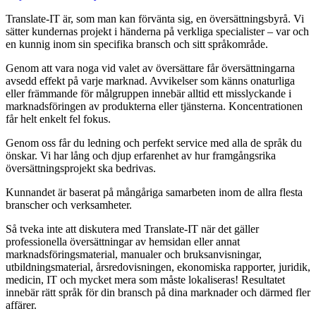
Translate-IT är, som man kan förvänta sig, en översättningsbyrå. Vi
sätter kundernas projekt i händerna på verkliga specialister – var och
en kunnig inom sin specifika bransch och sitt språkområde.
Genom att vara noga vid valet av översättare får översättningarna
avsedd effekt på varje marknad. Avvikelser som känns onaturliga
eller främmande för målgruppen innebär alltid ett misslyckande i
marknadsföringen av produkterna eller tjänsterna. Koncentrationen
får helt enkelt fel fokus.
Genom oss får du ledning och perfekt service med alla de språk du
önskar. Vi har lång och djup erfarenhet av hur framgångsrika
översättningsprojekt ska bedrivas.
Kunnandet är baserat på mångåriga samarbeten inom de allra flesta
branscher och verksamheter.
Så tveka inte att diskutera med Translate-IT när det gäller
professionella översättningar av hemsidan eller annat
marknadsföringsmaterial, manualer och bruksanvisningar,
utbildningsmaterial, årsredovisningen, ekonomiska rapporter, juridik,
medicin, IT och mycket mera som måste lokaliseras! Resultatet
innebär rätt språk för din bransch på dina marknader och därmed fler
affärer.