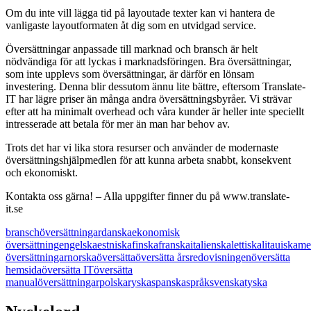
Om du inte vill lägga tid på layoutade texter kan vi hantera de
vanligaste layoutformaten åt dig som en utvidgad service.
Översättningar anpassade till marknad och bransch är helt
nödvändiga för att lyckas i marknadsföringen. Bra översättningar,
som inte upplevs som översättningar, är därför en lönsam
investering. Denna blir dessutom ännu lite bättre, eftersom Translate-
IT har lägre priser än många andra översättningsbyråer. Vi strävar
efter att ha minimalt overhead och våra kunder är heller inte speciellt
intresserade att betala för mer än man har behov av.
Trots det har vi lika stora resurser och använder de modernaste
översättningshjälpmedlen för att kunna arbeta snabbt, konsekvent
och ekonomiskt.
Kontakta oss gärna! – Alla uppgifter finner du på www.translate-
it.se
branschöversättningar
danska
ekonomisk
översättning
engelska
estniska
finska
franska
italienska
lettiska
litauiska
me
översättningar
norska
översätta
översätta årsredovisningen
översätta
hemsida
översätta IT
översätta
manual
översättningar
polska
ryska
spanska
språk
svenska
tyska