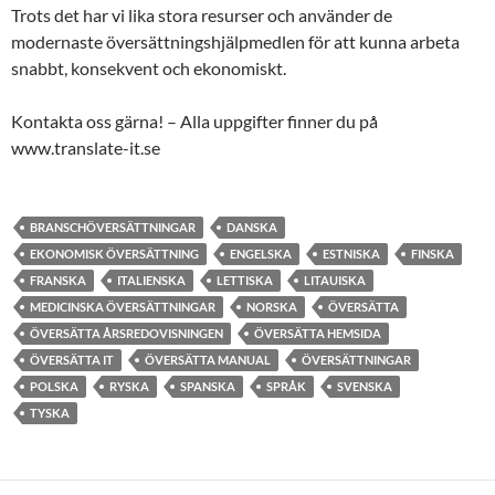
Trots det har vi lika stora resurser och använder de
modernaste översättningshjälpmedlen för att kunna arbeta
snabbt, konsekvent och ekonomiskt.
Kontakta oss gärna! – Alla uppgifter finner du på
www.translate-it.se
BRANSCHÖVERSÄTTNINGAR
DANSKA
EKONOMISK ÖVERSÄTTNING
ENGELSKA
ESTNISKA
FINSKA
FRANSKA
ITALIENSKA
LETTISKA
LITAUISKA
MEDICINSKA ÖVERSÄTTNINGAR
NORSKA
ÖVERSÄTTA
ÖVERSÄTTA ÅRSREDOVISNINGEN
ÖVERSÄTTA HEMSIDA
ÖVERSÄTTA IT
ÖVERSÄTTA MANUAL
ÖVERSÄTTNINGAR
POLSKA
RYSKA
SPANSKA
SPRÅK
SVENSKA
TYSKA