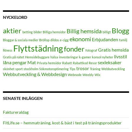
NYCKELORD
aktier
Blogg
Billig hemsida
betting
bilder
Billiga hemsidor
billigt
ekonomi
Erbjudanden
Bloggar & sociala medier
Bröllop
dildos
e-cigg
familj
Flyttstädning
fonder
Gratis hemsida
fitness
fotograf
livsstil
Gratis på nätet
Hemsidebyggare
hälsa
investeringar
k-gamer
konsol nyheter
låna pengar
Mat
sexleksaker
Privata hemsidor
Rabatt
Rabattkod
Resor
trosor
skönhet
sport
stockholm
Sökmotoroptimering
Tips
Träning
Webbutveckling
Webbutveckling & Webbdesign
Webnode
Weebly
Wix
SENASTE INLÄGGEN
FaktureraIdag
FitLife.se – hemmaträning, kost & bäst i test på träningsprodukter