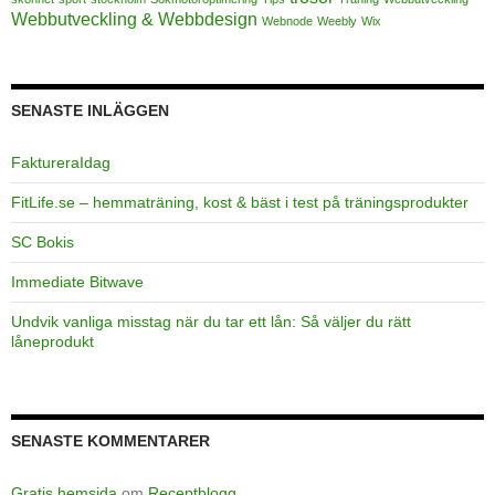
Webbutveckling & Webbdesign
Webnode
Weebly
Wix
SENASTE INLÄGGEN
FaktureraIdag
FitLife.se – hemmaträning, kost & bäst i test på träningsprodukter
SC Bokis
Immediate Bitwave
Undvik vanliga misstag när du tar ett lån: Så väljer du rätt
låneprodukt
SENASTE KOMMENTARER
Gratis hemsida
om
Receptblogg