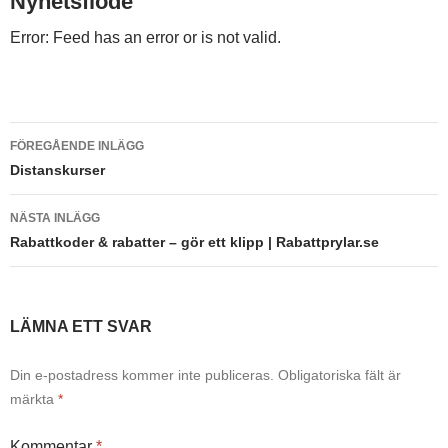
Nyhetsflöde
Error: Feed has an error or is not valid.
Inläggsnavigering
FÖREGÅENDE INLÄGG
Distanskurser
NÄSTA INLÄGG
Rabattkoder & rabatter – gör ett klipp | Rabattprylar.se
LÄMNA ETT SVAR
Din e-postadress kommer inte publiceras.
Obligatoriska fält är
märkta
*
Kommentar
*