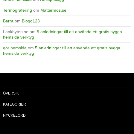
Termografering
om
Mattermos.se
Berra
om
Blogg123
Länkbyten.se
om
5 anledningar till att använda ett gratis bygga
hemsida verktyg
gör hemsida
om
5 anledningar till att använda ett gratis bygga
hemsida verktyg
ÖVERSIKT
KATEGORIER
NYCKELORD