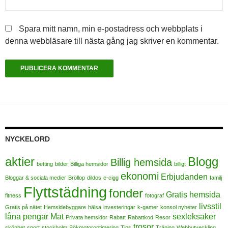
Spara mitt namn, min e-postadress och webbplats i
denna webbläsare till nästa gång jag skriver en kommentar.
NYCKELORD
aktier
Blogg
Billig hemsida
betting
bilder
Billiga hemsidor
billigt
ekonomi
Erbjudanden
Bloggar & sociala medier
Bröllop
dildos
e-cigg
familj
Flyttstädning
fonder
Gratis hemsida
fitness
fotograf
livsstil
Gratis på nätet
Hemsidebyggare
hälsa
investeringar
k-gamer
konsol nyheter
låna pengar
Mat
sexleksaker
Privata hemsidor
Rabatt
Rabattkod
Resor
trosor
skönhet
sport
stockholm
Sökmotoroptimering
Tips
Träning
Webbutveckling