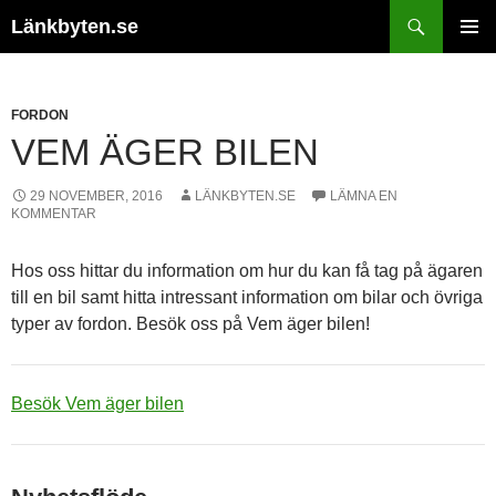
Hoppa
Sök
Länkbyten.se
till
PRIMÄR
innehåll
MENY
FORDON
VEM ÄGER BILEN
29 NOVEMBER, 2016
LÄNKBYTEN.SE
LÄMNA EN
KOMMENTAR
Hos oss hittar du information om hur du kan få tag på ägaren
till en bil samt hitta intressant information om bilar och övriga
typer av fordon. Besök oss på Vem äger bilen!
Besök Vem äger bilen