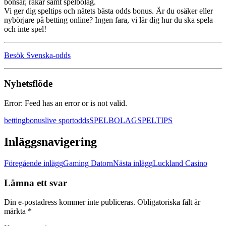
bonsar, rakar samt spelbolag.
Vi ger dig speltips och nätets bästa odds bonus. Är du osäker eller
nybörjare på betting online? Ingen fara, vi lär dig hur du ska spela
och inte spel!
Besök Svenska-odds
Nyhetsflöde
Error: Feed has an error or is not valid.
betting
bonus
live sport
odds
SPELBOLAG
SPELTIPS
Inläggsnavigering
Föregående inlägg
Gaming Datorn
Nästa inlägg
Luckland Casino
Lämna ett svar
Din e-postadress kommer inte publiceras.
Obligatoriska fält är
märkta
*