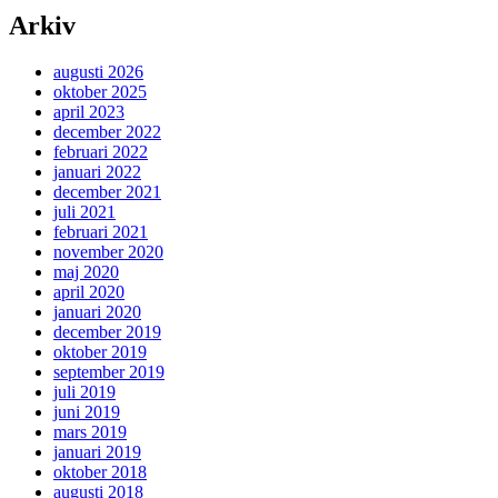
Arkiv
augusti 2026
oktober 2025
april 2023
december 2022
februari 2022
januari 2022
december 2021
juli 2021
februari 2021
november 2020
maj 2020
april 2020
januari 2020
december 2019
oktober 2019
september 2019
juli 2019
juni 2019
mars 2019
januari 2019
oktober 2018
augusti 2018