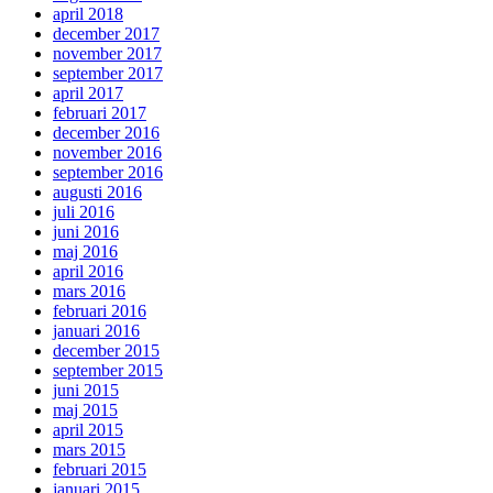
april 2018
december 2017
november 2017
september 2017
april 2017
februari 2017
december 2016
november 2016
september 2016
augusti 2016
juli 2016
juni 2016
maj 2016
april 2016
mars 2016
februari 2016
januari 2016
december 2015
september 2015
juni 2015
maj 2015
april 2015
mars 2015
februari 2015
januari 2015