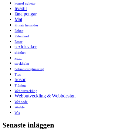
konsol nyheter
livsstil
låna pengar
Mat
Privata hemsidor
Rabatt
Rabattkod
Resor
sexleksaker
skönhet
sport
stockholm
Sökmotoroptimering
Tips
trosor
Träning
Webbutveckling
Webbutveckling & Webbdesign
Webnode
Weebly
Wix
Senaste inläggen