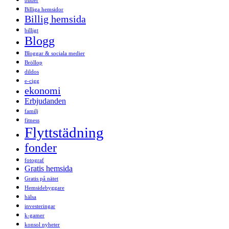
bilder
Billiga hemsidor
Billig hemsida
billigt
Blogg
Bloggar & sociala medier
Bröllop
dildos
e-cigg
ekonomi
Erbjudanden
familj
fitness
Flyttstädning
fonder
fotograf
Gratis hemsida
Gratis på nätet
Hemsidebyggare
hälsa
investeringar
k-gamer
konsol nyheter