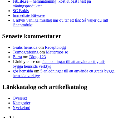
FitLife.se – hemmaträning, kost & bäst i test på
träningsprodukter
SC Bokis
Immediate Bitwave
Undvik vanliga misstag när du tar ett lån: Så väljer du rätt
låneprodukt
Senaste kommentarer
Gratis hemsida
om
Receptblogg
Termografering
om
Mattermos.se
Berra
om
Blogg123
Länkbyten.se
om
5 anledningar till att använda ett gratis
bygga hemsida verktyg
gör hemsida
om
5 anledningar till att använda ett gratis bygga
hemsida verktyg
Länkkatalog och artikelkatalog
Översikt
Kategorier
Nyckelord