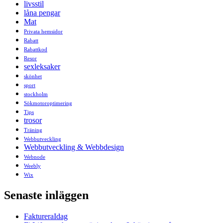
livsstil
låna pengar
Mat
Privata hemsidor
Rabatt
Rabattkod
Resor
sexleksaker
skönhet
sport
stockholm
Sökmotoroptimering
Tips
trosor
Träning
Webbutveckling
Webbutveckling & Webbdesign
Webnode
Weebly
Wix
Senaste inläggen
FaktureraIdag