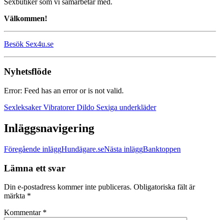
Sexbutiker som vi samarbetar med.
Välkommen!
Besök Sex4u.se
Nyhetsflöde
Error: Feed has an error or is not valid.
Sexleksaker Vibratorer Dildo Sexiga underkläder
Inläggsnavigering
Föregående inlägg
Hundägare.se
Nästa inlägg
Banktoppen
Lämna ett svar
Din e-postadress kommer inte publiceras.
Obligatoriska fält är
märkta
*
Kommentar
*