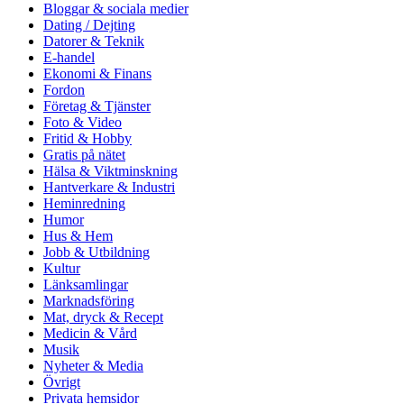
Bloggar & sociala medier
Dating / Dejting
Datorer & Teknik
E-handel
Ekonomi & Finans
Fordon
Företag & Tjänster
Foto & Video
Fritid & Hobby
Gratis på nätet
Hälsa & Viktminskning
Hantverkare & Industri
Heminredning
Humor
Hus & Hem
Jobb & Utbildning
Kultur
Länksamlingar
Marknadsföring
Mat, dryck & Recept
Medicin & Vård
Musik
Nyheter & Media
Övrigt
Privata hemsidor